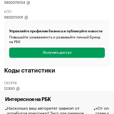
5902076134
КПП
590201001
Управляйте профилем бизнеса и публикуйте новости
Повышайте узнаваемость и развивайте личный бренд
на РБК
Получить доступ
Коды статистики
ОКОПФ
12300
Интересное на РБК
Насколько ваш авторитет зависит от
«От спор
атрибутов престижа? Тест для лидеров
глава ко