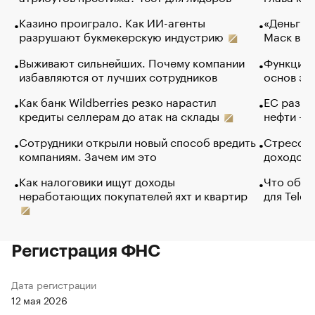
Казино проиграло. Как ИИ-агенты
«Деньги б
разрушают букмекерскую индустрию
Маск в и
Выживают сильнейших. Почему компании
Функции 
избавляются от лучших сотрудников
основ эф
Как банк Wildberries резко нарастил
ЕС разре
кредиты селлерам до атак на склады
нефти — 
Сотрудники открыли новый способ вредить
Стресс о
компаниям. Зачем им это
доходов 
Как налоговики ищут доходы
Что обви
неработающих покупателей яхт и квартир
для Tele
Регистрация ФНС
Дата регистрации
12 мая 2026