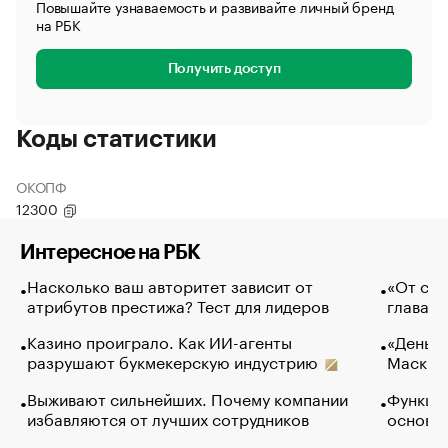
Повышайте узнаваемость и развивайте личный бренд
на РБК
Получить доступ
Коды статистики
ОКОПФ
12300
Интересное на РБК
Насколько ваш авторитет зависит от
«От спо
атрибутов престижа? Тест для лидеров
глава к
Казино проиграло. Как ИИ-агенты
«Деньги
разрушают букмекерскую индустрию
Маск в 
Выживают сильнейших. Почему компании
Функции
избавляются от лучших сотрудников
основ э