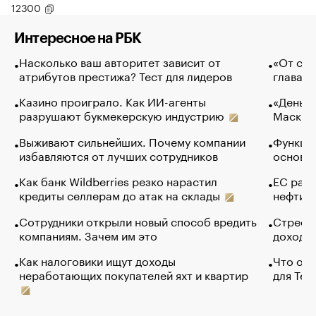
12300
Интересное на РБК
Насколько ваш авторитет зависит от
«От спо
атрибутов престижа? Тест для лидеров
глава к
Казино проиграло. Как ИИ-агенты
«Деньги
разрушают букмекерскую индустрию
Маск в 
Выживают сильнейших. Почему компании
Функции
избавляются от лучших сотрудников
основ э
Как банк Wildberries резко нарастил
ЕС раз
кредиты селлерам до атак на склады
нефти —
Сотрудники открыли новый способ вредить
Стресс 
компаниям. Зачем им это
доходов
Как налоговики ищут доходы
Что обв
неработающих покупателей яхт и квартир
для Tel