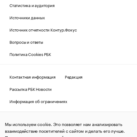
Статистика и аудитория
Источники данных
Источник отчетности Контур.Фокус
Вопросы и ответы
Политика Cookies РБК
Контактная информация
Редакция
Рассылка РБК Новости
Информация об ограничениях
Правовая информация
О соблюдении авторских прав
Мы используем cookie. Это позволяет нам анализировать
© АО «РОСБИЗНЕСКОНСАЛТИНГ»,
1995–2026.
Сообщения
и материалы информационного агентства «РБК»
взаимодействие посетителей с сайтом и делать его лучше.
(зарегистрировано Федеральной службой по надзору в сфере