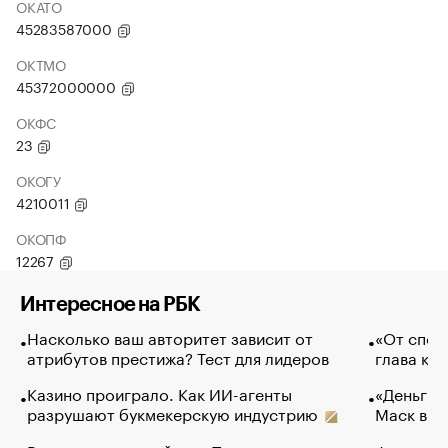
ОКАТО
45283587000
ОКТМО
45372000000
ОКФС
23
ОКОГУ
4210011
ОКОПФ
12267
Интересное на РБК
Насколько ваш авторитет зависит от
«От спор
атрибутов престижа? Тест для лидеров
глава ко
Казино проиграло. Как ИИ-агенты
«Деньги б
разрушают букмекерскую индустрию
Маск в и