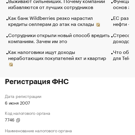
Выживают сильнейших. Почему компании
Функции 
избавляются от лучших сотрудников
основ эф
Как банк Wildberries резко нарастил
ЕС разре
кредиты селлерам до атак на склады
нефти — 
Сотрудники открыли новый способ вредить
Стресс о
компаниям. Зачем им это
доходов 
Как налоговики ищут доходы
Что обви
неработающих покупателей яхт и квартир
для Tele
Регистрация ФНС
Дата регистрации
6 июня 2007
Код налогового органа
7746
Наименование налогового органа