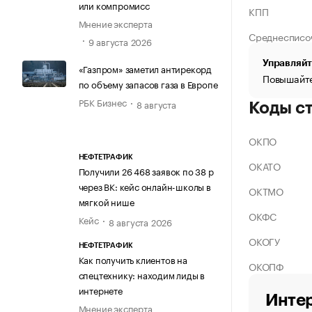
или компромисс
КПП
Мнение эксперта
Среднесписо
9 августа 2026
Управляйт
«Газпром» заметил антирекорд
Повышайте
по объему запасов газа в Европе
РБК Бизнес
8 августа
Коды с
ОКПО
НЕФТЕТРАФИК
ОКАТО
Получили 26 468 заявок по 38 р
через ВК: кейс онлайн-школы в
ОКТМО
мягкой нише
ОКФС
Кейс
8 августа 2026
ОКОГУ
НЕФТЕТРАФИК
Как получить клиентов на
ОКОПФ
спецтехнику: находим лиды в
интернете
Интер
Мнение эксперта