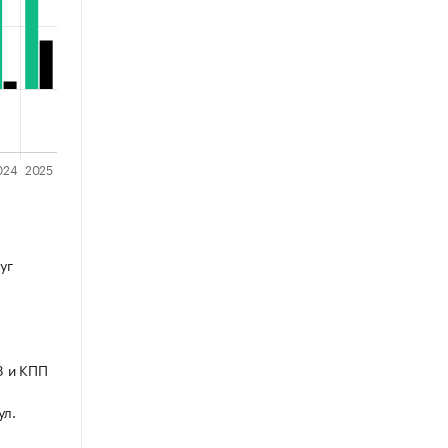
уг
3 и КПП
ул.