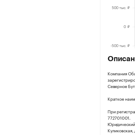
Описан
Компания Общ
зарегистриров
Северное Буто
Краткое наи
При регистр
772701001.
Юридический а
Куликовская, д