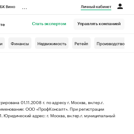
...
БК Вино
Личный кабинет
Стать экспертом
Управлять компанией
кте
азета
жи
Финансы
Недвижимость
Ретейл
Производство
вана 01.11.2008 г. по адресу г. Москва, вн.тер.г.
аименование: ООО «ПрофКонсалт».
При регистрации
1.
Юридический адрес: г. Москва, вн.тер.г. муниципальный