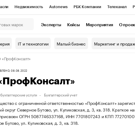
асли
Недвижимость
Autonews
РБК Компании
Телеканал
Р
К Курсы
РБК Life
Тренды
Визионеры
Национальные проекты
Эксперты
Кейсы
Мероприятия
О прое
онный клуб
Исследования
Кредитные рейтинги
Франшизы
Г
терия
IT и технологии
Малый бизнес
Маркетинг и прода
Проверка контрагентов
Политика
Экономика
Бизнес
 «ПрофКонсалт»
ы
ЛЕНО, 08.08.2022
«ПрофКонсалт»
бухгалтерские услуги
Бухгалтерский учет
ество с ограниченной ответственностью «ПрофКонсалт» зарегистриро
 округ Северное Бутово, ул. Куликовская, д. 3, кв. 318.
Краткое н
 присвоен ОГРН 5087746337168, ИНН 7701807243 и КПП 77270100
е Бутово, ул. Куликовская, д. 3, кв. 318.