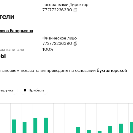
Генеральный Директор
772772236390
тели
лена Валерьевна
Физическое лицо
772772236390
ном капитале
100%
сы
нансовым показателям приведены на основании
бухгалтерской
Выручка
Прибыль