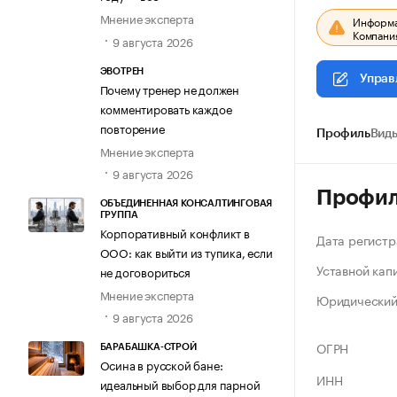
Мнение эксперта
Информац
Компания
9 августа 2026
ЭВОТРЕН
Управ
Почему тренер не должен
комментировать каждое
повторение
Профиль
Виды
Мнение эксперта
9 августа 2026
Профи
ОБЪЕДИНЕННАЯ КОНСАЛТИНГОВАЯ
ГРУППА
Корпоративный конфликт в
Дата регистр
ООО: как выйти из тупика, если
Уставной кап
не договориться
Мнение эксперта
Юридический
9 августа 2026
ОГРН
БАРАБАШКА-СТРОЙ
Осина в русской бане:
ИНН
идеальный выбор для парной