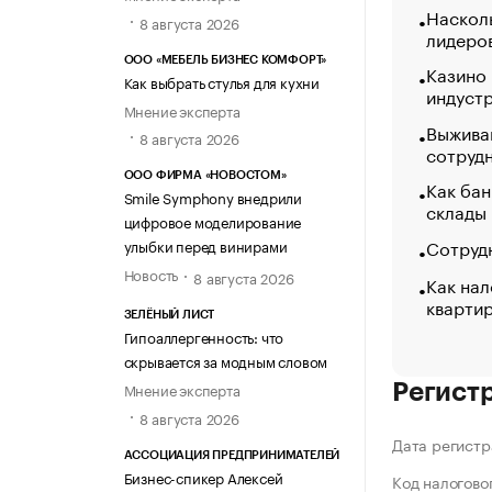
Насколь
8 августа 2026
лидеро
ООО «МЕБЕЛЬ БИЗНЕС КОМФОРТ»
Казино
Как выбрать стулья для кухни
индуст
Мнение эксперта
Выжива
8 августа 2026
сотруд
ООО ФИРМА «НОВОСТОМ»
Как бан
Smile Symphony внедрили
склады
цифровое моделирование
Сотрудн
улыбки перед винирами
Новость
8 августа 2026
Как нал
кварти
ЗЕЛЁНЫЙ ЛИСТ
Гипоаллергенность: что
скрывается за модным словом
Мнение эксперта
Регист
8 августа 2026
Дата регистр
АССОЦИАЦИЯ ПРЕДПРИНИМАТЕЛЕЙ
Бизнес-спикер Алексей
Код налогово