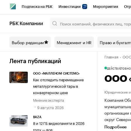
Подписка на РБК
Инвестиции
Мероприятия
Отр
Спорт
Школа управления РБК
РБК Образование
РБ
РБК Компании
Город
Стиль
Крипто
РБК Бизнес-среда
Дискусси
Выбор редакции
Менеджмент и HR
Право и бухгал
Спецпроекты СПб
Конференции СПб
Спецпроекты
Главная
ООО
Технологии и медиа
Финансы
Рынок наличной валют
Лента публикаций
ДЕЙСТВУЕТ
ОБНОВ
ООО «МАЛЛЕНОМ СИСТЕМС»
ООО 
Как отследить перемещение
металлургической тары в
Юридические и 
конвертерном цехе
Компания Общ
Мнение эксперта
муниципальный
9 августа 2026
организации
BAZA
округ Северно
8 и 12 ГБ видеопамяти в 2026
Подробнее
году — все