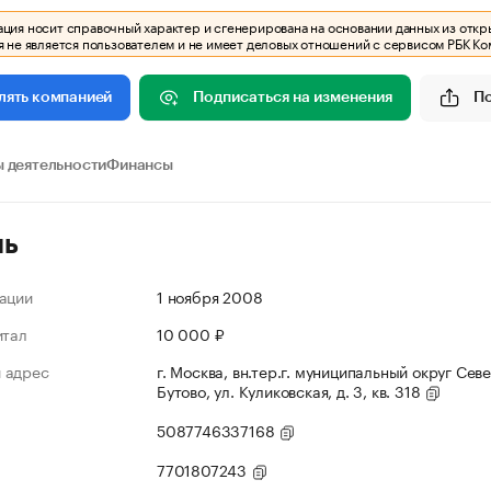
ия носит справочный характер и сгенерирована на основании данных из откр
 не является пользователем и не имеет деловых отношений с сервисом РБК Ко
Подписаться на изменения
П
лять компанией
 деятельности
Финансы
ль
ации
1 ноября 2008
итал
10 000 ₽
 адрес
г. Москва, вн.тер.г. муниципальный округ Сев
Бутово, ул. Куликовская, д. 3, кв. 318
5087746337168
7701807243