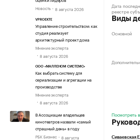
Дата последн
Новость
8 августа 2026
реестре суб
Виды д
VPROEKTE
Управление строительством: как
студия реализует
Основной
архитектурный проект дома
Мнение эксперта
8 августа 2026
Дополнитель
ООО «МАЛЛЕНОМ СИСТЕМС»
Как выбрать систему для
сериализации и агрегации на
производстве
Мнение эксперта
8 августа 2026
Посмотреть в
В Ассоциации владельцев
кинотеатров назвали «самый
Руково
страшный день» в году
РБК Бизнес
8 августа
Сиваевская Е