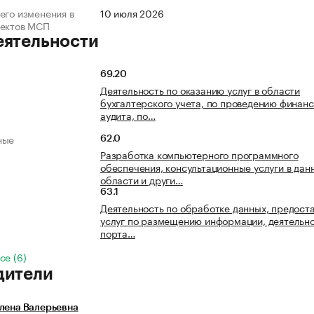
его изменения в
10 июля 2026
ъектов МСП
еятельности
69.20
Деятельность по оказанию услуг в области
бухгалтерского учета, по проведению финанс
аудита, по…
ные
62.0
Разработка компьютерного программного
обеспечения, консультационные услуги в дан
области и други…
63.1
Деятельность по обработке данных, предост
услуг по размещению информации, деятельн
порта…
се (6)
дители
лена Валерьевна