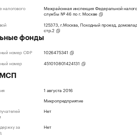
 налогового
Межрайонная инспекция Федеральной налог
службы № 46 по г. Москве
вой
125373, г.Москва, Походный проезд, домовлад
стр.2
ьные фонды
нный номер СФР
1026475341
нный номер
451010801424131
 МСП
ния
1 августа 2016
Микропредприятие
лучателей
Нет
и
держку за
Нет
д