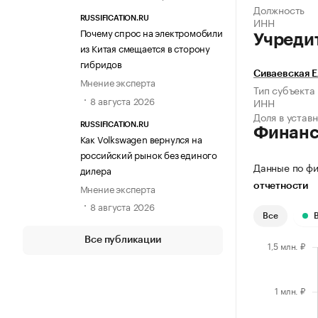
Должность
RUSSIFICATION.RU
ИНН
Почему спрос на электромобили
Учреди
из Китая смещается в сторону
гибридов
Сиваевская Е
Мнение эксперта
Тип субъекта
8 августа 2026
ИНН
Доля в устав
RUSSIFICATION.RU
Финан
Как Volkswagen вернулся на
российский рынок без единого
Данные по фи
дилера
Мнение эксперта
отчетности
8 августа 2026
Все
Все публикации