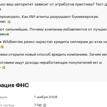
ко ваш авторитет зависит от атрибутов престижа? Тест д
в
 проиграло. Как ИИ-агенты разрушают букмекерскую
рию
ют сильнейших. Почему компании избавляются от лучших
ников
к Wildberries резко нарастил кредиты селлерам до атак н
ики открыли новый способ вредить компаниям. Зачем им
оговики ищут доходы неработающих покупателей яхт и
р
рация ФНС
ации
1 ноября 2008
го органа
7746