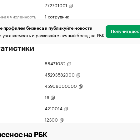
772701001
чная численность
1 сотрудник
е профилем бизнеса и публикуйте новости
Получить дос
 узнаваемость и развивайте личный бренд на РБК
татистики
88471032
45293582000
45906000000
16
4210014
12300
есное на РБК