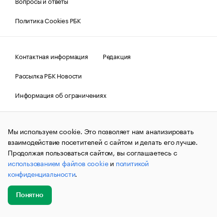
Вопросы и ответы
Политика Cookies РБК
Контактная информация
Редакция
Рассылка РБК Новости
Информация об ограничениях
Правовая информация
О соблюдении авторских прав
Мы используем cookie. Это позволяет нам анализировать
© АО «РОСБИЗНЕСКОНСАЛТИНГ»,
1995–2026.
Сообщения
и материалы информационного агентства «РБК»
взаимодействие посетителей с сайтом и делать его лучше.
(зарегистрировано Федеральной службой по надзору в сфере
Продолжая пользоваться сайтом, вы соглашаетесь с
связи, информационных технологий и массовых
использованием файлов cookie
и
политикой
коммуникаций (Роскомнадзор) 09.12.2015 за номером ИА
№ФС77-63848) сопровождаются пометкой «РБК». Отдельные
конфиденциальности
.
публикации могут содержать информацию,
не предназначенную для пользователей
до 18 лет.
companycardsfeedback@rbc.ru
Понятно
Добавить
Главное
Эксперты
Кейсы
Мероприятия
новость