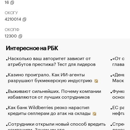
16
ОКОГУ
4210014
ОКОПФ
12300
Интересное на РБК
Насколько ваш авторитет зависит от
«От спо
атрибутов престижа? Тест для лидеров
глава к
Казино проиграло. Как ИИ-агенты
«Деньги
разрушают букмекерскую индустрию
Маск в 
Выживают сильнейших. Почему компании
Функции
избавляются от лучших сотрудников
основ э
Как банк Wildberries резко нарастил
ЕС раз
кредиты селлерам до атак на склады
нефти —
Сотрудники открыли новый способ вредить
Стресс 
компаниям. Зачем им это
доходов