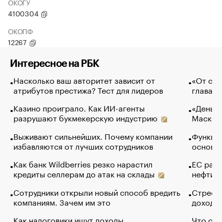
ОКОГУ
4100304
ОКОПФ
12267
Интересное на РБК
Насколько ваш авторитет зависит от
«От спо
атрибутов престижа? Тест для лидеров
глава к
Казино проиграло. Как ИИ-агенты
«Деньги
разрушают букмекерскую индустрию
Маск в 
Выживают сильнейших. Почему компании
Функции
избавляются от лучших сотрудников
основ э
Как банк Wildberries резко нарастил
ЕС раз
кредиты селлерам до атак на склады
нефти —
Сотрудники открыли новый способ вредить
Стресс 
компаниям. Зачем им это
доходов
Как налоговики ищут доходы
Что обв