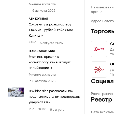
Мнение эксперта
Наименование
6 августа 2026
органа
АВИ КЭПИТАЛ
Адрес налого
Сохранить агроэкспортеру
194,5 млн рублей: кейс «АВИ
Торгов
Кэпитал»
Кейс
6 августа 2026
G
Да
НОВАЯ АНАТОМИЯ
26
Мужчины пришли к
косметологу: как выглядит
G
новый пациент
Да
Мнение эксперта
11
6 августа 2026
Социал
В Wildberries рассказали, как
Регистрацио
предпринимателям подтвердить
Реестр
ущерб от атак
РБК Бизнес
6 августа
Дата включе