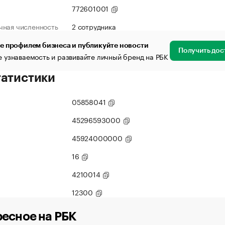
772601001
чная численность
2 сотрудника
е профилем бизнеса и публикуйте новости
Получить дос
 узнаваемость и развивайте личный бренд на РБК
татистики
05858041
45296593000
45924000000
16
4210014
12300
есное на РБК