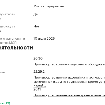
Микропредприятие
лучателей
Да
и
держку за
Нет
д
его изменения в
10 июля 2026
ъектов МСП
еятельности
26.30
Производство коммуникационного оборудова
ные
22.29.2
Производство прочих изделий из пластмасс, 
включенных в другие группировки, кроме уст
пломб…
26.11
Производство элементов электронной аппар
се (13)