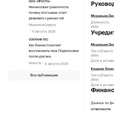
ООО «ПРОСТО.»
Руково
Финансовая грамотность:
почему этот навык стоит
Муравьев Де
развивать с ранних лет
Должность
Мнение эксперта
ИНН
6 августа 2026
Учреди
СОХРАНИ ЛЕС
Как бизнес помогает
Муравьев Де
восстановить леса Подмосковья
Тип субъекта
ИНН
после урагана
Доля в устав
Новость
6 августа 2026
Кащеев Алек
Тип субъекта
Все публикации
ИНН
Доля в устав
Финан
Данные по фи
отчетности