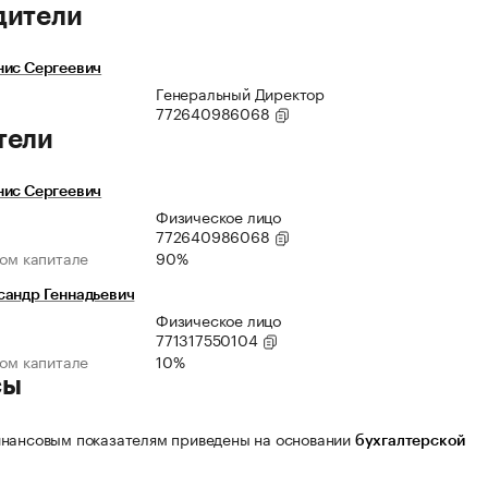
дители
нис Сергеевич
Генеральный Директор
772640986068
тели
нис Сергеевич
Физическое лицо
772640986068
ном капитале
90%
сандр Геннадьевич
Физическое лицо
771317550104
ном капитале
10%
сы
нансовым показателям приведены на основании
бухгалтерской