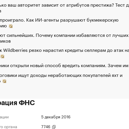
ко ваш авторитет зависит от атрибутов престижа? Тест д
в
 проиграло. Как ИИ-агенты разрушают букмекерскую
рию
ют сильнейших. Почему компании избавляются от лучших
ников
к Wildberries резко нарастил кредиты селлерам до атак н
ики открыли новый способ вредить компаниям. Зачем им
оговики ищут доходы неработающих покупателей яхт и
р
рация ФНС
ации
5 декабря 2016
го органа
7746