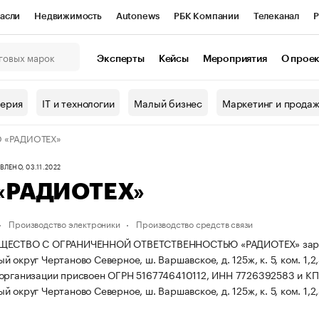
асли
Недвижимость
Autonews
РБК Компании
Телеканал
Р
К Курсы
РБК Life
Тренды
Визионеры
Национальные проекты
Эксперты
Кейсы
Мероприятия
О прое
онный клуб
Исследования
Кредитные рейтинги
Франшизы
Г
терия
IT и технологии
Малый бизнес
Маркетинг и прода
Проверка контрагентов
Политика
Экономика
Бизнес
 «РАДИОТЕХ»
ы
ЛЕНО, 03.11.2022
«РАДИОТЕХ»
Производство электроники
Производство средств связи
ЕСТВО С ОГРАНИЧЕННОЙ ОТВЕТСТВЕННОСТЬЮ «РАДИОТЕХ» зарегистри
 округ Чертаново Северное, ш. Варшавское, д. 125ж, к. 5, ком. 1,2
организации присвоен ОГРН 5167746410112, ИНН 7726392583 и К
 округ Чертаново Северное, ш. Варшавское, д. 125ж, к. 5, ком. 1,2,