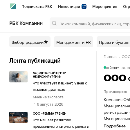
Подписка на РБК
Инвестиции
Мероприятия
Отр
Спорт
Школа управления РБК
РБК Образование
РБ
РБК Компании
Город
Стиль
Крипто
РБК Бизнес-среда
Дискусси
Выбор редакции
Менеджмент и HR
Право и бухгал
Спецпроекты СПб
Конференции СПб
Спецпроекты
Главная
ООО
Технологии и медиа
Финансы
Рынок наличной валют
Лента публикаций
ДЕЙСТВУЕТ
ОБНОВ
АО «ДЕЛОВОЙ ЦЕНТР
ООО 
НЕЙРОХИРУРГИИ»
Что чувствует пациент, узнав о
тяжелом диагнозе
Производство
Мнение эксперта
Компания ОБЩ
6 августа 2026
Муниципальный
регистрации 
ООО «РЕММА ТРЕЙД»
Муниципальный
Что мешает развитию
премиального сырного рынка в
Подробнее