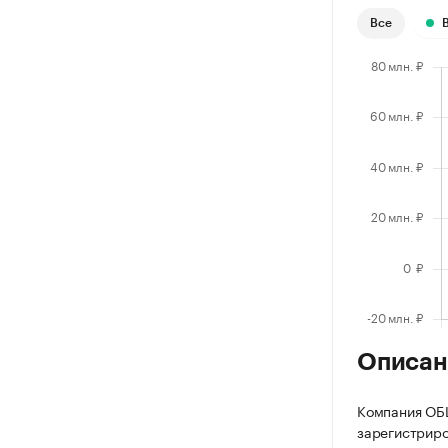
Все
Описан
Компания О
зарегистриров