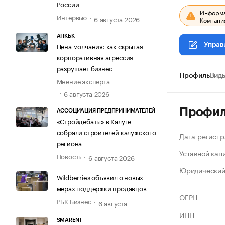
России
Информац
Интервью
6 августа 2026
Компания
АПКБК
Цена молчания: как скрытая
Управ
корпоративная агрессия
разрушает бизнес
Профиль
Виды
Мнение эксперта
6 августа 2026
Профи
АССОЦИАЦИЯ ПРЕДПРИНИМАТЕЛЕЙ
«Стройдебаты» в Калуге
собрали строителей калужского
Дата регистр
региона
Уставной кап
Новость
6 августа 2026
Юридический
Wildberries объявил о новых
мерах поддержки продавцов
ОГРН
РБК Бизнес
6 августа
ИНН
SMARENT