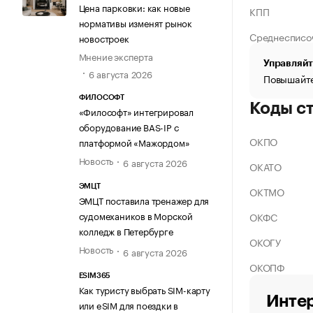
Цена парковки: как новые
КПП
нормативы изменят рынок
Среднесписо
новостроек
Мнение эксперта
Управляйт
6 августа 2026
Повышайте
ФИЛОСОФТ
Коды с
«Философт» интегрировал
оборудование BAS-IP с
ОКПО
платформой «Мажордом»
Новость
6 августа 2026
ОКАТО
ЭМЦТ
ОКТМО
ЭМЦТ поставила тренажер для
судомехаников в Морской
ОКФС
колледж в Петербурге
ОКОГУ
Новость
6 августа 2026
ОКОПФ
ESIM365
Как туристу выбрать SIM-карту
Интер
или eSIM для поездки в