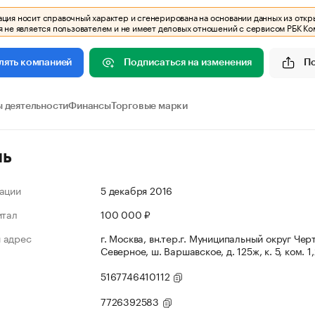
ия носит справочный характер и сгенерирована на основании данных из откр
 не является пользователем и не имеет деловых отношений с сервисом РБК Ко
Подписаться на изменения
П
лять компанией
 деятельности
Финансы
Торговые марки
ль
ации
5 декабря 2016
итал
100 000 ₽
 адрес
г. Москва, вн.тер.г. Муниципальный округ Чер
Северное, ш. Варшавское, д. 125ж, к. 5, ком. 1
5167746410112
7726392583