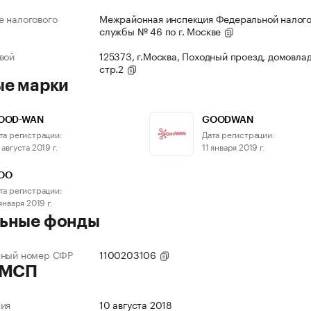
 налогового
Межрайонная инспекция Федеральной налог
службы № 46 по г. Москве
вой
125373, г.Москва, Походный проезд, домовлад
стр.2
ые марки
OOD-WAN
GOODWAN
та регистрации:
Дата регистрации:
 августа 2019 г.
11 января 2019 г.
OO
та регистрации:
 января 2019 г.
ьные фонды
нный номер СФР
1100203106
 МСП
ния
10 августа 2018