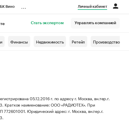
...
БК Вино
Личный кабинет
Стать экспертом
Управлять компанией
кте
азета
жи
Финансы
Недвижимость
Ретейл
Производство
рована 05.12.2016 г. по адресу г. Москва, вн.тер.г.
,3.
Краткое наименование: ООО «РАДИОТЕХ».
При
ПП 772601001.
Юридический адрес: г. Москва, вн.тер.г.
3.