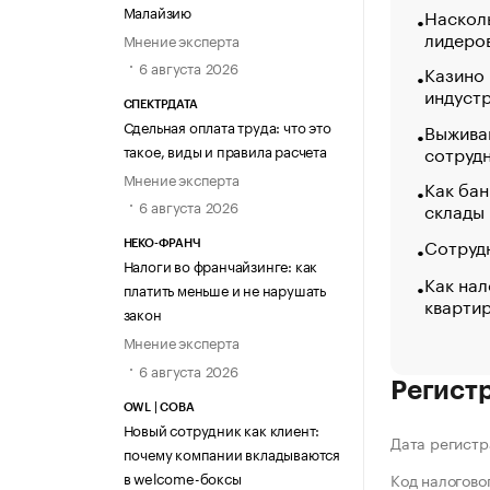
Малайзию
Насколь
лидеро
Мнение эксперта
6 августа 2026
Казино
индуст
СПЕКТРДАТА
Сдельная оплата труда: что это
Выжива
сотруд
такое, виды и правила расчета
Мнение эксперта
Как бан
6 августа 2026
склады
Сотрудн
НЕКО-ФРАНЧ
Налоги во франчайзинге: как
Как нал
платить меньше и не нарушать
кварти
закон
Мнение эксперта
6 августа 2026
Регист
OWL | СОВА
Новый сотрудник как клиент:
Дата регистр
почему компании вкладываются
в welcome-боксы
Код налогово