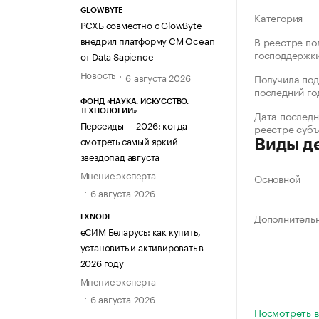
GLOWBYTE
Категория
РСХБ совместно с GlowByte
внедрил платформу CM Ocean
В реестре по
господдержк
от Data Sapience
Новость
6 августа 2026
Получила под
последний го
ФОНД «НАУКА. ИСКУССТВО.
ТЕХНОЛОГИИ»
Дата последн
Персеиды — 2026: когда
реестре суб
смотреть самый яркий
Виды д
звездопад августа
Мнение эксперта
Основной
6 августа 2026
Дополнитель
EXNODE
еСИМ Беларусь: как купить,
установить и активировать в
2026 году
Мнение эксперта
6 августа 2026
Посмотреть в