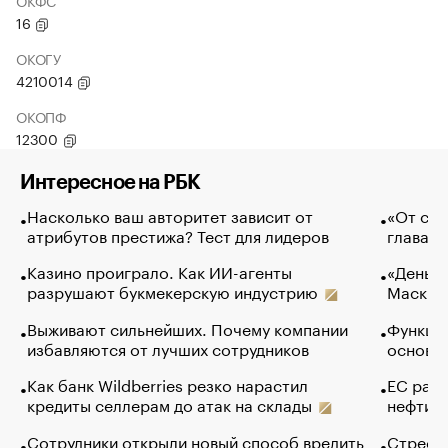
ОКФС
16
ОКОГУ
4210014
ОКОПФ
12300
Интересное на РБК
Насколько ваш авторитет зависит от
«От спо
атрибутов престижа? Тест для лидеров
глава к
Казино проиграло. Как ИИ-агенты
«Деньги
разрушают букмекерскую индустрию
Маск в 
Выживают сильнейших. Почему компании
Функции
избавляются от лучших сотрудников
основ э
Как банк Wildberries резко нарастил
ЕС раз
кредиты селлерам до атак на склады
нефти —
Сотрудники открыли новый способ вредить
Стресс 