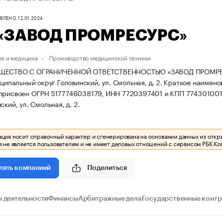
ЛЕНО, 12.01.2024
«ЗАВОД ПРОМРЕСУРС»
е и медицина
Производство медицинской техники
ЩЕСТВО С ОГРАНИЧЕННОЙ ОТВЕТСТВЕННОСТЬЮ «ЗАВОД ПРОМРЕСУРС» 
иципальный округ Головинский, ул. Смольная, д. 2.
Краткое наимен
 присвоен ОГРН 5177746038179, ИНН 7720397401 и КПП 77430100
ский, ул. Смольная, д. 2.
ия носит справочный характер и сгенерирована на основании данных из откр
 не является пользователем и не имеет деловых отношений с сервисом РБК Ко
Поделиться
лять компанией
 деятельности
Финансы
Арбитражные дела
Государственные конт