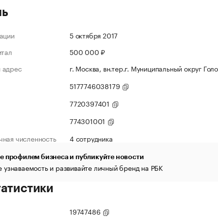
ль
ации
5 октября 2017
итал
500 000 ₽
 адрес
г. Москва, вн.тер.г. Муниципальный округ Голо
5177746038179
7720397401
774301001
чная численность
4 сотрудника
е профилем бизнеса и публикуйте новости
 узнаваемость и развивайте личный бренд на РБК
татистики
19747486