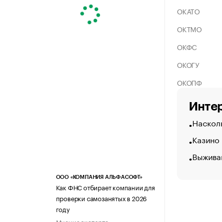
ОКАТО
ОКТМО
ОКФС
ОКОГУ
ОКОПФ
Интер
Насколь
Казино
Выжива
ООО «КОМПАНИЯ АЛЬФАСОФТ»
Как ФНС отбирает компании для
проверки самозанятых в 2026
году
Мнение эксперта