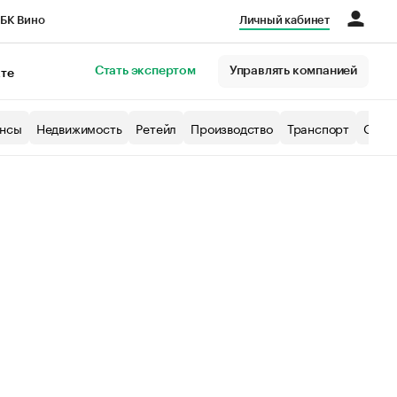
БК Вино
Личный кабинет
Город
Стать экспертом
Управлять компанией
кте
нсы
Недвижимость
Ретейл
Производство
Транспорт
Образ