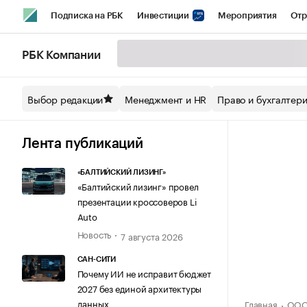
Подписка на РБК
Инвестиции
Мероприятия
Отр
Спорт
Школа управления РБК
РБК Образование
РБ
РБК Компании
Стиль
Крипто
РБК Бизнес-среда
Дискуссионный кл
Выбор редакции
Менеджмент и HR
Право и бухгалтер
Спецпроекты СПб
Конференции СПб
Спецпроекты
Технологии и медиа
Финансы
Рынок наличной валют
Лента публикаций
«БАЛТИЙСКИЙ ЛИЗИНГ»
«Балтийский лизинг» провел
презентации кроссоверов Li
Auto
Новость
7 августа 2026
САН-СИТИ
Почему ИИ не исправит бюджет
2027 без единой архитектуры
данных
Главная
ООО