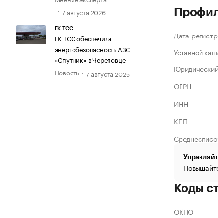
Профи
7 августа 2026
ГК ТСС
Дата регистр
ГК ТСС обеспечила
энергобезопасность АЗС
Уставной кап
«Спутник» в Череповце
Юридический
Новость
7 августа 2026
ОГРН
ИНН
КПП
Среднесписо
Управляйт
Повышайте
Коды с
ОКПО