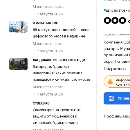
Мнение эксперта
ДЕЙСТВУЕТ
ОБНОВ
7 августа 2026
ООО 
КОМПАНИЯ ЕМП
88 млн утекших записей — цена
Здравоохранени
цифрового хаоса в медицине
Компания ОБ
Мнение эксперта
вн.тер.г. Мун
7 августа 2026
организации
округ Головин
ЛАНДШАФТНОЕ БЮРО МЕЛАРДИ
Загородный дом как
Подробнее
инвестиция: какие решения
повышают и снижают стоимость
Информац
Компания
Мнение эксперта
7 августа 2026
Управ
CYBERBIRD
Самозапрет на кредиты: от
защиты от мошенников к
Профиль
Виды
финансовой дисциплине
Мнение эксперта