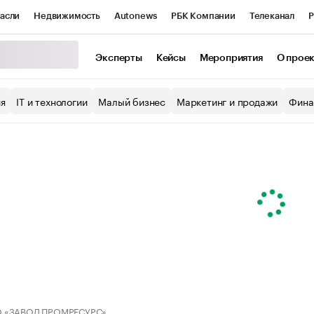
асли
Недвижимость
Autonews
РБК Компании
Телеканал
Р
К Курсы
РБК Life
Тренды
Визионеры
Национальные проекты
Эксперты
Кейсы
Мероприятия
О прое
уб
Исследования
Кредитные рейтинги
Франшизы
Газета
ия
IT и технологии
Малый бизнес
Маркетинг и продажи
Фина
Проверка контрагентов
Политика
Экономика
Бизнес
ы
 «ЗАВОД ПРОМРЕСУРС»