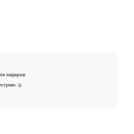
для лидеров
дустрию