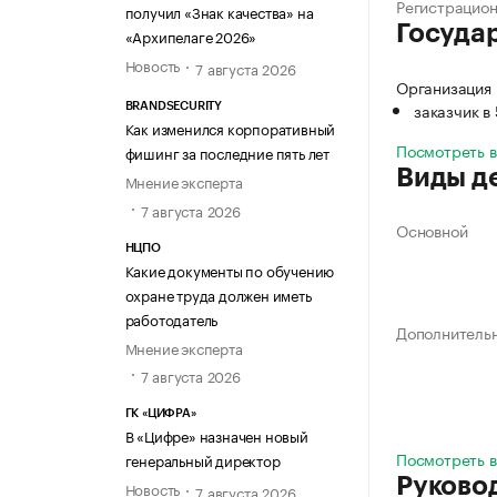
Регистрацио
получил «Знак качества» на
Госуда
«Архипелаге 2026»
Новость
7 августа 2026
Организация 
заказчик в
BRANDSECURITY
Как изменился корпоративный
Посмотреть 
фишинг за последние пять лет
Виды д
Мнение эксперта
7 августа 2026
Основной
НЦПО
Какие документы по обучению
охране труда должен иметь
работодатель
Дополнитель
Мнение эксперта
7 августа 2026
ГК «ЦИФРА»
В «Цифре» назначен новый
Посмотреть в
генеральный директор
Руково
Новость
7 августа 2026