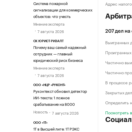
Система пожарной
Адрес налого
сигнализации для коммерческих
Арбитр
объектов: что учесть
Мнение эксперта
7 августа 2026
207 дел на
Выигранных 
СК ЮРИСТ-РИЗАЛТ
Почему ваш самый надежный
Проигранных
сотрудник — главный
юридический риск бизнеса
Частично выи
Мнение эксперта
Частично про
7 августа 2026
В процессе 
ООО «НЦР «РУКОНТ»
Руконтекст обновил детектор
Закрытых де
ИИ-текста: 1 ложное
Определить н
срабатывание на 8000
Новость
Посмотреть 
7 августа 2026
Социал
ООО «1Т»
1Т в Высшей лиге: 1Т РЭКС