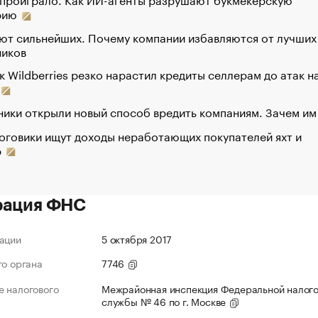
рию
ют сильнейших. Почему компании избавляются от лучших
ников
к Wildberries резко нарастил кредиты селлерам до атак н
ики открыли новый способ вредить компаниям. Зачем им
оговики ищут доходы неработающих покупателей яхт и
р
рация ФНС
ации
5 октября 2017
го органа
7746
 налогового
Межрайонная инспекция Федеральной налог
службы № 46 по г. Москве