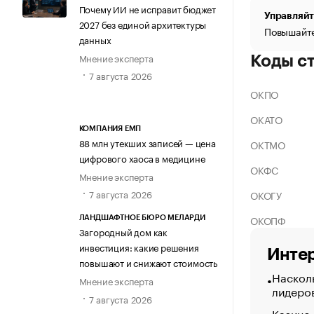
Почему ИИ не исправит бюджет
Управляйт
2027 без единой архитектуры
Повышайте
данных
Мнение эксперта
Коды с
7 августа 2026
ОКПО
ОКАТО
КОМПАНИЯ ЕМП
88 млн утекших записей — цена
ОКТМО
цифрового хаоса в медицине
ОКФС
Мнение эксперта
7 августа 2026
ОКОГУ
ОКОПФ
ЛАНДШАФТНОЕ БЮРО МЕЛАРДИ
Загородный дом как
инвестиция: какие решения
Интер
повышают и снижают стоимость
Насколь
Мнение эксперта
лидеро
7 августа 2026
Казино