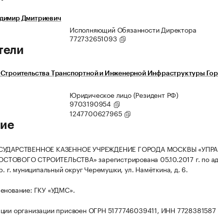
димир Дмитриевич
Исполняющий Обязанности Директора
772732651093
тели
 Строительства Транспортной и Инженерной Инфраструктуры Го
Юридическое лицо (Резидент РФ)
9703190954
1247700627965
ие
ОСУДАРСТВЕННОЕ КАЗЕННОЕ УЧРЕЖДЕНИЕ ГОРОДА МОСКВЫ «УПР
ТОВОГО СТРОИТЕЛЬСТВА» зарегистрирована 05.10.2017 г. по адр
р. г. муниципальный округ Черемушки, ул. Намёткина, д. 6.
енование: ГКУ «УДМС».
ции организации присвоен ОГРН 5177746039411, ИНН 7728381587