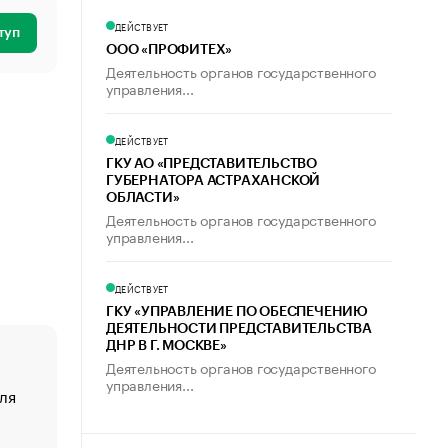
ДЕЙСТВУЕТ
туп
ООО «ПРОФИТЕХ»
Деятельность органов государственного
управления...
ДЕЙСТВУЕТ
ГКУ АО «ПРЕДСТАВИТЕЛЬСТВО
ГУБЕРНАТОРА АСТРАХАНСКОЙ
ОБЛАСТИ»
Деятельность органов государственного
управления...
ДЕЙСТВУЕТ
ГКУ «УПРАВЛЕНИЕ ПО ОБЕСПЕЧЕНИЮ
ДЕЯТЕЛЬНОСТИ ПРЕДСТАВИТЕЛЬСТВА
ДНР В Г. МОСКВЕ»
Деятельность органов государственного
управления...
ля
«От спорта тело стареет иначе». Как живет глава ко
создавшей GTA
«Деньги будут не нужны»: что рассказал Маск в инт