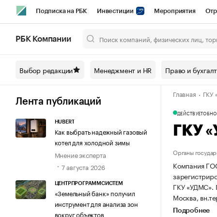
Подписка на РБК
Инвестиции
Мероприятия
Отр
Спорт
Школа управления РБК
РБК Образование
РБ
РБК Компании
Город
Стиль
Крипто
РБК Бизнес-среда
Дискусси
Выбор редакции
Менеджмент и HR
Право и бухгал
Спецпроекты СПб
Конференции СПб
Спецпроекты
Главная
ГКУ
Технологии и медиа
Финансы
Рынок наличной валют
Лента публикаций
ДЕЙСТВУЕТ
ОБНОВ
HUBERT
ГКУ 
Как выбрать надежный газовый
котел для холодной зимы
Органы государ
Мнение эксперта
Компания Г
7 августа 2026
зарегистриров
ЦЕНТРПРОГРАММСИСТЕМ
ГКУ «УДМС».
«Земельный банк» получил
Москва, вн.те
инструмент для анализа зон
Подробнее
вокруг объектов