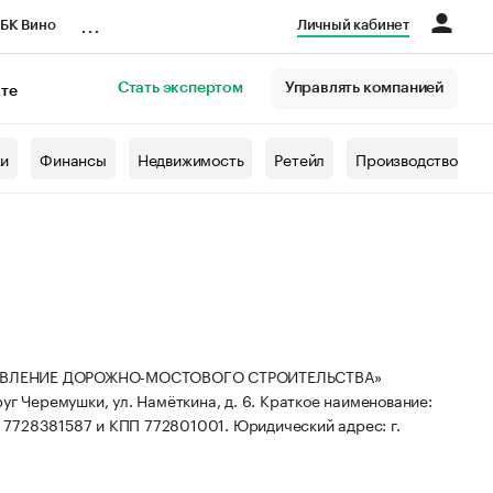
...
БК Вино
Личный кабинет
Стать экспертом
Управлять компанией
кте
азета
жи
Финансы
Недвижимость
Ретейл
Производство
РАВЛЕНИЕ ДОРОЖНО-МОСТОВОГО СТРОИТЕЛЬСТВА»
руг Черемушки, ул. Намёткина, д. 6.
Краткое наименование:
Н 7728381587 и КПП 772801001.
Юридический адрес: г.