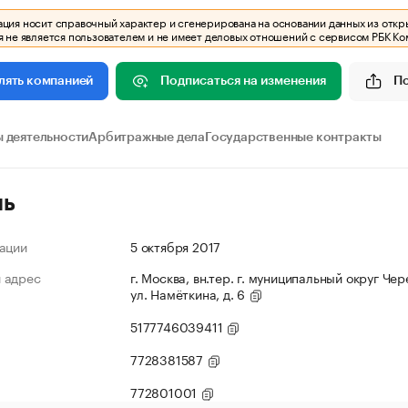
ия носит справочный характер и сгенерирована на основании данных из откр
 не является пользователем и не имеет деловых отношений с сервисом РБК Ко
Подписаться на изменения
П
лять компанией
 деятельности
Арбитражные дела
Государственные контракты
ль
ации
5 октября 2017
 адрес
г. Москва, вн.тер. г. муниципальный округ Че
ул. Намёткина, д. 6
5177746039411
7728381587
772801001