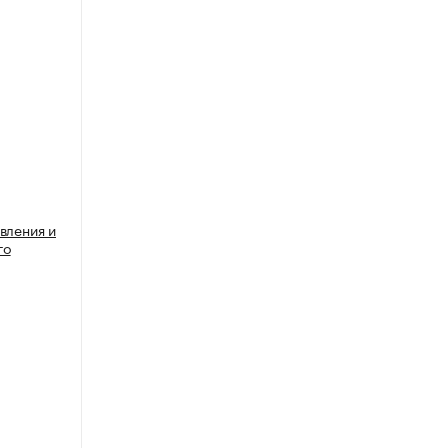
вления и
го