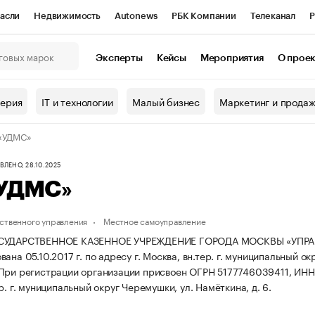
асли
Недвижимость
Autonews
РБК Компании
Телеканал
Р
К Курсы
РБК Life
Тренды
Визионеры
Национальные проекты
Эксперты
Кейсы
Мероприятия
О прое
онный клуб
Исследования
Кредитные рейтинги
Франшизы
Г
терия
IT и технологии
Малый бизнес
Маркетинг и прода
Проверка контрагентов
Политика
Экономика
Бизнес
 «УДМС»
ы
ЛЕНО, 28.10.2025
«УДМС»
ственного управления
Местное самоуправление
ОСУДАРСТВЕННОЕ КАЗЕННОЕ УЧРЕЖДЕНИЕ ГОРОДА МОСКВЫ «УП
ана 05.10.2017 г. по адресу г. Москва, вн.тер. г. муниципальный ок
При регистрации организации присвоен ОГРН 5177746039411, ИН
р. г. муниципальный округ Черемушки, ул. Намёткина, д. 6.