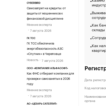
индуст
CYBERBIRD
Самозапрет на кредиты: от
Выжива
защиты от мошенников к
сотруд
финансовой дисциплине
Как бан
Мнение эксперта
склады
7 августа 2026
Сотрудн
ГК ТСС
ГК ТСС обеспечила
Как нал
энергобезопасность АЗС
кварти
«Спутник» в Череповце
Новость
7 августа 2026
Регист
ООО «КОМПАНИЯ АЛЬФАСОФТ»
Как ФНС отбирает компании для
проверки самозанятых в 2026
Дата регистр
году
Код налогово
Мнение эксперта
7 августа 2026
Наименование
органа
АО «ЦЕЗАРЬ САТЕЛЛИТ»