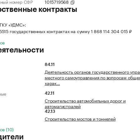
нный номер СФР
1015719568
рственные контракты
ГКУ «УДМС»:
 5515 государственных контрактах на сумму 1 868 114 304 015 ₽
все
еятельности
84.11
Деятельность органов государственного упра
местного самоуправления по вопросам обще
харак…
ные
42.11
Строительство автомобильных дорог и
автомагистралей
42.13
Строительство мостов и тоннелей
се (10)
дители