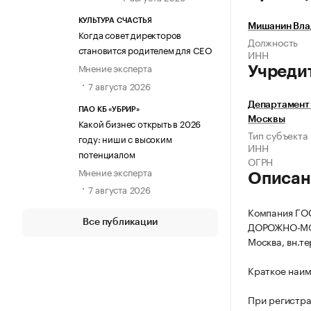
КУЛЬТУРА СЧАСТЬЯ
Мишанин Вла
Когда совет директоров
Должность
становится родителем для CEO
ИНН
Мнение эксперта
Учреди
7 августа 2026
Департамент
ПАО КБ «УБРИР»
Москвы
Какой бизнес открыть в 2026
Тип субъекта
году: ниши с высоким
ИНН
потенциалом
ОГРН
Мнение эксперта
Описан
7 августа 2026
Компания Г
Все публикации
ДОРОЖНО-МОС
Москва, вн.те
Краткое наим
При регистра