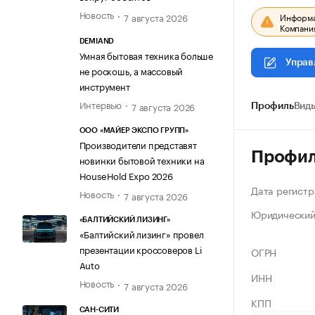
Новость
7 августа 2026
Информац
Компания
DEMIAND
Умная бытовая техника больше
Управ
не роскошь, а массовый
инструмент
Интервью
7 августа 2026
Профиль
Виды
ООО «МАЙЕР ЭКСПО ГРУПП»
Производители представят
Профи
новинки бытовой техники на
HouseHold Expo 2026
Дата регистр
Новость
7 августа 2026
Юридический
«БАЛТИЙСКИЙ ЛИЗИНГ»
«Балтийский лизинг» провел
презентации кроссоверов Li
ОГРН
Auto
ИНН
Новость
7 августа 2026
КПП
САН-СИТИ