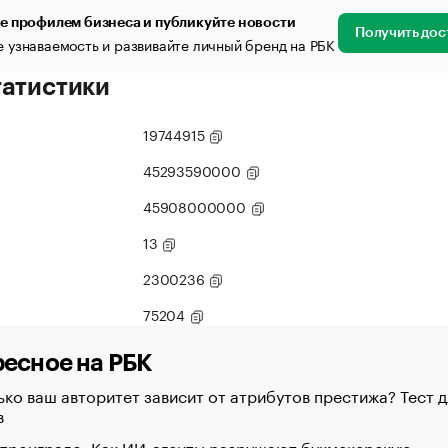
е профилем бизнеса и публикуйте новости
Получить дос
 узнаваемость и развивайте личный бренд на РБК
татистики
19744915
45293590000
45908000000
13
2300236
75204
есное на РБК
ко ваш авторитет зависит от атрибутов престижа? Тест д
в
 проиграло. Как ИИ-агенты разрушают букмекерскую