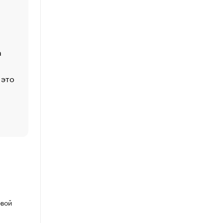
Economist
Функции менеджмента: пять ключевых основ эффект
управления
а
ЕС разрешил конфискацию российской нефти — чем
Москва
 это
Стресс обеспеченных людей: почему рост доходов 
счастья
Что обвинения против Павла Дурова значат для Tele
пользователей
овой