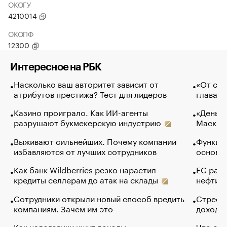
ОКОГУ
4210014
ОКОПФ
12300
Интересное на РБК
Насколько ваш авторитет зависит от
«От спо
атрибутов престижа? Тест для лидеров
глава к
Казино проиграло. Как ИИ-агенты
«Деньги
разрушают букмекерскую индустрию
Маск в 
Выживают сильнейших. Почему компании
Функции
избавляются от лучших сотрудников
основ э
Как банк Wildberries резко нарастил
ЕС раз
кредиты селлерам до атак на склады
нефти —
Сотрудники открыли новый способ вредить
Стресс 
компаниям. Зачем им это
доходов
Как налоговики ищут доходы
Что обв