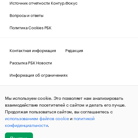
Источник отчетности Контур.Фокус
Вопросы и ответы
Политика Cookies РБК
Контактная информация
Редакция
Рассылка РБК Новости
Информация об ограничениях
Правовая информация
О соблюдении авторских прав
Мы используем cookie. Это позволяет нам анализировать
© АО «РОСБИЗНЕСКОНСАЛТИНГ»,
1995–2026.
Сообщения
и материалы информационного агентства «РБК»
взаимодействие посетителей с сайтом и делать его лучше.
(зарегистрировано Федеральной службой по надзору в сфере
Продолжая пользоваться сайтом, вы соглашаетесь с
связи, информационных технологий и массовых
использованием файлов cookie
и
политикой
коммуникаций (Роскомнадзор) 09.12.2015 за номером ИА
№ФС77-63848) сопровождаются пометкой «РБК». Отдельные
конфиденциальности
.
публикации могут содержать информацию,
не предназначенную для пользователей
до 18 лет.
companycardsfeedback@rbc.ru