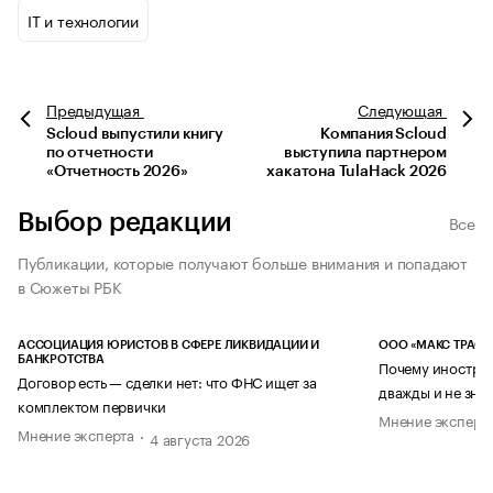
IT и технологии
Предыдущая
Следующая
Scloud выпустили книгу
Компания Scloud
по отчетности
выступила партнером
«Отчетность 2026»
хакатона TulaHack 2026
Выбор редакции
Все
Публикации, которые получают больше внимания и попадают
в Сюжеты РБК
АССОЦИАЦИЯ ЮРИСТОВ В СФЕРЕ ЛИКВИДАЦИИ И
ООО «МАКС ТРАСТ
БАНКРОТСТВА
Почему иностран
Договор есть — сделки нет: что ФНС ищет за
дважды и не знае
комплектом первички
Мнение эксперт
Мнение эксперта
4 августа 2026