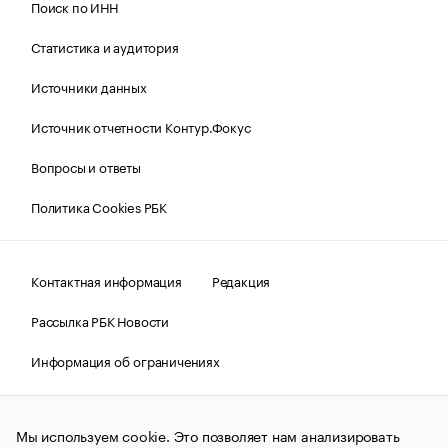
Поиск по ИНН
Статистика и аудитория
Источники данных
Источник отчетности Контур.Фокус
Вопросы и ответы
Политика Cookies РБК
Контактная информация
Редакция
Рассылка РБК Новости
Информация об ограничениях
Правовая информация
О соблюдении авторских прав
Мы используем cookie. Это позволяет нам анализировать
© АО «РОСБИЗНЕСКОНСАЛТИНГ»,
1995–2026.
Сообщения