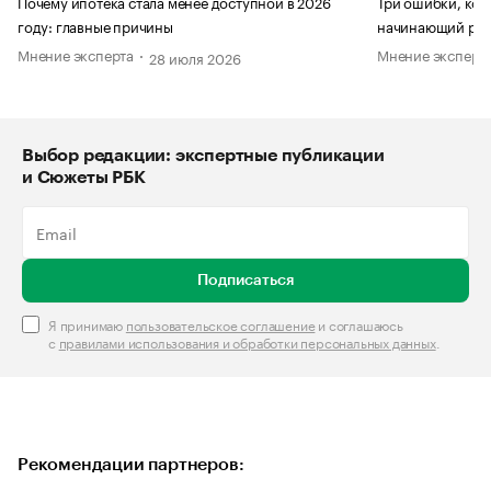
Почему ипотека стала менее доступной в 2026
Три ошибки, кот
году: главные причины
начинающий рук
Мнение эксперта
Мнение эксперт
28 июля 2026
Выбор редакции: экспертные публикации
и Сюжеты РБК
Подписаться
Я принимаю
пользовательское соглашение
и соглашаюсь
с
правилами использования и обработки персональных данных
.
Рекомендации партнеров: