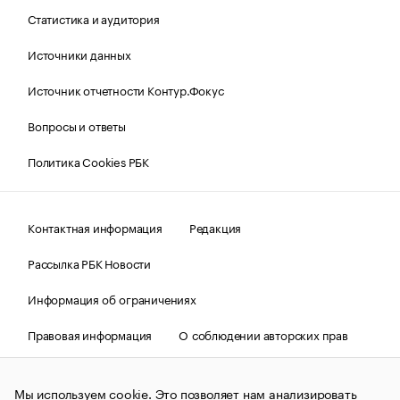
Статистика и аудитория
Источники данных
Источник отчетности Контур.Фокус
Вопросы и ответы
Политика Cookies РБК
Контактная информация
Редакция
Рассылка РБК Новости
Информация об ограничениях
Правовая информация
О соблюдении авторских прав
© АО «РОСБИЗНЕСКОНСАЛТИНГ»,
1995–2026.
Сообщения
и материалы информационного агентства «РБК»
Мы используем cookie. Это позволяет нам анализировать
(зарегистрировано Федеральной службой по надзору в сфере