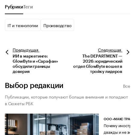
Рубрики
Теги
IT и технологии
Производство
Предыдущая
Следующая
ИИ в маркетинге:
The DEPARTMENT —
GlowByte и «Сарафан»
2026: юридический
обсудили границы
отдел GlowByte вошел в
доверия
тройку лидеров
Выбор редакции
Все
Публикации, которые получают больше внимания и попадают
в Сюжеты РБК
ООО «МАКС ТРАСТ
Почему иностран
дважды и не знае