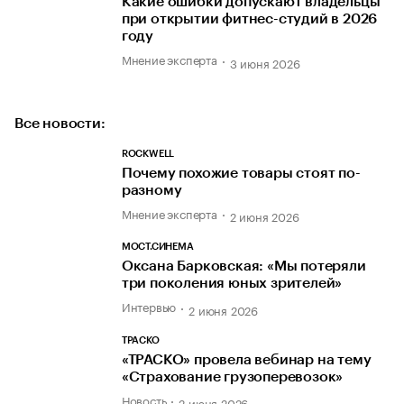
Какие ошибки допускают владельцы
при открытии фитнес-студий в 2026
году
Мнение эксперта
3 июня 2026
Все новости:
ROСKWELL
Почему похожие товары стоят по-
разному
Мнение эксперта
2 июня 2026
МОСТ.СИНЕМА
Оксана Барковская: «Мы потеряли
три поколения юных зрителей»
Интервью
2 июня 2026
ТРАСКО
«ТРАСКО» провела вебинар на тему
«Страхование грузоперевозок»
Новость
2 июня 2026