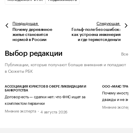
Предыдущая
Следующая
Почему деревянное
Гольф-поле без ошибок:
жилье становится
как устроена инженерия
нормой в России
и где теряются деньги
Выбор редакции
Все
Публикации, которые получают больше внимания и попадают
в Сюжеты РБК
АССОЦИАЦИЯ ЮРИСТОВ В СФЕРЕ ЛИКВИДАЦИИ И
ООО «МАКС ТРАСТ
БАНКРОТСТВА
Почему иностран
Договор есть — сделки нет: что ФНС ищет за
дважды и не знае
комплектом первички
Мнение эксперт
Мнение эксперта
4 августа 2026