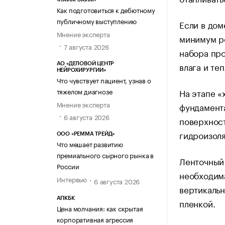
Как подготовиться к дебютному
публичному выступлению
Если в дом
Мнение эксперта
минимум р
7 августа 2026
набора про
влага и те
АО «ДЕЛОВОЙ ЦЕНТР
НЕЙРОХИРУРГИИ»
Что чувствует пациент, узнав о
На этапе «
тяжелом диагнозе
Мнение эксперта
фундамента
6 августа 2026
поверхност
гидроизоля
ООО «РЕММА ТРЕЙД»
Что мешает развитию
премиального сырного рынка в
Ленточный 
России
необходима
Интервью
6 августа 2026
вертикальн
АПКБК
пленкой.
Цена молчания: как скрытая
корпоративная агрессия