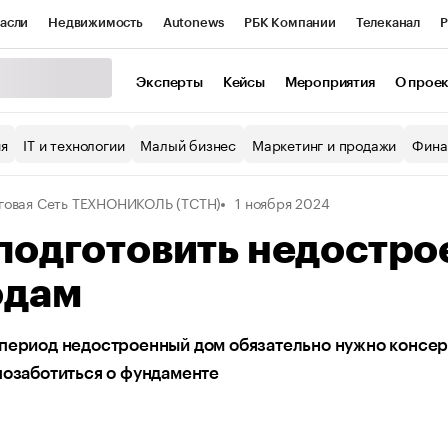
асли
Недвижимость
Autonews
РБК Компании
Телеканал
Р
К Курсы
РБК Life
Тренды
Визионеры
Национальные проекты
Эксперты
Кейсы
Мероприятия
О прое
уб
Исследования
Кредитные рейтинги
Франшизы
Газета
ия
IT и технологии
Малый бизнес
Маркетинг и продажи
Фина
Проверка контрагентов
Политика
Экономика
Бизнес
говая Сеть ТЕХНОНИКОЛЬ (ТСТН)
1 ноября 2024
ы
подготовить недостро
одам
период недостроенный дом обязательно нужно консер
позаботиться о фундаменте