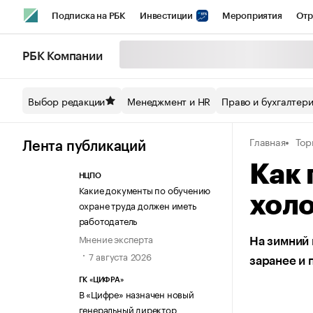
Подписка на РБК
Инвестиции
Мероприятия
Отр
Спорт
Школа управления РБК
РБК Образование
РБ
РБК Компании
Стиль
Крипто
РБК Бизнес-среда
Дискуссионный кл
Выбор редакции
Менеджмент и HR
Право и бухгалтер
Спецпроекты СПб
Конференции СПб
Спецпроекты
Главная
Тор
Технологии и медиа
Финансы
Рынок наличной валют
Лента публикаций
Как 
НЦПО
Какие документы по обучению
хол
охране труда должен иметь
работодатель
Мнение эксперта
На зимний 
7 августа 2026
заранее и 
ГК «ЦИФРА»
В «Цифре» назначен новый
генеральный директор