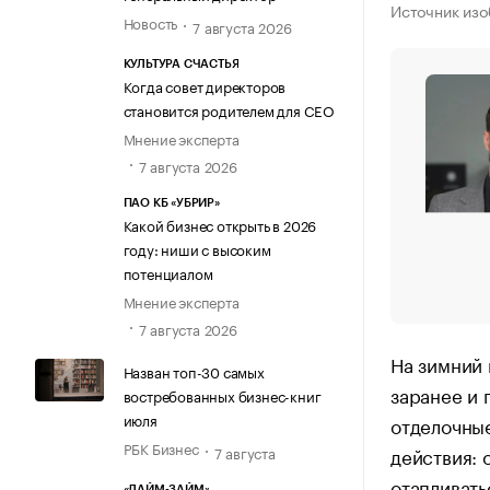
Источник изо
Новость
7 августа 2026
КУЛЬТУРА СЧАСТЬЯ
Когда совет директоров
становится родителем для CEO
Мнение эксперта
7 августа 2026
ПАО КБ «УБРИР»
Какой бизнес открыть в 2026
году: ниши с высоким
потенциалом
Мнение эксперта
7 августа 2026
На зимний 
Назван топ-30 самых
заранее и 
востребованных бизнес-книг
июля
отделочные
РБК Бизнес
7 августа
действия: 
отапливать
«ЛАЙМ-ЗАЙМ»