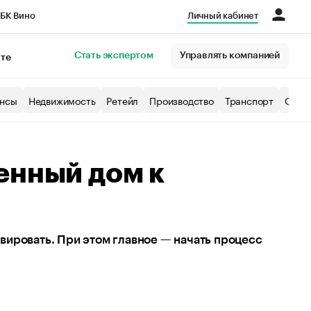
БК Вино
Личный кабинет
Город
Стать экспертом
Управлять компанией
кте
нсы
Недвижимость
Ретейл
Производство
Транспорт
Образ
енный дом к
вировать. При этом главное — начать процесс