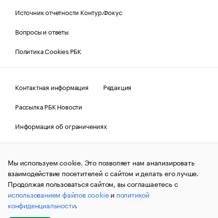
Источник отчетности Контур.Фокус
Вопросы и ответы
Политика Cookies РБК
Контактная информация
Редакция
Рассылка РБК Новости
Информация об ограничениях
Правовая информация
О соблюдении авторских прав
Мы используем cookie. Это позволяет нам анализировать
© АО «РОСБИЗНЕСКОНСАЛТИНГ»,
1995–2026.
Сообщения
и материалы информационного агентства «РБК»
взаимодействие посетителей с сайтом и делать его лучше.
(зарегистрировано Федеральной службой по надзору в сфере
Продолжая пользоваться сайтом, вы соглашаетесь с
связи, информационных технологий и массовых
использованием файлов cookie
и
политикой
коммуникаций (Роскомнадзор) 09.12.2015 за номером ИА
№ФС77-63848) сопровождаются пометкой «РБК». Отдельные
конфиденциальности
.
публикации могут содержать информацию,
не предназначенную для пользователей