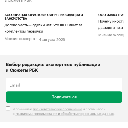
АССОЦИАЦИЯ ЮРИСТОВ В СФЕРЕ ЛИКВИДАЦИИ И
ООО «МАКС ТРАСТ
БАНКРОТСТВА
Почему иностран
Договор есть — сделки нет: что ФНС ищет за
дважды и не знае
комплектом первички
Мнение эксперт
Мнение эксперта
4 августа 2026
Выбор редакции: экспертные публикации
и Сюжеты РБК
Подписаться
Я принимаю
пользовательское соглашение
и соглашаюсь
с
правилами использования и обработки персональных данных
.