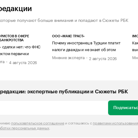
редакции
которые получают больше внимания и попадают в Сюжеты РБК
РИСТОВ В СФЕРЕ
ООО «МАКС ТРАСТ»
IM
 БАНКРОТСТВА
Почему иностранец в Турции платит
Ка
— сделки нет: что ФНС
налоги дважды и не знает об этом
вы
ектом первички
Мнение эксперта
Мн
2 августа 2026
рта
4 августа 2026
редакции: экспертные публикации и Сюжеты РБК
Подписатьс
инимаю
пользовательское соглашение
и соглашаюсь с
правилами использования
аботки персональных данных
.