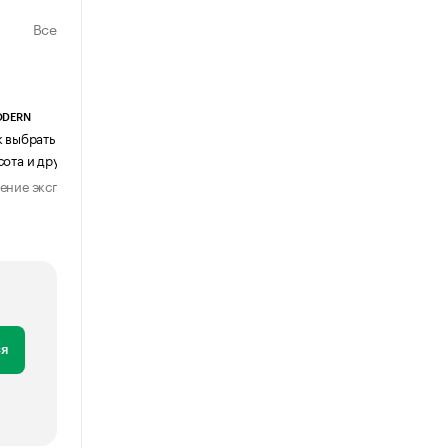
Все
ODERN
АГЕНТСТВО АВИА ЦЕНТР
к выбрать журнальный столик:
Почему шенген перестал быть
сота и другие ключевые параметры
формальностью
ение эксперта
Мнение эксперта
29 июля 2026
31 июля 2026
я