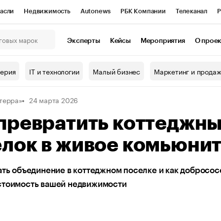
асли
Недвижимость
Autonews
РБК Компании
Телеканал
Р
К Курсы
РБК Life
Тренды
Визионеры
Национальные проекты
Эксперты
Кейсы
Мероприятия
О прое
онный клуб
Исследования
Кредитные рейтинги
Франшизы
Г
терия
IT и технологии
Малый бизнес
Маркетинг и прода
Проверка контрагентов
Политика
Экономика
Бизнес
терра»
24 марта 2026
ы
превратить коттеджн
лок в живое комьюни
ать объединение в коттеджном поселке и как добросос
стоимость вашей недвижимости