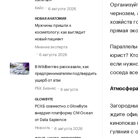
Организуйт
Кейс
6 августа 2026
чернозем,
хозяйств г
НОВАЯ АНАТОМИЯ
Мужчины пришли к
прямая эко
косметологу: как выглядит
новый пациент
Параллельн
Мнение эксперта
юрист? Кто
6 августа 2026
если нужно
В Wildberries рассказали, как
соседа все
предпринимателям подтвердить
ущерб от атак
РБК Бизнес
6 августа
Атмосфера 
GLOWBYTE
Загородный
РСХБ совместно с GlowByte
внедрил платформу CM Ocean
ждите офиц
от Data Sapience
кинопоказ 
Новость
6 августа 2026
гуляния с