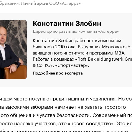
ображения: Личный архив ООО «Астерра»
Константин Злобин
Директор по развитию компании «Астерра»
Константин Злобин работает в земельном
бизнесе с 2010 года. Выпускник Московского
авиационного института и программы MBA.
Работал в командах «Rofa Bekleidungswerk G
& Co. KG», «Спортмастер».
Подробнее про эксперта
 дом часто покупают ради тишины и уединения. Но со
а высокими заборами начинает не хватать простого
ого общения и чувства безопасности. Современный п
росто нарезка участков, это «новое соседство». Это и
 общая территория становится местом силы, а соседи 