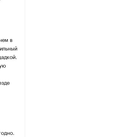
чем в
тильный
щадкой.
шую
езде
годно.