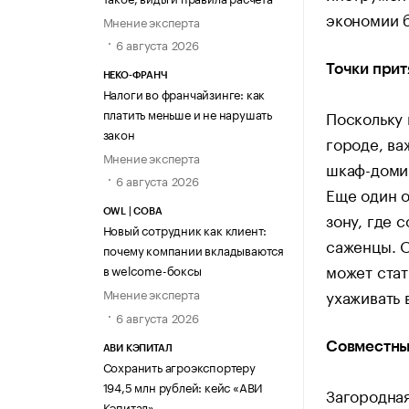
экономии 
Мнение эксперта
6 августа 2026
Точки прит
НЕКО-ФРАНЧ
Налоги во франчайзинге: как
платить меньше и не нарушать
Поскольку 
закон
городе, ва
Мнение эксперта
шкаф-домик
6 августа 2026
Еще один 
OWL | СОВА
зону, где 
Новый сотрудник как клиент:
саженцы. О
почему компании вкладываются
может стат
в welcome-боксы
ухаживать 
Мнение эксперта
6 августа 2026
Совместный
АВИ КЭПИТАЛ
Сохранить агроэкспортеру
194,5 млн рублей: кейс «АВИ
Загородная
Кэпитал»