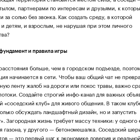
ылом, партнерами по интересам и друзьями, к котор
и за солью без звонка. Как создать среду, в которой
и детям, и взрослым, не нарушая при этом личного
тва?
фундамент и правила игры
расстояния больше, чем в городском подъезде, поэто
ия начинается в сети. Чтобы ваш общий чат не превр
ную ленту жалоб на дороги или покос травы, важно ср
потоки. Создайте строгий инфо-канал для важных объя
й «соседский клуб» для живого общения. В таком клуб
олько обсуждать ландшафтный дизайн, но и запустить
». Загородная жизнь требует массу техники: у одного 
я газона, у другого — бетономешалка. Соседский шер
ов — это первый шаг к экономике доверия и реально