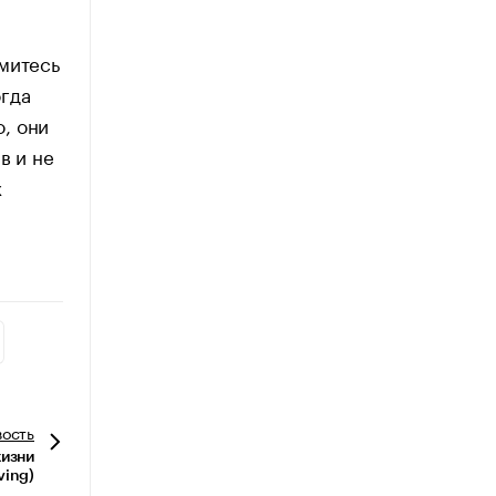
митесь
огда
о, они
в и не
х
вость
жизни
iving)