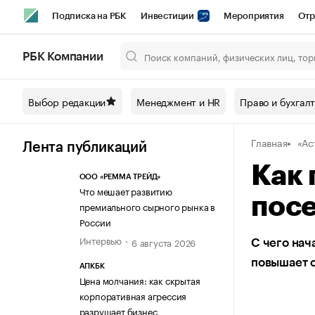
Подписка на РБК
Инвестиции
Мероприятия
Отр
Спорт
Школа управления РБК
РБК Образование
РБ
РБК Компании
Город
Стиль
Крипто
РБК Бизнес-среда
Дискусси
Выбор редакции
Менеджмент и HR
Право и бухгал
Спецпроекты СПб
Конференции СПб
Спецпроекты
Главная
«Ас
Технологии и медиа
Финансы
Рынок наличной валют
Лента публикаций
Как 
ООО «РЕММА ТРЕЙД»
Что мешает развитию
посе
премиального сырного рынка в
России
Интервью
6 августа 2026
С чего нач
повышает 
АПКБК
Цена молчания: как скрытая
корпоративная агрессия
разрушает бизнес