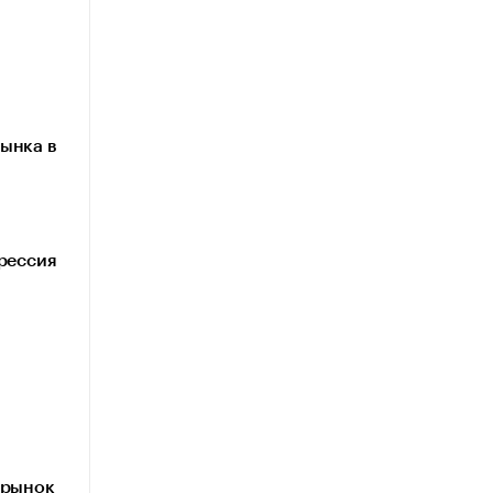
ынка в
грессия
 рынок