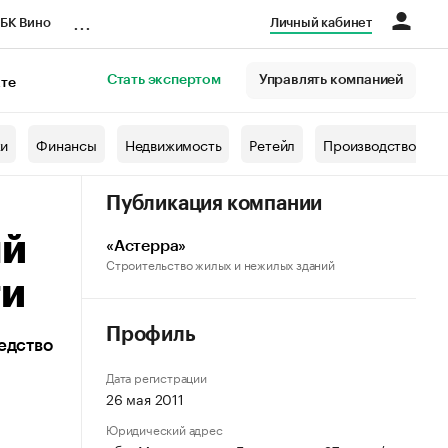
...
БК Вино
Личный кабинет
Стать экспертом
Управлять компанией
кте
азета
жи
Финансы
Недвижимость
Ретейл
Производство
Публикация компании
ый
«Астерра»
Строительство жилых и нежилых зданий
ти
Профиль
едство
Дата регистрации
26 мая 2011
Юридический адрес