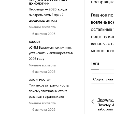
превращают
ФОНД «НАУКА. ИСКУССТВО.
ТЕХНОЛОГИИ»
Персеиды — 2026: когда
Главное пр
смотреть самый яркий
звездопад августа
вовлечь вс
Мнение эксперта
остальные 
6 августа 2026
подтянутся
взносы, эт
EXNODE
еСИМ Беларусь: как купить,
можно пол
установить и активировать в
2026 году
Теги
Мнение эксперта
6 августа 2026
Социальная
ООО «ПРОСТО.»
Финансовая грамотность:
почему этот навык стоит
развивать с ранних лет
Предыду
Мнение эксперта
Почему И
6 августа 2026
забором