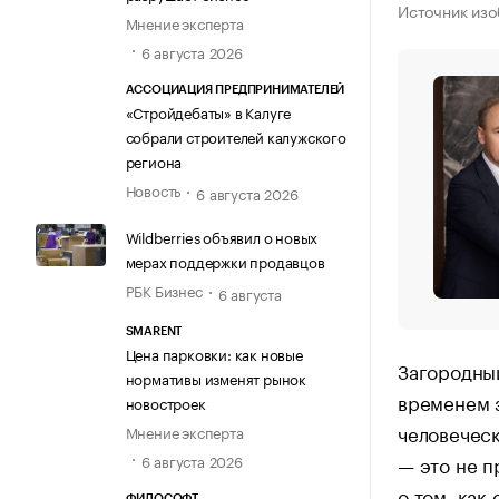
Источник из
Мнение эксперта
6 августа 2026
АССОЦИАЦИЯ ПРЕДПРИНИМАТЕЛЕЙ
«Стройдебаты» в Калуге
собрали строителей калужского
региона
Новость
6 августа 2026
Wildberries объявил о новых
мерах поддержки продавцов
РБК Бизнес
6 августа
SMARENT
Цена парковки: как новые
Загородный
нормативы изменят рынок
временем з
новостроек
человеческ
Мнение эксперта
6 августа 2026
— это не п
о том, как
ФИЛОСОФТ