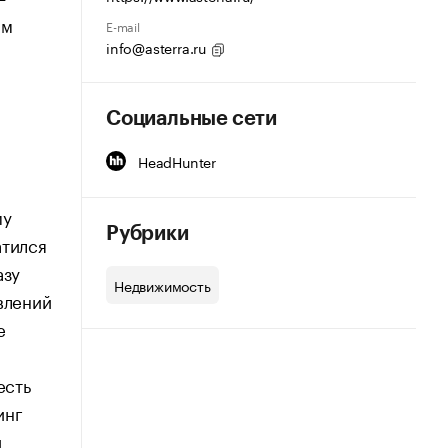
ым
E-mail
info@asterra.ru
Социальные сети
HeadHunter
му
Рубрики
атился
азу
Недвижимость
влений
е
есть
инг
й