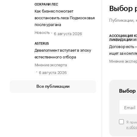
СОХРАНИ ЛЕС
Выбор 
Как бизнес помогает
восстановить леса Подмосковья
Публикации, 
после урагана
Новость
6 августа 2026
АССОЦИАЦИЯ Ю
ЛИКВИДАЦИИ И
ASTERUS
Договор есть 
Девелопмент вступает в эпоху
ищет за компл
естественного отбора
Мнение экспе
Мнение эксперта
6 августа 2026
Все публикации
Выбор 
Я пр
и обр