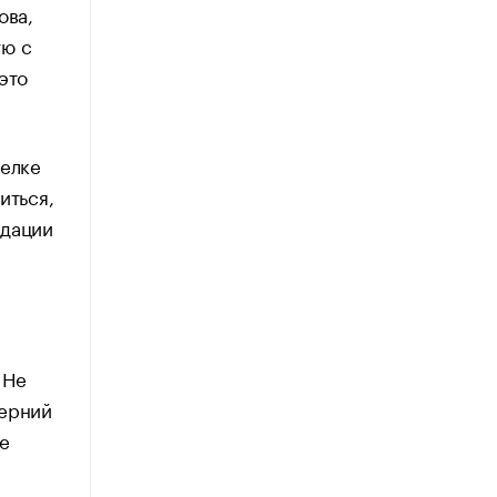
ова,
ую с
это
селке
иться,
ндации
 Не
черний
е