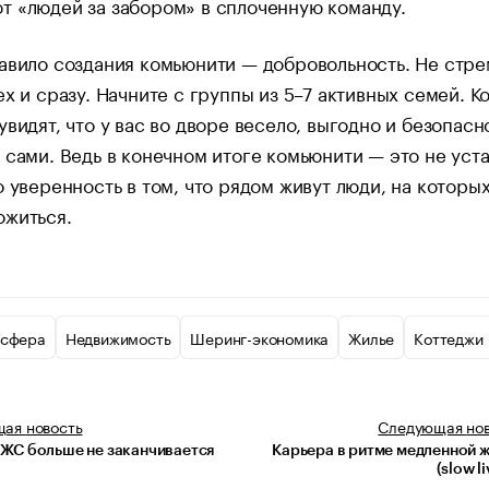
 «людей за забором» в сплоченную команду.
авило создания комьюнити — добровольность. Не стре
ех и сразу. Начните с группы из 5–7 активных семей. К
увидят, что у вас во дворе весело, выгодно и безопасн
 сами. Ведь в конечном итоге комьюнити — это не уста
о уверенность в том, что рядом живут люди, на которы
ожиться.
 сфера
Недвижимость
Шеринг-экономика
Жилье
Коттеджи
щая
новость
Следующая
но
ЖС больше не заканчивается
Карьера в ритме медленной 
(slow l