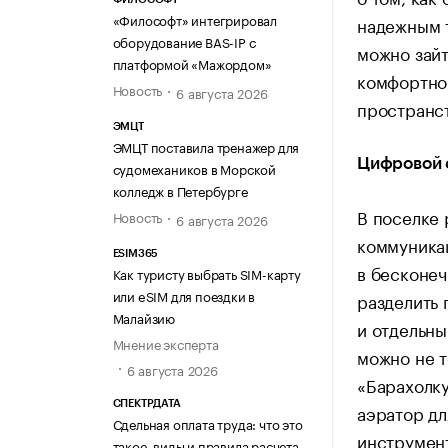
«Философт» интегрировал
надежным т
оборудование BAS-IP с
можно зайт
платформой «Мажордом»
комфортно 
Новость
6 августа 2026
пространс
ЭМЦТ
ЭМЦТ поставила тренажер для
Цифровой 
судомехаников в Морской
колледж в Петербурге
В поселке 
Новость
6 августа 2026
коммуникац
ESIM365
в бесконеч
Как туристу выбрать SIM-карту
или eSIM для поездки в
разделить 
Малайзию
и отдельны
Мнение эксперта
можно не т
6 августа 2026
«Барахолку
СПЕКТРДАТА
аэратор дл
Сдельная оплата труда: что это
инструмент
такое, виды и правила расчета