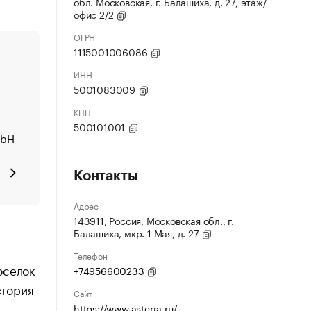
обл. Московская, г. Балашиха, д. 27, этаж/
офис 2/2
ОГРН
1115001006086
ИНН
5001083009
КПП
500101001
mbH
Контакты
Адрес
143911, Россия, Московская обл., г.
Балашиха, мкр. 1 Мая, д. 27
Телефон
оселок
+74956600233
стория
Сайт
—
https://www.asterra.ru/