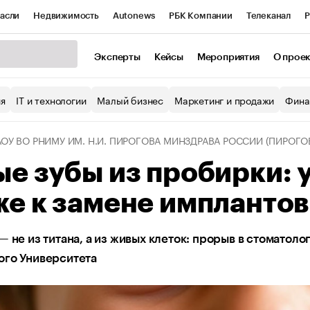
асли
Недвижимость
Autonews
РБК Компании
Телеканал
Р
К Курсы
РБК Life
Тренды
Визионеры
Национальные проекты
Эксперты
Кейсы
Мероприятия
О прое
уб
Исследования
Кредитные рейтинги
Франшизы
Газета
ия
IT и технологии
Малый бизнес
Маркетинг и продажи
Фина
Проверка контрагентов
Политика
Экономика
Бизнес
ОУ ВО РНИМУ ИМ. Н.И. ПИРОГОВА МИНЗДРАВА РОССИИ (ПИРОГО
ы
е зубы из пробирки: 
е к замене имплантов
— не из титана, а из живых клеток: прорыв в стоматоло
ого Университета