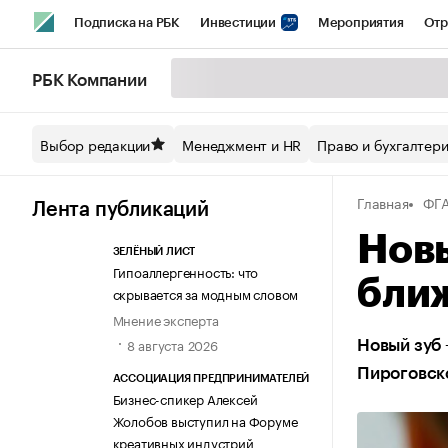
Подписка на РБК
Инвестиции
Мероприятия
Отр
Спорт
Школа управления РБК
РБК Образование
РБ
РБК Компании
Стиль
Крипто
РБК Бизнес-среда
Дискуссионный кл
Выбор редакции
Менеджмент и HR
Право и бухгалтер
Спецпроекты СПб
Конференции СПб
Спецпроекты
Главная
ФГА
Технологии и медиа
Финансы
Рынок наличной валют
Лента публикаций
Новы
ЗЕЛЁНЫЙ ЛИСТ
Гипоаллергенность: что
ближ
скрывается за модным словом
Мнение эксперта
8 августа 2026
Новый зуб 
Пироговск
АССОЦИАЦИЯ ПРЕДПРИНИМАТЕЛЕЙ
Бизнес-спикер Алексей
Жолобов выступил на Форуме
креативных индустрий