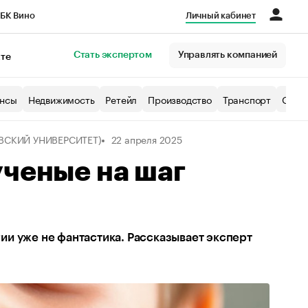
БК Вино
Личный кабинет
Город
Стать экспертом
Управлять компанией
кте
нсы
Недвижимость
Ретейл
Производство
Транспорт
Образ
ВСКИЙ УНИВЕРСИТЕТ)
22 апреля 2025
ученые на шаг
гии уже не фантастика. Рассказывает эксперт