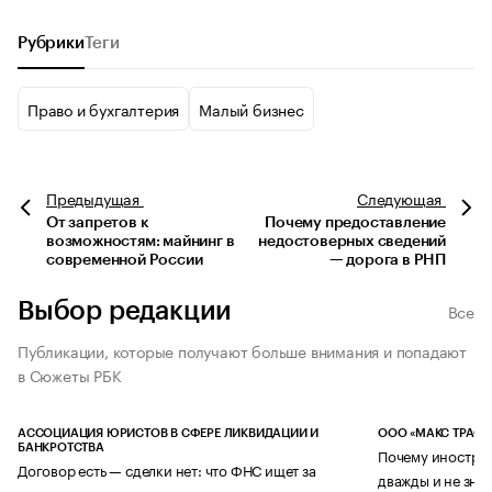
Рубрики
Теги
Право и бухгалтерия
Малый бизнес
Предыдущая
Следующая
От запретов к
Почему предоставление
возможностям: майнинг в
недостоверных сведений
современной России
— дорога в РНП
Выбор редакции
Все
Публикации, которые получают больше внимания и попадают
в Сюжеты РБК
АССОЦИАЦИЯ ЮРИСТОВ В СФЕРЕ ЛИКВИДАЦИИ И
ООО «МАКС ТРАСТ
БАНКРОТСТВА
Почему иностран
Договор есть — сделки нет: что ФНС ищет за
дважды и не знае