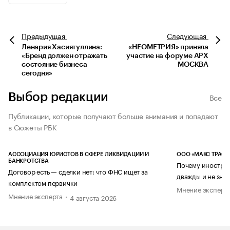
Предыдущая
Следующая
Ленария Хасиятуллина:
«НЕОМЕТРИЯ» приняла
«Бренд должен отражать
участие на форуме АРХ
состояние бизнеса
МОСКВА
сегодня»
Выбор редакции
Все
Публикации, которые получают больше внимания и попадают
в Сюжеты РБК
АССОЦИАЦИЯ ЮРИСТОВ В СФЕРЕ ЛИКВИДАЦИИ И
ООО «МАКС ТРАСТ
БАНКРОТСТВА
Почему иностран
Договор есть — сделки нет: что ФНС ищет за
дважды и не знае
комплектом первички
Мнение эксперт
Мнение эксперта
4 августа 2026