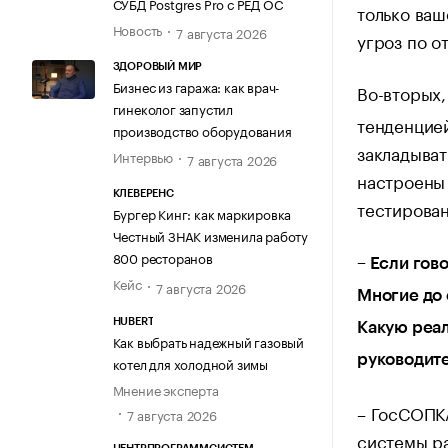
СУБД Postgres Pro с РЕД ОС
только ваш
Новость
7 августа 2026
угроз по о
ЗДОРОВЫЙ МИР
Бизнес из гаража: как врач-
Во-вторых,
гинеколог запустил
тенденцией
производство оборудования
закладыват
Интервью
7 августа 2026
настроены 
КЛЕВЕРЕНС
тестирова
Бургер Кинг: как маркировка
Честный ЗНАК изменила работу
800 ресторанов
– Если гов
Кейс
7 августа 2026
Многие до 
HUBERT
Какую реал
Как выбрать надежный газовый
руководит
котел для холодной зимы
Мнение эксперта
– ГосСОПКА
7 августа 2026
системы ра