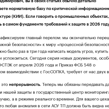
адимирович, вы в своих статьях обычно детально
аете нормативную базу по критической информационн
туре (КИИ). Если говорить о промышленных объектах,
 в самом фундаменте требований к защите в 2026 год
зафиксируем главный перелом: мы окончательно пере
ажной безопасности» к миру «процессной безопасност
но было раз в три года написать модель угроз, купить
и успокоиться. Сегодня серия новых документов, осо
ФСТЭК от апреля 2026 года и Приказ ФСБ 548 о
м взаимодействии с ГосСОПКА, требует от нас двух 
, это
. Теперь мы обязаны передавать д
непрерывность
и нашей защиты в государственный центр мониторинга
лучаю, а в режиме реального времени. Для вашего цеха
что любая аномалия в сети АСУ ТП должна быть видна н