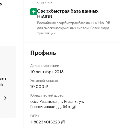
структур
я
Сверхбыстрая база данных
HiAIDB
Российская свербыстрая база данных HiAi DB
для высоконагруженных систем. Более млрд
транзакций
Профиль
Дата регистрации
10 сентября 2018
лет
Уставной капитал
ий
10 000 ₽
Юридический адрес
обл. Рязанская, г. Рязань, ул.
Голенчинская, д. 54ж
ОГРН
1186234013228