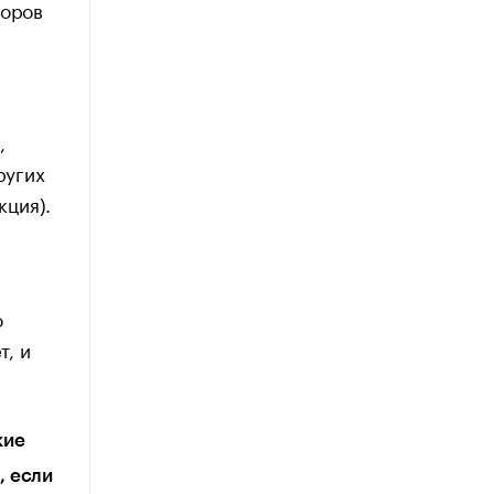
соров
,
ругих
кция).
о
т, и
кие
, если