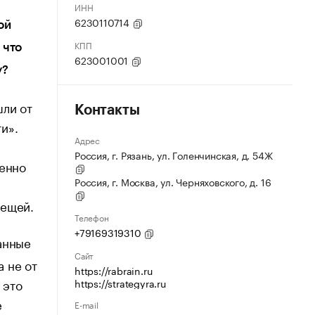
ИНН
6230110714
ой
КПП
 что
623001001
у?
шли от
Контакты
и».
Адрес
Россия, г. Рязань, ул. Голенчинская, д. 54Ж
бенно
Россия, г. Москва, ул. Черняховского, д. 16
вещей.
Телефон
+79169319310
анные
Сайт
 не от
https://rabrain.ru
 это
https://strategyra.ru
е
E-mail