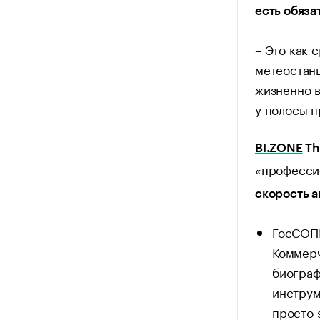
есть обяза
– Это как 
метеостан
жизненно в
у полосы п
BI.ZONE
Thr
«професси
скорость а
ГосСОПК
Коммерч
биограф
инструм
просто 