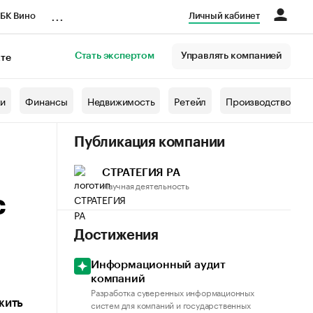
...
БК Вино
Личный кабинет
Стать экспертом
Управлять компанией
кте
азета
жи
Финансы
Недвижимость
Ретейл
Производство
Публикация компании
СТРАТЕГИЯ РА
Научная деятельность
с
Достижения
Информационный аудит
компаний
Разработка суверенных информационных
жить
систем для компаний и государственных