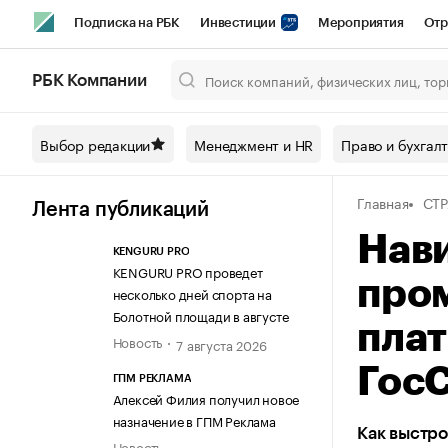
Подписка на РБК
Инвестиции
Мероприятия
Отр
Спорт
Школа управления РБК
РБК Образование
РБ
РБК Компании
Город
Стиль
Крипто
РБК Бизнес-среда
Дискусси
Выбор редакции
Менеджмент и HR
Право и бухгал
Спецпроекты СПб
Конференции СПб
Спецпроекты
Главная
СТР
Технологии и медиа
Финансы
Рынок наличной валют
Лента публикаций
Нави
KENGURU PRO
KENGURU PRO проведет
про
несколько дней спорта на
Болотной площади в августе
пла
Новость
7 августа 2026
Гос
ГПМ РЕКЛАМА
Алексей Филия получил новое
назначение в ГПМ Реклама
Как выстро
Новость