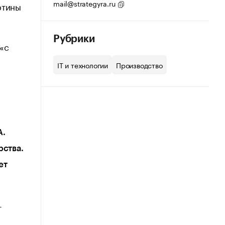
mail@strategyra.ru
ртины
Рубрики
 «с
IT и технологии
Производство
А.
рства.
ет
т