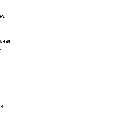
ве.
ьная
и
ни