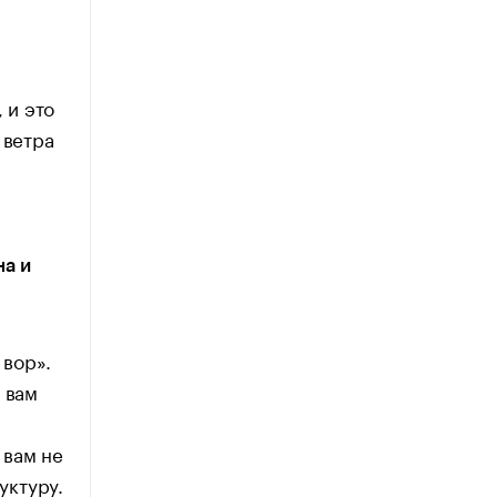
 и это
 ветра
на и
 вор».
 вам
 вам не
уктуру.