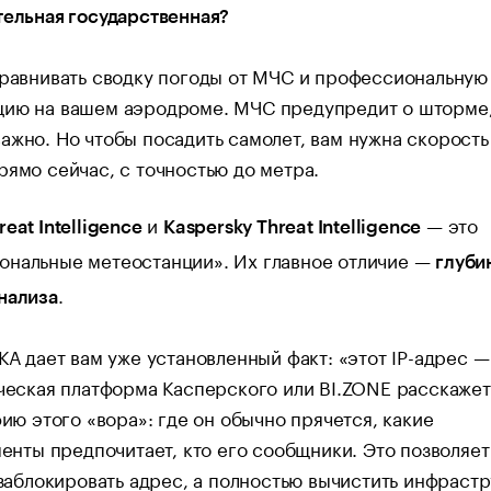
тельная государственная?
сравнивать сводку погоды от МЧС и профессиональную
цию на вашем аэродроме. МЧС предупредит о шторме,
ажно. Но чтобы посадить самолет, вам нужна скорость
рямо сейчас, с точностью до метра.
и
— это
eat Intelligence
Kaspersky Threat Intelligence
ональные метеостанции». Их главное отличие —
глуби
.
нализа
А дает вам уже установленный факт: «этот IP-адрес —
еская платформа Касперского или BI.ZONE расскажет
ию этого «вора»: где он обычно прячется, какие
енты предпочитает, кто его сообщники. Это позволяет
заблокировать адрес, а полностью вычистить инфрастр