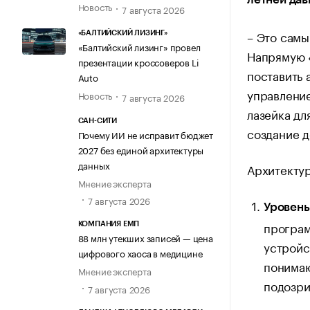
Новость
7 августа 2026
– Это самы
«БАЛТИЙСКИЙ ЛИЗИНГ»
«Балтийский лизинг» провел
Напрямую «
презентации кроссоверов Li
поставить 
Auto
управление
Новость
7 августа 2026
лазейка дл
САН-СИТИ
создание д
Почему ИИ не исправит бюджет
2027 без единой архитектуры
данных
Архитектур
Мнение эксперта
7 августа 2026
Уровень
програм
КОМПАНИЯ ЕМП
88 млн утекших записей — цена
устройс
цифрового хаоса в медицине
понимаю
Мнение эксперта
подозри
7 августа 2026