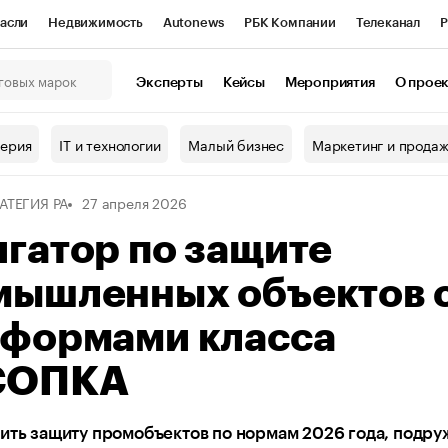
асли
Недвижимость
Autonews
РБК Компании
Телеканал
Р
К Курсы
РБК Life
Тренды
Визионеры
Национальные проекты
Эксперты
Кейсы
Мероприятия
О прое
онный клуб
Исследования
Кредитные рейтинги
Франшизы
Г
терия
IT и технологии
Малый бизнес
Маркетинг и прода
Проверка контрагентов
Политика
Экономика
Бизнес
АТЕГИЯ РА
27 апреля 2026
ы
гатор по защите
мышленных объектов 
тформами класса
СОПКА
ить защиту промобъектов по нормам 2026 года, подру