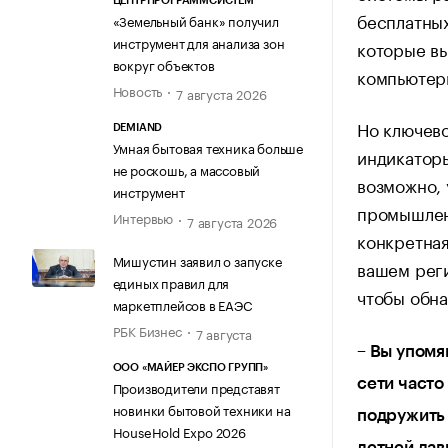
ЦЕНТРПРОГРАММСИСТЕМ
бесплатных
«Земельный банк» получил
инструмент для анализа зон
которые вы
вокруг объектов
компьютер
Новость
7 августа 2026
Но ключево
DEMIAND
Умная бытовая техника больше
индикаторы
не роскошь, а массовый
возможно, 
инструмент
промышленн
Интервью
7 августа 2026
конкретная
Мишустин заявил о запуске
вашем реги
единых правил для
чтобы обна
маркетплейсов в ЕАЭС
РБК Бизнес
7 августа
– Вы упомя
ООО «МАЙЕР ЭКСПО ГРУПП»
сети часто
Производители представят
новинки бытовой техники на
подружить 
HouseHold Expo 2026
летней дав