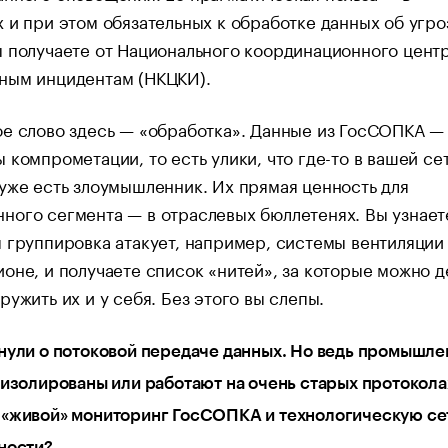
 и при этом обязательных к обработке данных об угро
 получаете от Национального координационного цент
ным инцидентам (НКЦКИ).
е слово здесь — «обработка». Данные из ГосСОПКА —
 компрометации, то есть улики, что где-то в вашей сет
уже есть злоумышленник. Их прямая ценность для
ого сегмента — в отраслевых бюллетенях. Вы узнаете
 группировка атакует, например, системы вентиляции
оне, и получаете список «нитей», за которые можно д
ружить их и у себя. Без этого вы слепы.
нули о потоковой передаче данных. Но ведь промышл
 изолированы или работают на очень старых протокола
«живой» мониторинг ГосСОПКА и технологическую сет
ности?