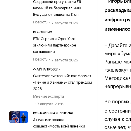
Созданный при участии F6
– Игорь Вл
научный киберсериал «ИИ
раскладыв
Будущего» вышел на Kion
инфраструк
Новость
7 августа 2026
изменилось
РТК-СЕРВИС
РТК-Сервис и OpenYard
– Давайте 
заключили партнерское
соглашение
мира «бум
Новость
7 августа 2026
Раньше мож
«железку» 
«ЧАЙНА ТРЭВЕЛ»
Синтез впечатлений: как формат
Методика 
«Пекин и Хайнань» стал трендом
непрерывно
2026
Мнение эксперта
Во-первых
7 августа 2026
о состояни
POSTGRES PROFESSIONAL
случая к с
Актуализирована
совместимость всей линейки
означает, 