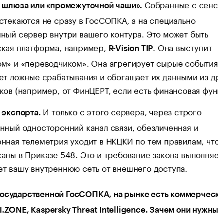
Собранные с сен
 шлюза или «промежуточной чаши».
стекаются не сразу в ГосСОПКА, а на специально
ный сервер внутри вашего контура. Это может быть
кая платформа, например,
. Она выступит
R-Vision TIP
м» и «переводчиком». Она агрегирует сырые события
ет ложные срабатывания и обогащает их данными из д
ков (например, от ФинЦЕРТ, если есть финансовая фун
И только с этого сервера, через строго
 экспорта.
нный односторонний канал связи, обезличенная и
нная телеметрия уходит в НКЦКИ по тем правилам, чт
аны в Приказе 548. Это и требование закона выполняе
т вашу внутреннюю сеть от внешнего доступа.
государственной ГосСОПКА, на рынке есть коммерчес
I.ZONE, Kaspersky Threat Intelligence. Зачем они нужны