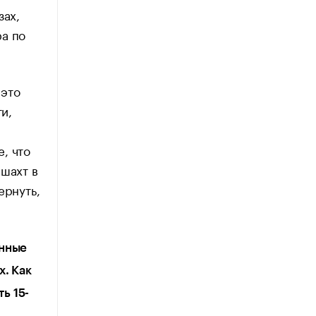
зах,
ра по
 это
и,
, что
 шахт в
ернуть,
енные
х. Как
ь 15-