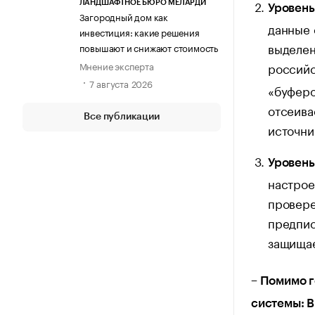
ЛАНДШАФТНОЕ БЮРО МЕЛАРДИ
Уровень
Загородный дом как
данные 
инвестиция: какие решения
выделен
повышают и снижают стоимость
Мнение эксперта
российс
7 августа 2026
«буферо
отсеива
Все публикации
источни
Уровень
настрое
провере
предпис
защищае
– Помимо 
системы: B