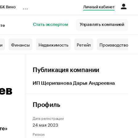
...
БК Вино
Личный кабинет
Стать экспертом
Управлять компанией
кте
азета
жи
Финансы
Недвижимость
Ретейл
Производство
Публикация компании
ИП Щерипанова Дарья Андреевна
ев
Профиль
Дата регистрации
24 мая 2023
те»
Регион