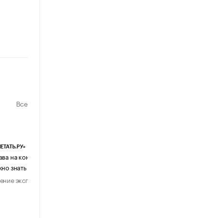
Все
ЕТАТЬ.РУ»
ЕВЧАТОВ И ПАРТНЕРЫ
ава на контент, созданный ИИ: что
Почему бизнес возвращается с
жно знать бизнесу
мессенджеров к электронной поч
ение эксперта
Мнение эксперта
28 июля 2026
1 августа 202