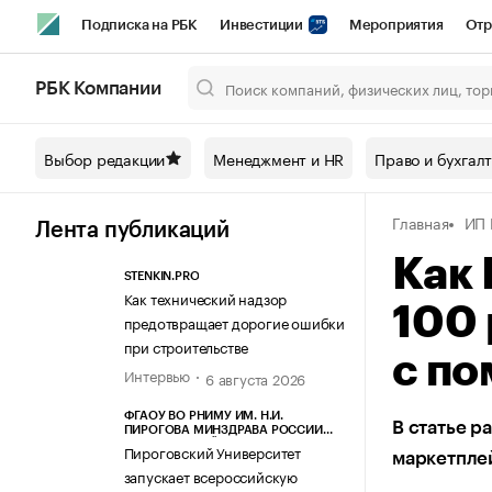
Подписка на РБК
Инвестиции
Мероприятия
Отр
Спорт
Школа управления РБК
РБК Образование
РБ
РБК Компании
Город
Стиль
Крипто
РБК Бизнес-среда
Дискусси
Выбор редакции
Менеджмент и HR
Право и бухгал
Спецпроекты СПб
Конференции СПб
Спецпроекты
Главная
ИП 
Технологии и медиа
Финансы
Рынок наличной валют
Лента публикаций
Как 
STENKIN.PRO
Как технический надзор
100 
предотвращает дорогие ошибки
при строительстве
с по
Интервью
6 августа 2026
ФГАОУ ВО РНИМУ ИМ. Н.И.
В статье р
ПИРОГОВА МИНЗДРАВА РОССИИ
(ПИРОГОВСКИЙ УНИВЕРСИТЕТ)
Пироговский Университет
маркетплей
запускает всероссийскую