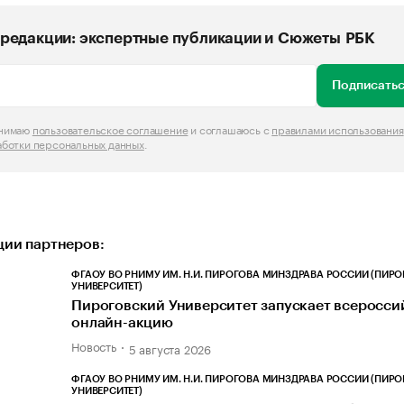
редакции: экспертные публикации и Сюжеты РБК
Подписатьс
инимаю
пользовательское соглашение
и соглашаюсь с
правилами использования
аботки персональных данных
.
ии партнеров:
ФГАОУ ВО РНИМУ ИМ. Н.И. ПИРОГОВА МИНЗДРАВА РОССИИ (ПИР
УНИВЕРСИТЕТ)
Пироговский Университет запускает всеросс
онлайн-акцию
Новость
5 августа 2026
ФГАОУ ВО РНИМУ ИМ. Н.И. ПИРОГОВА МИНЗДРАВА РОССИИ (ПИР
УНИВЕРСИТЕТ)