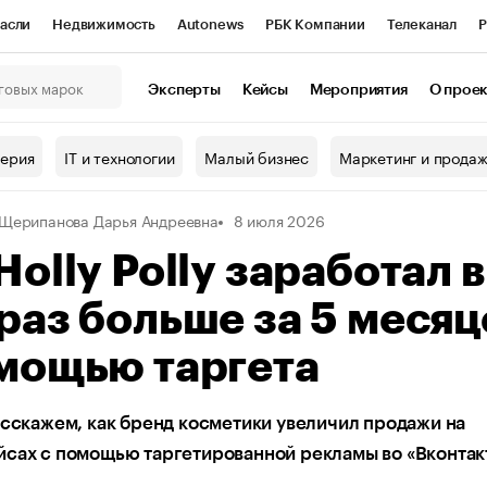
асли
Недвижимость
Autonews
РБК Компании
Телеканал
Р
К Курсы
РБК Life
Тренды
Визионеры
Национальные проекты
Эксперты
Кейсы
Мероприятия
О прое
онный клуб
Исследования
Кредитные рейтинги
Франшизы
Г
терия
IT и технологии
Малый бизнес
Маркетинг и прода
Проверка контрагентов
Политика
Экономика
Бизнес
Щерипанова Дарья Андреевна
8 июля 2026
ы
Holly Polly заработал в
раз больше за 5 месяц
мощью таргета
асскажем, как бренд косметики увеличил продажи на
сах с помощью таргетированной рекламы во «Вконтак