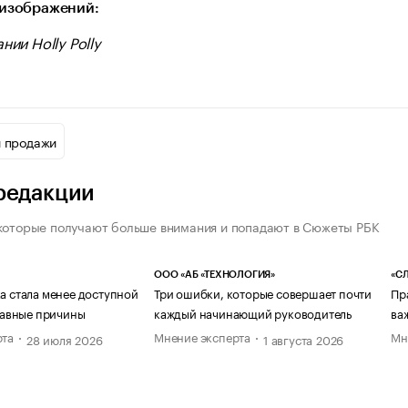
изображений:
нии Holly Polly
и продажи
редакции
которые получают больше внимания и попадают в Сюжеты РБК
ООО «АБ «ТЕХНОЛОГИЯ»
«СЛ
а стала менее доступной
Три ошибки, которые совершает почти
Пр
главные причины
каждый начинающий руководитель
ва
рта
Мнение эксперта
Мн
28 июля 2026
1 августа 2026