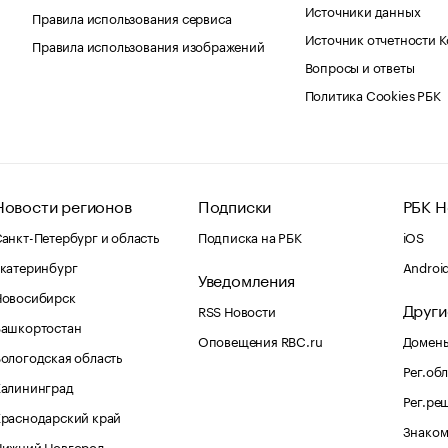
Источники данных
Правила использования сервиса
Источник отчетности 
Правила использования изображений
Вопросы и ответы
Политика Cookies РБК
Новости регионов
Подписки
РБК Н
анкт-Петербург и область
Подписка на РБК
iOS
катеринбург
Androi
Уведомления
Новосибирск
Други
RSS Новости
Башкортостан
Оповещения RBC.ru
Домены
ологодская область
Рег.об
Калининград
Рег.ре
раснодарский край
Знаком
Нижний Новгород