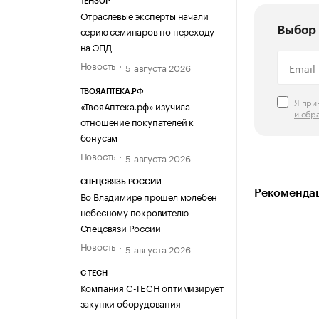
ТЕНЗОР
Отраслевые эксперты начали
серию семинаров по переходу
Выбор 
на ЭПД
Новость
5 августа 2026
ТВОЯАПТЕКА.РФ
Я пр
«ТвояАптека.рф» изучила
и обр
отношение покупателей к
бонусам
Новость
5 августа 2026
СПЕЦСВЯЗЬ РОССИИ
Рекомендац
Во Владимире прошел молебен
небесному покровителю
Спецсвязи России
Новость
5 августа 2026
C-TECH
Компания C-TECH оптимизирует
закупки оборудования