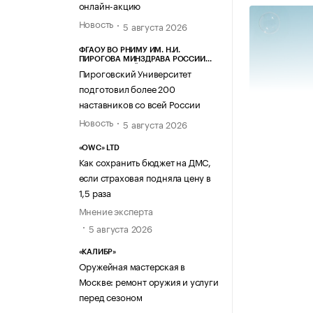
онлайн-акцию
Новость
5 августа 2026
ФГАОУ ВО РНИМУ ИМ. Н.И.
ПИРОГОВА МИНЗДРАВА РОССИИ
(ПИРОГОВСКИЙ УНИВЕРСИТЕТ)
Пироговский Университет
подготовил более 200
наставников со всей России
Новость
5 августа 2026
«OWC» LTD
Как сохранить бюджет на ДМС,
если страховая подняла цену в
1,5 раза
Мнение эксперта
5 августа 2026
«КАЛИБР»
Оружейная мастерская в
Москве: ремонт оружия и услуги
Источник изо
перед сезоном