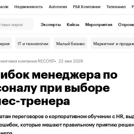
асли
Недвижимость
Autonews
РБК Компании
Телеканал
Р
К Курсы
РБК Life
Тренды
Визионеры
Национальные проекты
Эксперты
Кейсы
Мероприятия
О прое
онный клуб
Исследования
Кредитные рейтинги
Франшизы
Г
терия
IT и технологии
Малый бизнес
Маркетинг и прода
Проверка контрагентов
Политика
Экономика
Бизнес
нинговая компания RECONT
22 мая 2026
ы
шибок менеджера по
соналу при выборе
нес-тренера
атам переговоров о корпоративном обучении с HR, вы
 ошибок, которые мешают правильному приятию реше
енера