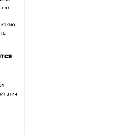
анее
т
 какие
ть,
ится
ся
импатия