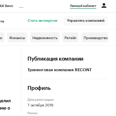
...
БК Вино
Личный кабинет
Стать экспертом
Управлять компанией
кте
азета
жи
Финансы
Недвижимость
Ретейл
Производство
Публикация компании
Тренинговая компания RECONT
Профиль
Дата регистрации
делил
7 октября 2019
нию о
Регион