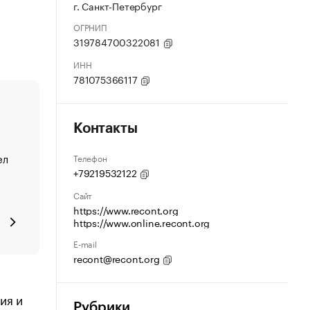
г. Санкт-Петербург
ОГРНИП
319784700322081
ИНН
781075366117
Контакты
ел
Телефон
+79219532122
Сайт
https://www.recont.org
https://www.online.recont.org
E-mail
recont@recont.org
ия и
Рубрики