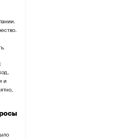
пании.
ество.
ь.
х
ход,
и и
ятно,
просы
было