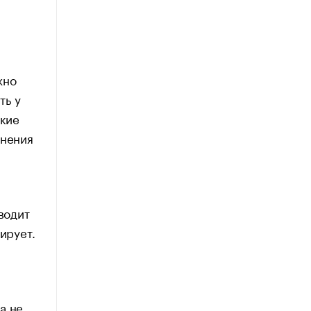
жно
ть у
акие
чнения
водит
ирует.
а не