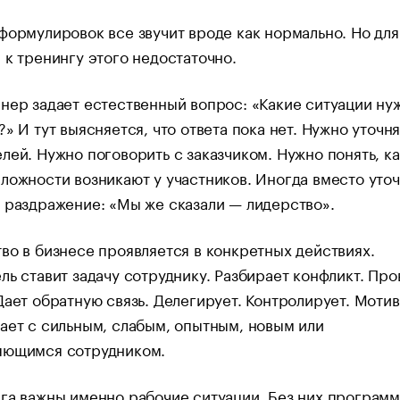
формулировок все звучит вроде как нормально. Но для
 к тренингу этого недостаточно.
нер задает естественный вопрос: «Какие ситуации ну
?» И тут выясняется, что ответа пока нет. Нужно уточня
лей. Нужно поговорить с заказчиком. Нужно понять, к
ложности возникают у участников. Иногда вместо уто
 раздражение: «Мы же сказали — лидерство».
во в бизнесе проявляется в конкретных действиях.
ль ставит задачу сотруднику. Разбирает конфликт. Про
Дает обратную связь. Делегирует. Контролирует. Мотив
ает с сильным, слабым, опытным, новым или
яющимся сотрудником.
га важны именно рабочие ситуации. Без них программ