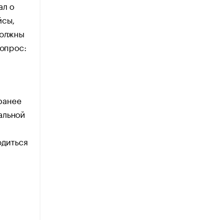
ал о
йсы,
должны
вопрос:
аранее
альной
одиться