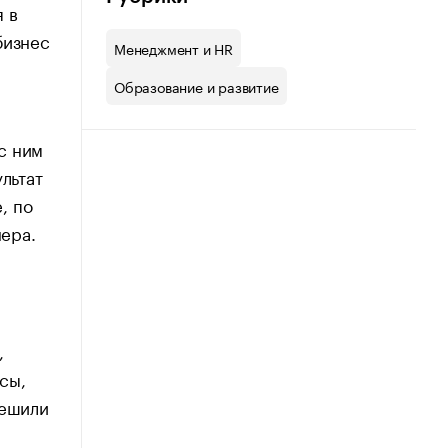
 в
бизнес
Менеджмент и HR
Образование и развитие
с ним
льтат
, по
ера.
,
сы,
решили