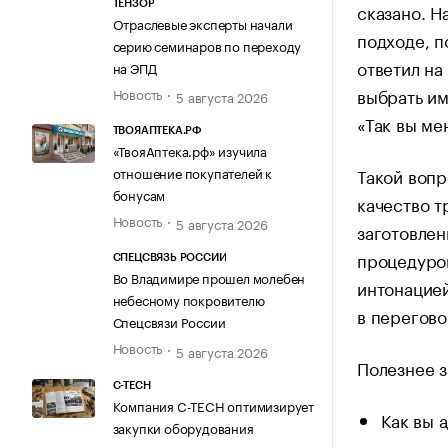
ТЕНЗОР
сказано. Н
Отраслевые эксперты начали
подходе, п
серию семинаров по переходу
ответил на
на ЭПД
выбрать им
Новость
5 августа 2026
«Так вы ме
ТВОЯАПТЕКА.РФ
«ТвояАптека.рф» изучила
Такой вопр
отношение покупателей к
бонусам
качество т
Новость
5 августа 2026
заготовлен
процедурой
СПЕЦСВЯЗЬ РОССИИ
Во Владимире прошел молебен
интонацией
небесному покровителю
в перегово
Спецсвязи России
Новость
5 августа 2026
Полезнее з
C-TECH
Компания C-TECH оптимизирует
Как вы 
закупки оборудования