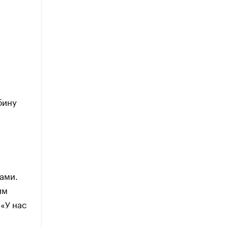
бину
ами.
им
«У нас