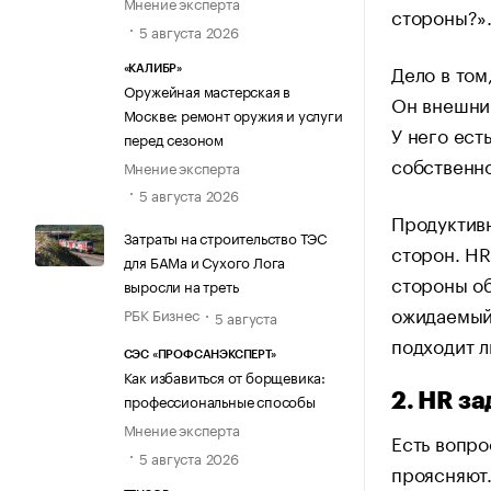
Мнение эксперта
стороны?»
5 августа 2026
Дело в том
«КАЛИБР»
Оружейная мастерская в
Он внешни
Москве: ремонт оружия и услуги
У него ест
перед сезоном
собственно
Мнение эксперта
5 августа 2026
Продуктив
Затраты на строительство ТЭС
сторон. HR
для БАМа и Сухого Лога
стороны об
выросли на треть
ожидаемый 
РБК Бизнес
5 августа
подходит л
СЭС «ПРОФСАНЭКСПЕРТ»
Как избавиться от борщевика:
2. HR з
профессиональные способы
Мнение эксперта
Есть вопро
5 августа 2026
проясняют.