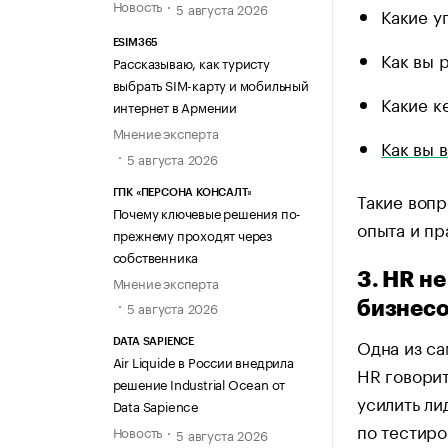
Новость
5 августа 2026
Какие у
ESIM365
Как вы 
Рассказываю, как туристу
выбрать SIM-карту и мобильный
Какие к
интернет в Армении
Мнение эксперта
Как вы 
5 августа 2026
ГПК «ПЕРСОНА КОНСАЛТ»
Такие вопр
Почему ключевые решения по-
опыта и пр
прежнему проходят через
собственника
3. HR не
Мнение эксперта
5 августа 2026
бизнес
Одна из с
DATA SAPIENCE
Air Liquide в России внедрила
HR говорит
решение Industrial Ocean от
усилить ли
Data Sapience
по тестиро
Новость
5 августа 2026