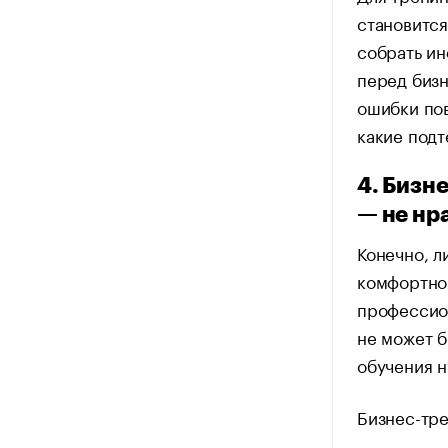
становится
собрать ин
перед бизн
ошибки пов
какие подт
4. Бизн
— не нр
Конечно, л
комфортно 
профессион
не может б
обучения 
Бизнес-тр