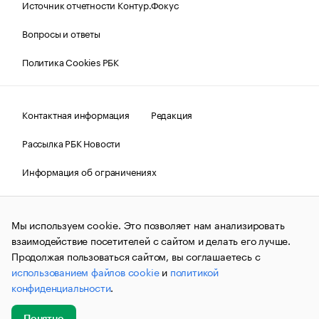
Источник отчетности Контур.Фокус
Вопросы и ответы
Политика Cookies РБК
Контактная информация
Редакция
Рассылка РБК Новости
Информация об ограничениях
Правовая информация
О соблюдении авторских прав
Мы используем cookie. Это позволяет нам анализировать
© АО «РОСБИЗНЕСКОНСАЛТИНГ»,
1995–2026.
Сообщения
и материалы информационного агентства «РБК»
взаимодействие посетителей с сайтом и делать его лучше.
(зарегистрировано Федеральной службой по надзору в сфере
Продолжая пользоваться сайтом, вы соглашаетесь с
связи, информационных технологий и массовых
использованием файлов cookie
и
политикой
коммуникаций (Роскомнадзор) 09.12.2015 за номером ИА
№ФС77-63848) сопровождаются пометкой «РБК». Отдельные
конфиденциальности
.
публикации могут содержать информацию,
не предназначенную для пользователей
до 18 лет.
companycardsfeedback@rbc.ru