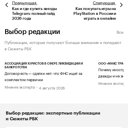
Предыдущая
Следующая
Как и где купить звезды
Как покупать игры на
Telegram: полный гайд
PlayStation в России и
2026 года
играть в онлайне
Выбор редакции
Все
Публикации, которые получают больше внимания и попадают
в Сюжеты РБК
АССОЦИАЦИЯ ЮРИСТОВ В СФЕРЕ ЛИКВИДАЦИИ И
ООО «МАКС ТРАСТ
БАНКРОТСТВА
Почему иностран
Договор есть — сделки нет: что ФНС ищет за
дважды и не знае
комплектом первички
Мнение эксперт
Мнение эксперта
4 августа 2026
Выбор редакции: экспертные публикации
и Сюжеты РБК