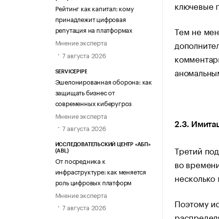
ключевые 
Рейтинг как капитал: кому
принадлежит цифровая
Тем не мен
репутация на платформах
Мнение эксперта
дополнител
7 августа 2026
комментари
аномальны
SERVICEPIPE
Эшелонированная оборона: как
защищать бизнес от
современных киберугроз
Мнение эксперта
2.3. Имита
7 августа 2026
ИССЛЕДОВАТЕЛЬСКИЙ ЦЕНТР «АБП»
Третий под
(ABL)
От посредника к
во времени
инфраструктуре: как меняется
несколько 
роль цифровых платформ
Мнение эксперта
Поэтому ис
7 августа 2026
распределя