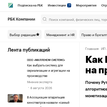
Подписка на РБК
Инвестиции
Мероприятия
Отр
Спорт
Школа управления РБК
РБК Образование
РБ
РБК Компании
Город
Стиль
Крипто
РБК Бизнес-среда
Дискусси
Выбор редакции
Менеджмент и HR
Право и бухгал
Спецпроекты СПб
Конференции СПб
Спецпроекты
Главная
ИП 
Технологии и медиа
Финансы
Рынок наличной валют
Лента публикаций
Как 
ООО «МАЛЛЕНОМ СИСТЕМС»
Как выбрать систему для
на п
сериализации и агрегации на
производстве
Мнение эксперта
Почему Рут
8 августа 2026
алгоритмов
монетизац
В Ассоциации владельцев
кинотеатров назвали «самый