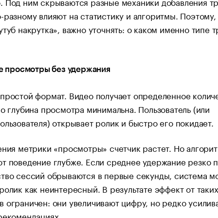
. Под ним скрываются разные механики добавления тр
-разному влияют на статистику и алгоритмы. Поэтому,
утуб накрутка», важно уточнять: о каком именно типе 
ые просмотры без удержания
простой формат. Видео получает определенное колич
но глубина просмотра минимальна. Пользователь (или
ользователя) открывает ролик и быстро его покидает.
ения метрики «просмотры» счетчик растет. Но алгори
т поведение глубже. Если среднее удержание резко п
тво сессий обрываются в первые секунды, система м
ролик как неинтересный. В результате эффект от таки
 ограничен: они увеличивают цифру, но редко усилив
рекомендациях.