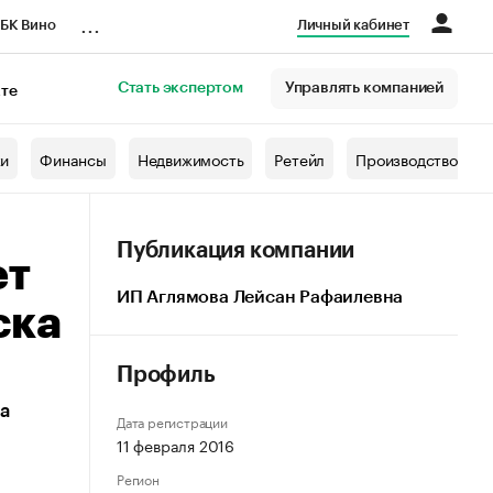
...
БК Вино
Личный кабинет
Стать экспертом
Управлять компанией
кте
азета
жи
Финансы
Недвижимость
Ретейл
Производство
Публикация компании
ет
ИП Аглямова Лейсан Рафаилевна
ска
Профиль
а
Дата регистрации
11 февраля 2016
Регион