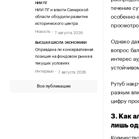
НИИ ПГ
течение су
НИИ ПГ и власти Самарской
особенно е
области обсудили развитие
исторического центра
просмотро
Новость
7 августа 2026
Однако да
ВЫСШАЯ ШКОЛА ЭКОНОМИКИ
вопрос бал
Оправдана ли консервативная
позиция на фондовом рынке в
интерес ау
текущих условиях
устойчивом
Интервью
7 августа 2026
Рутуб накр
Все публикации
разным вл
цифру прос
3. Как 
лишь од
Количество