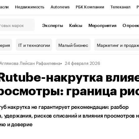
асли
Недвижимость
Autonews
РБК Компании
Телеканал
Р
К Курсы
РБК Life
Тренды
Визионеры
Национальные проекты
Эксперты
Кейсы
Мероприятия
О прое
онный клуб
Исследования
Кредитные рейтинги
Франшизы
Г
терия
IT и технологии
Малый бизнес
Маркетинг и прода
Проверка контрагентов
Политика
Экономика
Бизнес
Аглямова Лейсан Рафаилевна
24 февраля 2026
ы
Rutube-накрутка влия
росмотры: граница ри
уб накрутка не гарантирует рекомендации: разбор
, удержания, рисков списаний и влияния просмотров н
ию и доверие