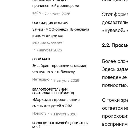
причиненный дропперами
Кейс
Этот форма
7 августа 2026
доказатель
ООО «МЕДИА-ДОКТОР»
«нулевой» 
Зачем FMCG-бренду ТВ-реклама
в эпоху диджитал
Мнение эксперта
2.2. Просм
7 августа 2026
Более слож
СВОЙ БАНК
Эквайринг простыми словами:
Здесь зада
что нужно знать бизнесу
поведение 
Интервью
7 августа 2026
полностью
БЛАГОТВОРИТЕЛЬНЫЙ
ОБРАЗОВАТЕЛЬНЫЙ ФОНД
«МАРХАМАТ»
С точки зр
«Мархамат» провел летние
смены для детей с ОВЗ
остается н
Новость
7 августа 2026
происходит
восприним
ИССЛЕДОВАТЕЛЬСКИЙ ЦЕНТР «АБП»
(ABL)