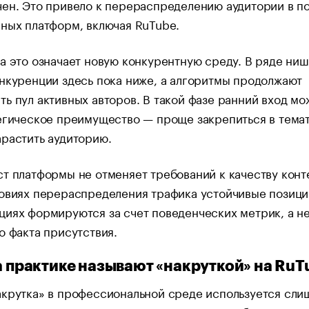
ен. Это привело к перераспределению аудитории в по
ных платформ, включая RuTube.
а это означает новую конкурентную среду. В ряде ниш
нкуренции здесь пока ниже, а алгоритмы продолжают
ь пул активных авторов. В такой фазе ранний вход мо
егическое преимущество — проще закрепиться в тема
растить аудиторию.
т платформы не отменяет требований к качеству конт
овиях перераспределения трафика устойчивые позици
иях формируются за счет поведенческих метрик, а не
о факта присутствия.
на практике называют «накруткой» на RuT
акрутка» в профессиональной среде используется сли