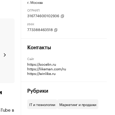
г. Москва
ОГРНИП
316774600102936
ИНН
773388463518
Контакты
Сайт
https://socelin.ru
https://likeman.com/ru
https://winlike.ru
Рубрики
и
IT и технологии
Маркетинг и продажи
uTube в