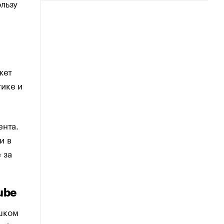
льзу
жет
тике и
ента.
и в
 за
ube
шком