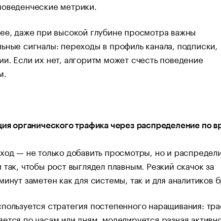
поведенческие метрики.
ее, даже при высокой глубине просмотра важны
ьные сигналы: переходы в профиль канала, подписки,
и. Если их нет, алгоритм может счесть поведение
м.
ция органического трафика через распределение по 
ход — не только добавить просмотры, но и распредели
 так, чтобы рост выглядел плавным. Резкий скачок за
минут заметен как для системы, так и для аналитиков 
пользуется стратегия постепенного наращивания: тр
ется по часам или дням, моделируется разная активно