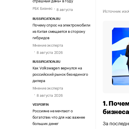
страшный день» в году
РБК Бизнес
8 августа
Источник из
RUSSIFICATION.RU
Почему спрос на электромобили
из Китая смещается в сторону
гибридов
Мнение эксперта
8 августа 2026
RUSSIFICATION.RU
Как Volkswagen вернулся на
российский рынок без единого
дилера
Мнение эксперта
8 августа 2026
1. Поче
VESPERFIN
Россияне не мечтают о
бизнес
богатстве: что для нас важнее
За последн
больших денег