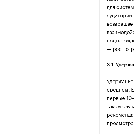
для систе
аудитории 
возвращает
взаимодейс
подтвержда
— рост ог
3.1. Удерж
Удержание 
среднем. Е
первые 10–
таком случ
рекомендац
просмотра