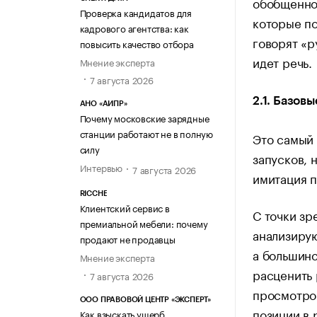
обобщенно
Проверка кандидатов для
которые по
кадрового агентства: как
говорят «р
повысить качество отбора
идет речь.
Мнение эксперта
7 августа 2026
2.1. Базов
АНО «АИПР»
Почему московские зарядные
станции работают не в полную
Это самый 
силу
запусков, 
Интервью
7 августа 2026
имитация п
RICCHE
Клиентский сервис в
С точки зр
премиальной мебели: почему
анализирую
продают не продавцы
а большинс
Мнение эксперта
расценить 
7 августа 2026
просмотров
ООО ПРАВОВОЙ ЦЕНТР «ЭКСПЕРТ»
позиции в 
Как взыскать ущерб,