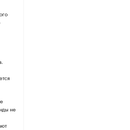
ого
о
а.
ется
ие
унды не
ают