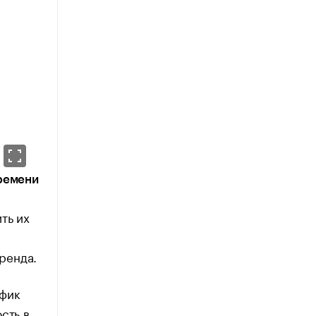
времени
ть их
бренда.
афик
сть в