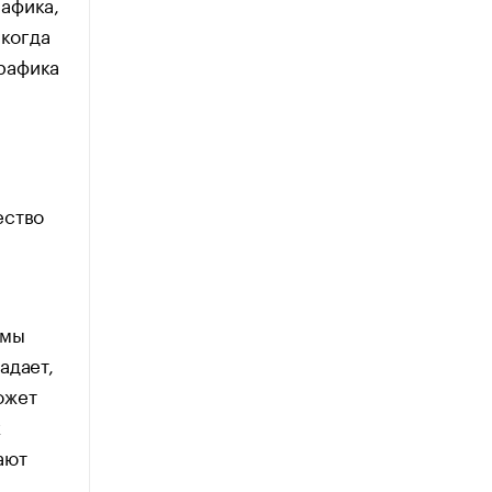
афика,
 когда
трафика
ество
тмы
адает,
ожет
х
ают