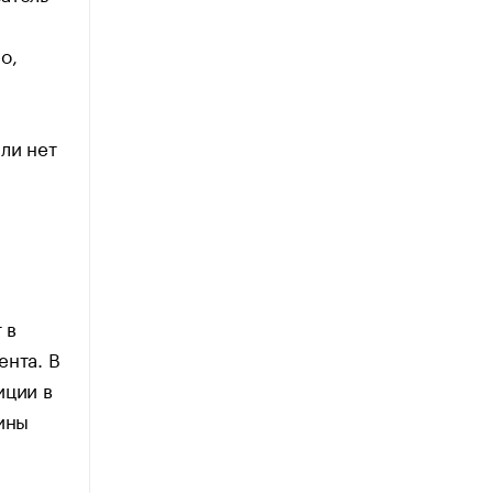
о,
ли нет
 в
ента. В
иции в
ины