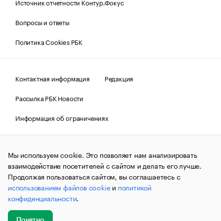
Источник отчетности Контур.Фокус
Вопросы и ответы
Политика Cookies РБК
Контактная информация
Редакция
Рассылка РБК Новости
Информация об ограничениях
Правовая информация
О соблюдении авторских прав
Мы используем cookie. Это позволяет нам анализировать
© АО «РОСБИЗНЕСКОНСАЛТИНГ»,
1995–2026.
Сообщения
и материалы информационного агентства «РБК»
взаимодействие посетителей с сайтом и делать его лучше.
(зарегистрировано Федеральной службой по надзору в сфере
Продолжая пользоваться сайтом, вы соглашаетесь с
связи, информационных технологий и массовых
использованием файлов cookie
и
политикой
коммуникаций (Роскомнадзор) 09.12.2015 за номером ИА
№ФС77-63848) сопровождаются пометкой «РБК». Отдельные
конфиденциальности
.
публикации могут содержать информацию,
не предназначенную для пользователей
до 18 лет.
companycardsfeedback@rbc.ru
Понятно