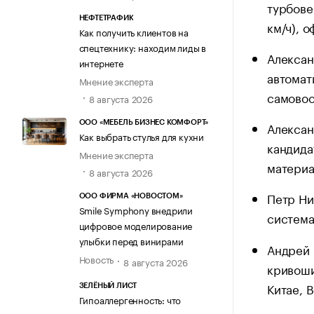
турбове
НЕФТЕТРАФИК
км/ч), 
Как получить клиентов на
спецтехнику: находим лиды в
Алексан
интернете
автомат
Мнение эксперта
самовос
8 августа 2026
ООО «МЕБЕЛЬ БИЗНЕС КОМФОРТ»
Алексан
Как выбрать стулья для кухни
кандида
Мнение эксперта
материа
8 августа 2026
Петр Ни
ООО ФИРМА «НОВОСТОМ»
Smile Symphony внедрили
система
цифровое моделирование
улыбки перед винирами
Андрей 
Новость
8 августа 2026
кривоши
Китае, 
ЗЕЛЁНЫЙ ЛИСТ
Гипоаллергенность: что