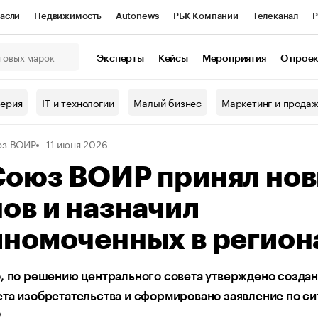
асли
Недвижимость
Autonews
РБК Компании
Телеканал
Р
К Курсы
РБК Life
Тренды
Визионеры
Национальные проекты
Эксперты
Кейсы
Мероприятия
О прое
онный клуб
Исследования
Кредитные рейтинги
Франшизы
Г
терия
IT и технологии
Малый бизнес
Маркетинг и прода
Проверка контрагентов
Политика
Экономика
Бизнес
юз ВОИР
11 июня 2026
ы
Союз ВОИР принял но
ов и назначил
лномоченных в регион
, по решению центрального совета утверждено созда
та изобретательства и сформировано заявление по си
Р