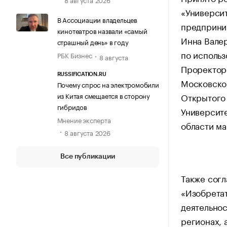
«Университ
В Ассоциации владельцев
предприним
кинотеатров назвали «самый
Инна Валер
страшный день» в году
по использ
РБК Бизнес
8 августа
Проректор
RUSSIFICATION.RU
Московског
Почему спрос на электромобили
из Китая смещается в сторону
Открытого 
гибридов
Университе
Мнение эксперта
области м
8 августа 2026
Все публикации
Также сог
«Изобретат
деятельнос
регионах, 