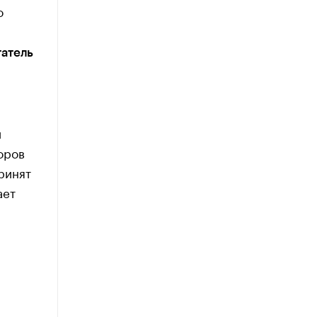
о
татель
и
оров
ринят
ает