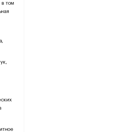
 в том
ьная
а,
ук,
еских
в
итное