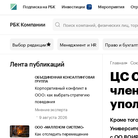
Подписка на РБК
Инвестиции
Мероприятия
Отр
Спорт
Школа управления РБК
РБК Образование
РБ
РБК Компании
Город
Стиль
Крипто
РБК Бизнес-среда
Дискусси
Выбор редакции
Менеджмент и HR
Право и бухгал
Спецпроекты СПб
Конференции СПб
Спецпроекты
Главная
Со
Технологии и медиа
Финансы
Рынок наличной валют
Лента публикаций
ЦС 
ОБЪЕДИНЕННАЯ КОНСАЛТИНГОВАЯ
ГРУППА
Корпоративный конфликт в
член
ООО: как выбрать стратегию
поведения
упо
Мнение эксперта
9 августа 2026
Кроме того
ООО «МАЛЛЕНОМ СИСТЕМС»
Университе
Как отследить перемещение
с ОО ВОИ