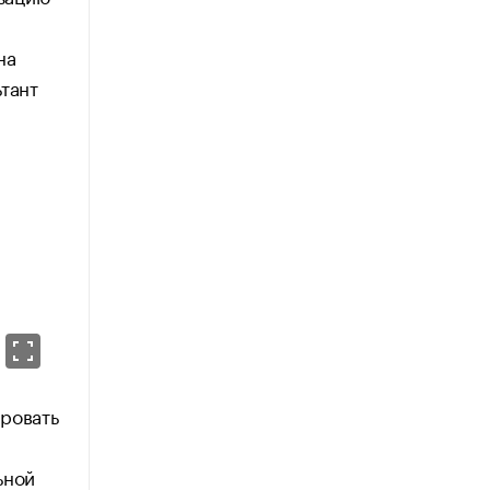
на
тант
ровать
ьной