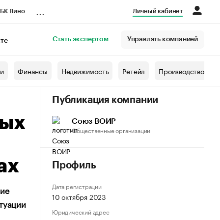
...
БК Вино
Личный кабинет
Стать экспертом
Управлять компанией
кте
азета
жи
Финансы
Недвижимость
Ретейл
Производство
Публикация компании
вых
Союз ВОИР
Общественные организации
ах
Профиль
Дата регистрации
ние
10 октября 2023
туации
Юридический адрес