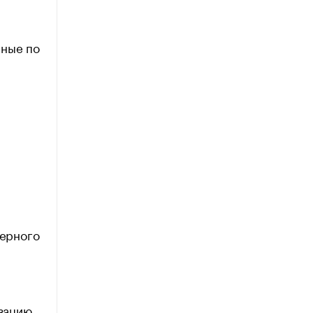
нные по
верного
зацию