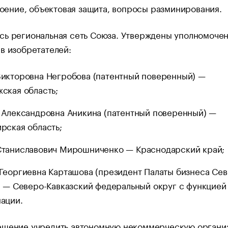
оение, объектовая защита, вопросы разминирования.
сь региональная сеть Союза. Утверждены уполномоче
в изобретателей:
икторовна Негробова (патентный поверенный) —
ская область;
 Александровна Аникина (патентный поверенный) —
рская область;
таниславович Мирошниченко — Краснодарский край;
Георгиевна Карташова (президент Палаты бизнеса Се
) — Северо-Кавказский федеральный округ с функцией
ации.
ешение учредить автономную некоммерческую органи