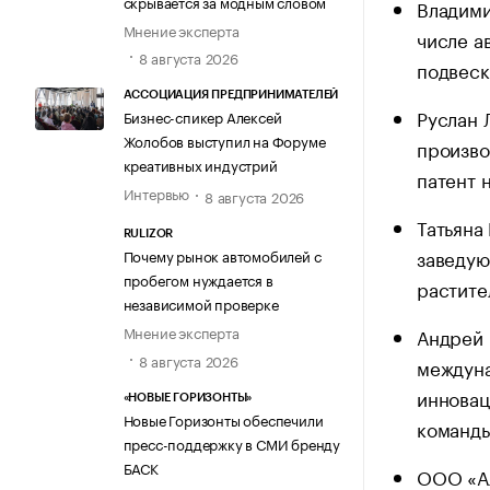
скрывается за модным словом
Владими
Мнение эксперта
числе а
8 августа 2026
подвеск
АССОЦИАЦИЯ ПРЕДПРИНИМАТЕЛЕЙ
Руслан 
Бизнес-спикер Алексей
Жолобов выступил на Форуме
произво
креативных индустрий
патент 
Интервью
8 августа 2026
Татьяна
RULIZOR
заведую
Почему рынок автомобилей с
пробегом нуждается в
растите
независимой проверке
Мнение эксперта
Андрей 
8 августа 2026
междуна
инновац
«НОВЫЕ ГОРИЗОНТЫ»
Новые Горизонты обеспечили
команды
пресс-поддержку в СМИ бренду
БАСК
ООО «Ал