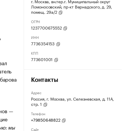
г. Москва, вн.тер.г. Муниципальный округ
Ломоносовский, пр-кт Вернадского, д. 29,
помещ. 29а/2
ОГРН
1237700675552
о
ИНН
7736354153
КПП
773601001
вал
атель
убарова
Контакты
Адрес
Россия, г. Москва, ул. Селезневская, д. 11А,
стр. 1
нов —
Телефон
щие
+79850648822
ню: мы
Сайт