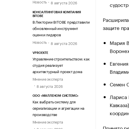
Новость
8 августа 2026
судостр
КОНСАЛТИНГОВАЯ КОМПАНИЯ
BITOBE
Расширила
В Лектории BITOBE представили
защите пра
обновленный инструмент
оценки лидеров
Мария В
Новость
8 августа 2026
Воронеж
VPROEKTE
Управление строительством: как
Евгения
студия реализует
Владими
архитектурный проект дома
Мнение эксперта
Семен С
8 августа 2026
Лариса 
ООО «МАЛЛЕНОМ СИСТЕМС»
Как выбрать систему для
Кавказа
сериализации и агрегации на
координ
производстве
Мнение эксперта
Принято р
8 августа 2026