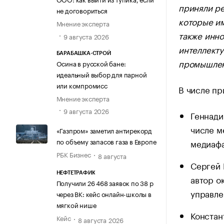
приняли ре
не договориться
которые им
Мнение эксперта
также инно
9 августа 2026
интеллекту
БАРАБАШКА-СТРОЙ
промышлен
Осина в русской бане:
идеальный выбор для парной
или компромисс
В числе пр
Мнение эксперта
9 августа 2026
Геннади
числе м
«Газпром» заметил антирекорд
по объему запасов газа в Европе
медиафа
РБК Бизнес
8 августа
Сергей 
НЕФТЕТРАФИК
автор о
Получили 26 468 заявок по 38 р
управле
через ВК: кейс онлайн-школы в
мягкой нише
Констан
Кейс
8 августа 2026