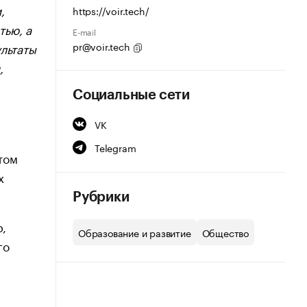
,
https://voir.tech/
тью, а
E-mail
pr@voir.tech
льтаты
,
Социальные сети
VK
Telegram
том
х
Рубрики
р,
Образование и развитие
Общество
го