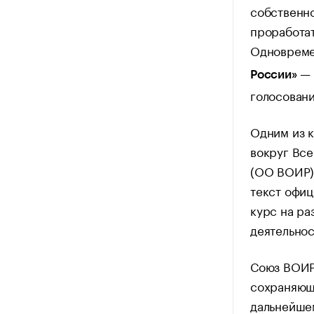
собственн
проработат
Одноврем
— 
России»
голосовани
Одним из к
вокруг Вс
(ОО ВОИР)
текст офиц
курс на ра
деятельнос
Союз ВОИР
сохраняющ
дальнейше