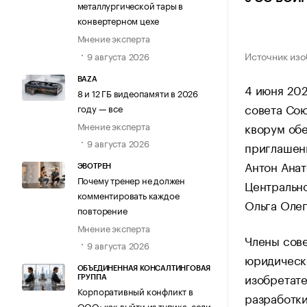
металлургической тары в
конвертерном цехе
Мнение эксперта
Источник из
9 августа 2026
BAZA
4 июня 202
8 и 12 ГБ видеопамяти в 2026
совета Сою
году — все
Мнение эксперта
кворум обе
9 августа 2026
приглашенн
Антон Анат
ЭВОТРЕН
Почему тренер не должен
Центрально
комментировать каждое
Ольга Олег
повторение
Мнение эксперта
Члены сове
9 августа 2026
юридическ
ОБЪЕДИНЕННАЯ КОНСАЛТИНГОВАЯ
изобретат
ГРУППА
Корпоративный конфликт в
разработк
ООО: как выйти из тупика, если