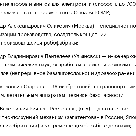
нтиляторов и винтов для электротяги (скорость до 70
оформляет патент совместно с Союзом ВОИР;
др Александрович Оликевич (Москва)— специалист по
изации производства, создатель концепции
производящейся робофабрики;
др Владимирович Пантелеев (Ульяновск) — инженер-х
т политических наук, разработки в области композитн
лов (непрерывное базальтоволокно) и здравоохранени
колаевич Старков — 36 изобретений по транспортным
м, летательным аппаратам, технике безопасности;
Валерьевич Риянов (Ростов-на-Дону) — два патента:
пно-ползунный механизм (запатентован в России, Япо
Великобритании) и устройство для борьбы с дронами;