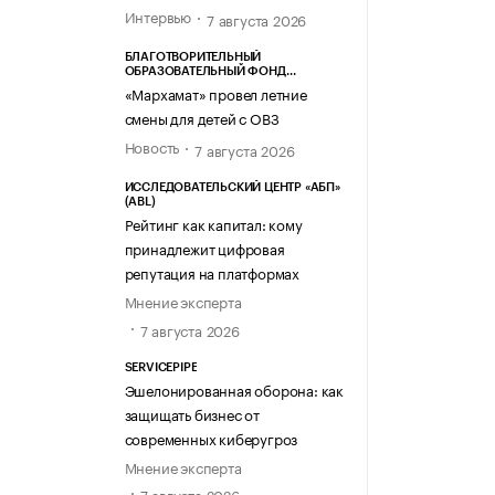
Интервью
7 августа 2026
БЛАГОТВОРИТЕЛЬНЫЙ
ОБРАЗОВАТЕЛЬНЫЙ ФОНД
«МАРХАМАТ»
«Мархамат» провел летние
смены для детей с ОВЗ
Новость
7 августа 2026
ИССЛЕДОВАТЕЛЬСКИЙ ЦЕНТР «АБП»
(ABL)
Рейтинг как капитал: кому
принадлежит цифровая
репутация на платформах
Мнение эксперта
7 августа 2026
SERVICEPIPE
Эшелонированная оборона: как
защищать бизнес от
современных киберугроз
Мнение эксперта
7 августа 2026