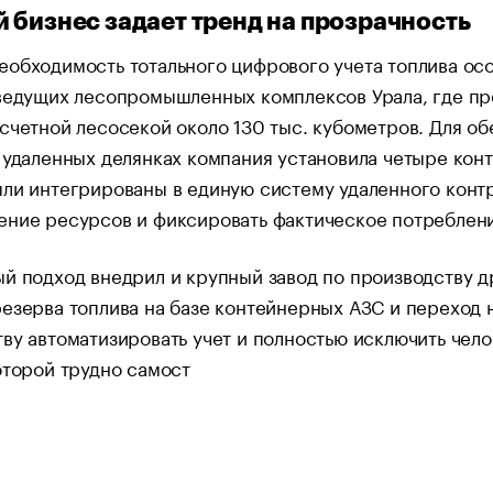
 бизнес задает тренд на прозрачность
обходимость тотального цифрового учета топлива осо
ведущих лесопромышленных комплексов Урала, где пре
счетной лесосекой около 130 тыс. кубометров. Для о
 удаленных делянках компания установила четыре кон
ли интегрированы в единую систему удаленного контр
ние ресурсов и фиксировать фактическое потребление
й подход внедрил и крупный завод по производству д
езерва топлива на базе контейнерных АЗС и переход н
ву автоматизировать учет и полностью исключить чел
оторой трудно самост