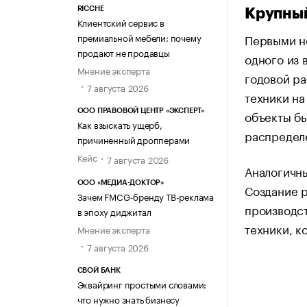
RICCHE
Крупный
Клиентский сервис в
премиальной мебели: почему
Первыми не
продают не продавцы
одного из 
Мнение эксперта
годовой ра
7 августа 2026
техники на
объекты бы
ООО ПРАВОВОЙ ЦЕНТР «ЭКСПЕРТ»
Как взыскать ущерб,
распределе
причиненный дропперами
Кейс
7 августа 2026
Аналогичны
ООО «МЕДИА-ДОКТОР»
Создание р
Зачем FMCG-бренду ТВ-реклама
производст
в эпоху диджитал
техники, к
Мнение эксперта
7 августа 2026
СВОЙ БАНК
Эквайринг простыми словами:
что нужно знать бизнесу