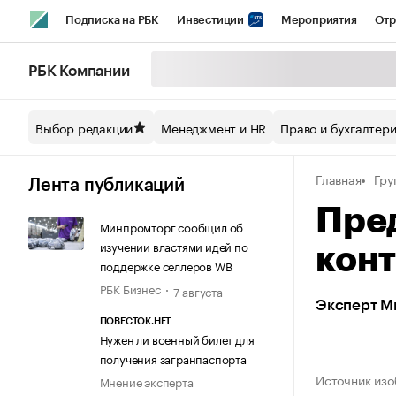
Подписка на РБК
Инвестиции
Мероприятия
Отр
Спорт
Школа управления РБК
РБК Образование
РБ
РБК Компании
Стиль
Крипто
РБК Бизнес-среда
Дискуссионный кл
Выбор редакции
Менеджмент и HR
Право и бухгалтер
Спецпроекты СПб
Конференции СПб
Спецпроекты
Главная
Гру
Технологии и медиа
Финансы
Рынок наличной валют
Лента публикаций
Пре
Минпромторг сообщил об
изучении властями идей по
конт
поддержке селлеров WB
РБК Бизнес
7 августа
Эксперт Ми
ПОВЕСТОК.НЕТ
Нужен ли военный билет для
получения загранпаспорта
Источник изо
Мнение эксперта