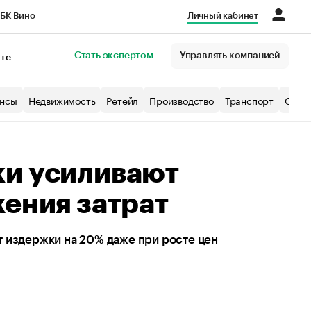
БК Вино
Личный кабинет
Город
Стать экспертом
Управлять компанией
кте
нсы
Недвижимость
Ретейл
Производство
Транспорт
Образ
ки усиливают
жения затрат
 издержки на 20% даже при росте цен