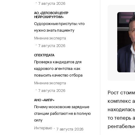
7 августа 2026
АО «ДЕЛОВОЙ ЦЕНТР
НЕЙРОХИРУРГИИ»
Судорожные приступы: что
нужно знать пациенту
Мнение эксперта
7 августа 2026
СПЕКТРДАТА
Проверка кандидатов для
кадрового агентства: как
повысить качество отбора
Мнение эксперта
7 августа 2026
Рост стои
комплекс а
АНО «АИПР»
Почему московские зарядные
находилась
станции работают не в полную
то теперь 
силу
рентабельн
Интервью
7 августа 2026