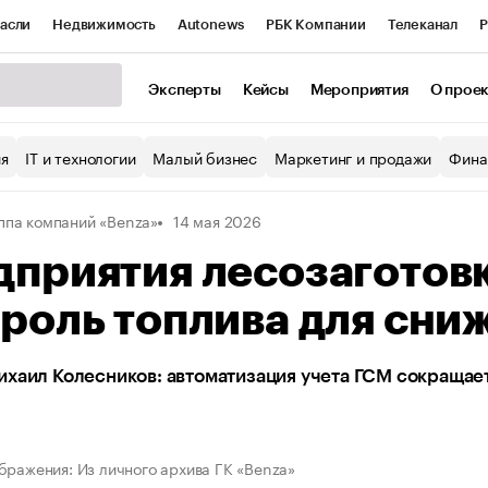
асли
Недвижимость
Autonews
РБК Компании
Телеканал
Р
К Курсы
РБК Life
Тренды
Визионеры
Национальные проекты
Эксперты
Кейсы
Мероприятия
О прое
уб
Исследования
Кредитные рейтинги
Франшизы
Газета
ия
IT и технологии
Малый бизнес
Маркетинг и продажи
Фина
Проверка контрагентов
Политика
Экономика
Бизнес
ппа компаний «Benza»
14 мая 2026
ы
дприятия лесозаготов
роль топлива для сни
хаил Колесников: автоматизация учета ГСМ сокращает
бражения: Из личного архива ГК «Benza»