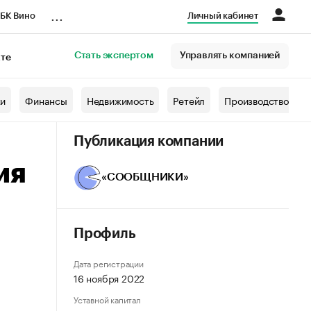
...
БК Вино
Личный кабинет
Стать экспертом
Управлять компанией
кте
азета
жи
Финансы
Недвижимость
Ретейл
Производство
Публикация компании
ия
«СООБЩНИКИ»
Профиль
Дата регистрации
16 ноября 2022
Уставной капитал