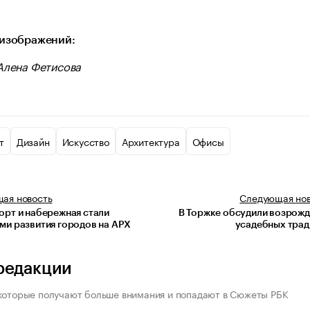
изображений:
Алена Фетисова
т
Дизайн
Искусство
Архитектура
Офисы
щая
новость
Следующая
но
орт и набережная стали
В Торжке обсудили возрож
ми развития городов на АРХ
усадебных тра
редакции
которые получают больше внимания и попадают в Сюжеты РБК