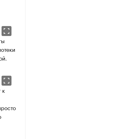
ты
иотеки
ой.
 к
просто
о