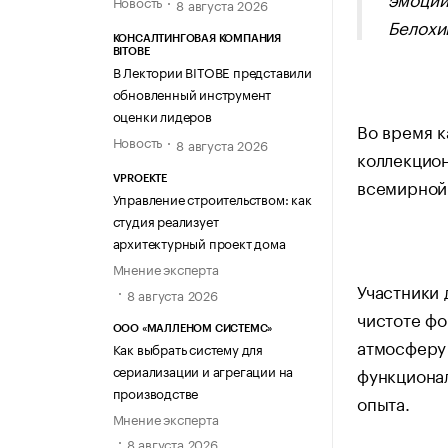
Новость
8 августа 2026
Белохи
КОНСАЛТИНГОВАЯ КОМПАНИЯ
BITOBE
В Лектории BITOBE представили
обновленный инструмент
оценки лидеров
Во время к
Новость
8 августа 2026
коллекцион
всемирной
VPROEKTE
Управление строительством: как
студия реализует
архитектурный проект дома
Мнение эксперта
Участники 
8 августа 2026
чистоте фо
ООО «МАЛЛЕНОМ СИСТЕМС»
атмосферу
Как выбрать систему для
сериализации и агрегации на
функционал
производстве
опыта.
Мнение эксперта
8 августа 2026