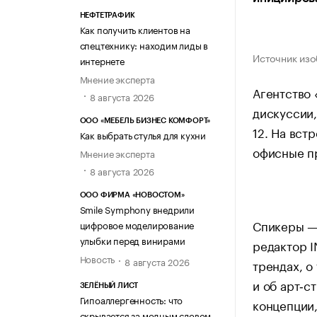
НЕФТЕТРАФИК
Как получить клиентов на
спецтехнику: находим лиды в
Источник изо
интернете
Мнение эксперта
Агентство
8 августа 2026
дискуссии,
ООО «МЕБЕЛЬ БИЗНЕС КОМФОРТ»
12. На вст
Как выбрать стулья для кухни
офисные пр
Мнение эксперта
8 августа 2026
ООО ФИРМА «НОВОСТОМ»
Smile Symphony внедрили
Спикеры —
цифровое моделирование
улыбки перед винирами
редактор 
Новость
8 августа 2026
трендах, о
и об арт‑с
ЗЕЛЁНЫЙ ЛИСТ
Гипоаллергенность: что
концепции
скрывается за модным словом