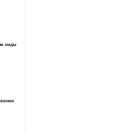
им лиды
ование