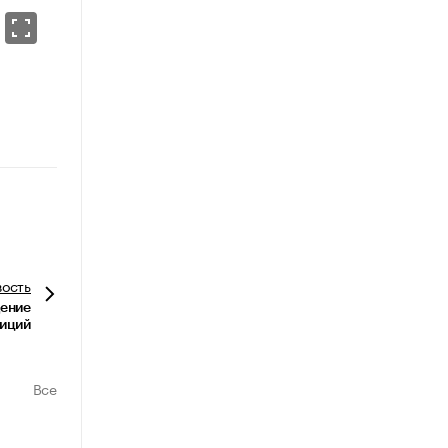
вость
дение
диций
Все