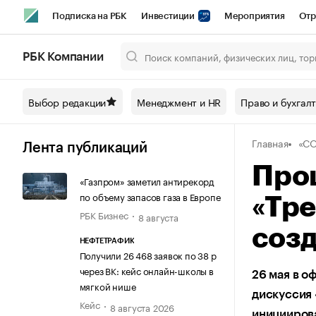
Подписка на РБК
Инвестиции
Мероприятия
Отр
Спорт
Школа управления РБК
РБК Образование
РБ
РБК Компании
Город
Стиль
Крипто
РБК Бизнес-среда
Дискусси
Выбор редакции
Менеджмент и HR
Право и бухгал
Спецпроекты СПб
Конференции СПб
Спецпроекты
Главная
«С
Технологии и медиа
Финансы
Рынок наличной валют
Лента публикаций
Про
«Газпром» заметил антирекорд
по объему запасов газа в Европе
«Тре
РБК Бизнес
8 августа
соз
НЕФТЕТРАФИК
Получили 26 468 заявок по 38 р
через ВК: кейс онлайн-школы в
26 мая в о
мягкой нише
дискуссия 
Кейс
8 августа 2026
иницииров