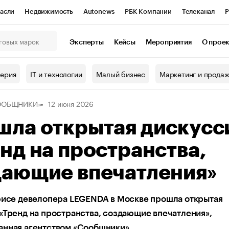
асли
Недвижимость
Autonews
РБК Компании
Телеканал
Р
К Курсы
РБК Life
Тренды
Визионеры
Национальные проекты
Эксперты
Кейсы
Мероприятия
О прое
онный клуб
Исследования
Кредитные рейтинги
Франшизы
Г
терия
IT и технологии
Малый бизнес
Маркетинг и прода
Проверка контрагентов
Политика
Экономика
Бизнес
ООБЩНИКИ»
12 июня 2026
ы
шла открытая дискусс
нд на пространства,
дающие впечатления»
фисе девелопера LEGENDA в Москве прошла открытая
«Тренд на пространства, создающие впечатления»,
анная агентством «Сообщники»