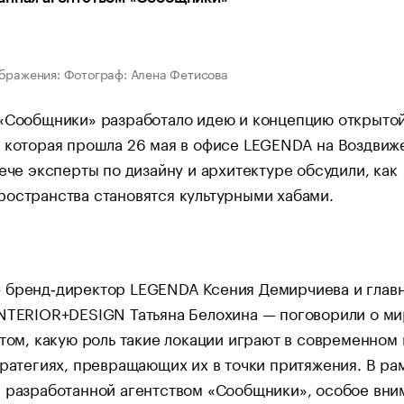
бражения: Фотограф: Алена Фетисова
 «Сообщники» разработало идею и концепцию открыто
 которая прошла 26 мая в офисе LEGENDA на Воздвиж
рече эксперты по дизайну и архитектуре обсудили, как
остранства становятся культурными хабами.
 бренд‑директор LEGENDA Ксения Демирчиева и глав
INTERIOR+DESIGN Татьяна Белохина — поговорили о м
 том, какую роль такие локации играют в современном
тратегиях, превращающих их в точки притяжения. В ра
, разработанной агентством «Сообщники», особое вни