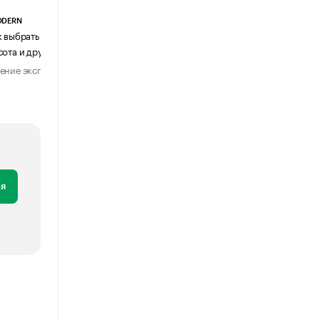
ODERN
АГЕНТСТВО АВИА ЦЕНТР
к выбрать журнальный столик:
Почему шенген перестал быть
сота и другие ключевые параметры
формальностью
ение эксперта
Мнение эксперта
29 июля 2026
31 июля 2026
я