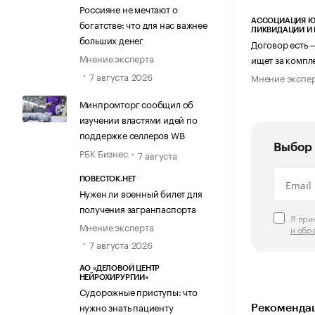
Россияне не мечтают о
АССОЦИАЦИЯ Ю
богатстве: что для нас важнее
ЛИКВИДАЦИИ И
больших денег
Договор есть 
Мнение эксперта
ищет за компл
7 августа 2026
Мнение экспе
Минпромторг сообщил об
изучении властями идей по
поддержке селлеров WB
Выбор 
РБК Бизнес
7 августа
ПОВЕСТОК.НЕТ
Нужен ли военный билет для
получения загранпаспорта
Я пр
Мнение эксперта
и обр
7 августа 2026
АО «ДЕЛОВОЙ ЦЕНТР
НЕЙРОХИРУРГИИ»
Судорожные приступы: что
нужно знать пациенту
Рекомендац