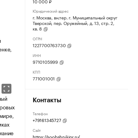
10 000 ₽
Юридический адрес
г. Москва, вн.тер. г. Муниципальный округ
Тверской, пер. Оружейный, д. 13, стр. 2,
кв. 8
ОГРН
й
1227700763730
енке,
ИНН
9710105999
КПП
771001001
ный
Контакты
ировых
Телефон
 мире,
+79161345727
мках
Сайт
мание
https://soobshnikipr.ru/