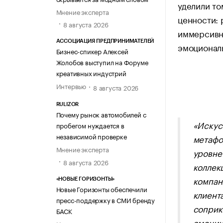
уделили то
Мнение эксперта
ценности: 
8 августа 2026
иммерсивн
АССОЦИАЦИЯ ПРЕДПРИНИМАТЕЛЕЙ
эмоциональ
Бизнес-спикер Алексей
Жолобов выступил на Форуме
креативных индустрий
Интервью
8 августа 2026
RULIZOR
Почему рынок автомобилей с
«Искус
пробегом нуждается в
независимой проверке
метафо
Мнение эксперта
уровне
8 августа 2026
коллек
компан
«НОВЫЕ ГОРИЗОНТЫ»
Новые Горизонты обеспечили
клиент
пресс-поддержку в СМИ бренду
соприк
БАСК
эмоции