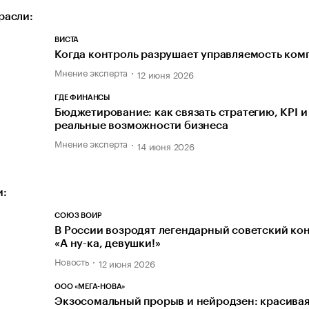
расли:
ВИСТА
Когда контроль разрушает управляемость ком
Мнение эксперта
12 июня 2026
ГДЕ ФИНАНСЫ
Бюджетирование: как связать стратегию, KPI и
реальные возможности бизнеса
Мнение эксперта
14 июня 2026
и:
СОЮЗ ВОИР
В России возродят легендарный советский ко
«А ну-ка, девушки!»
Новость
12 июня 2026
ООО «МЕГА-НОВА»
Экзосомальный прорыв и нейродзен: красивая