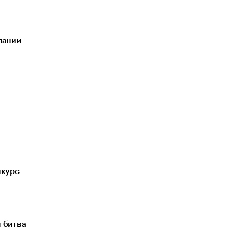
пании
нкурс
 битва