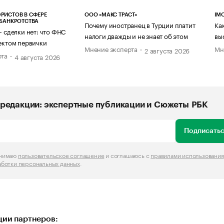
РИСТОВ В СФЕРЕ
ООО «МАКС ТРАСТ»
IM
 БАНКРОТСТВА
Почему иностранец в Турции платит
Ка
— сделки нет: что ФНС
налоги дважды и не знает об этом
вы
ектом первички
Мнение эксперта
Мн
2 августа 2026
рта
4 августа 2026
редакции: экспертные публикации и Сюжеты РБК
Подписатьс
инимаю
пользовательское соглашение
и соглашаюсь с
правилами использования
аботки персональных данных
.
ии партнеров: