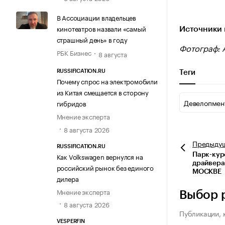
В Ассоциации владельцев
кинотеатров назвали «самый
Источники 
страшный день» в году
Фотограф: 
РБК Бизнес
8 августа
RUSSIFICATION.RU
Теги
Почему спрос на электромобили
из Китая смещается в сторону
Девелопмен
гибридов
Мнение эксперта
8 августа 2026
Предыду
RUSSIFICATION.RU
Как Volkswagen вернулся на
Парк-кур
драйвера
российский рынок без единого
МОСКВЕ
дилера
Мнение эксперта
Выбор 
8 августа 2026
Публикации, 
VESPERFIN