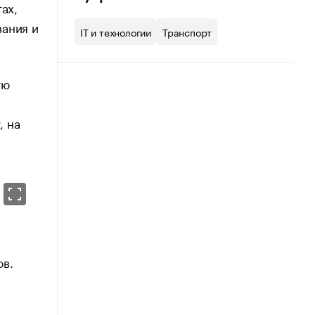
ах,
вания и
IT и технологии
Транспорт
ую
, на
ов.