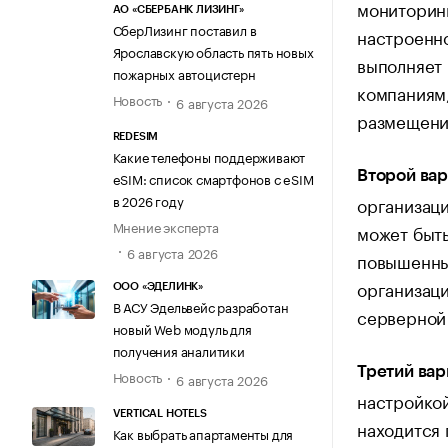
мониторинг
АО «СБЕРБАНК ЛИЗИНГ»
СберЛизинг поставил в
настроенно
Ярославскую область пять новых
выполняет
пожарных автоцистерн
компаниям,
Новость
6 августа 2026
размещени
REDESIM
Какие телефоны поддерживают
Второй вар
eSIM: список смартфонов с eSIM
в 2026 году
организаци
Мнение эксперта
может быть
6 августа 2026
повышенны
организаци
ООО «ЭДЕЛИНК»
В АСУ Эдельвейс разработан
серверной
новый Web модуль для
получения аналитики
Третий вар
Новость
6 августа 2026
настройкой
VERTICAL HOTELS
находится 
Как выбрать апартаменты для