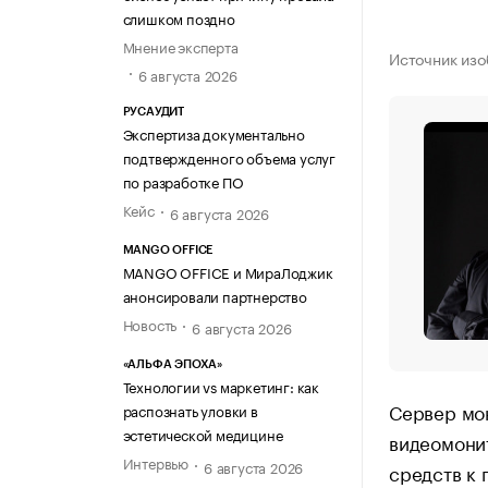
слишком поздно
Мнение эксперта
Источник из
6 августа 2026
РУСАУДИТ
Экспертиза документально
подтвержденного объема услуг
по разработке ПО
Кейс
6 августа 2026
MANGO OFFICE
MANGO OFFICE и МираЛоджик
анонсировали партнерство
Новость
6 августа 2026
«АЛЬФА ЭПОХА»
Технологии vs маркетинг: как
Сервер мо
распознать уловки в
эстетической медицине
видеомони
Интервью
6 августа 2026
средств к 