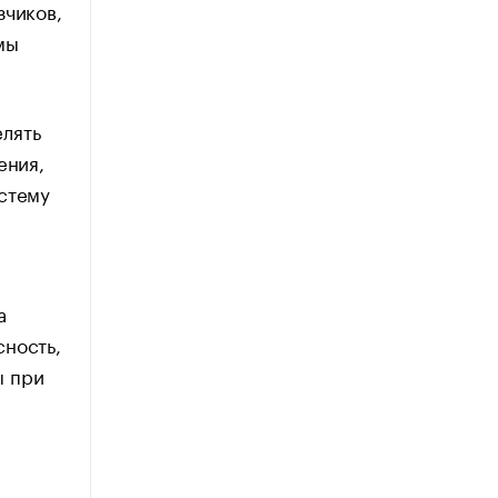
зчиков,
мы
лять
ения,
истему
а
сность,
ы при