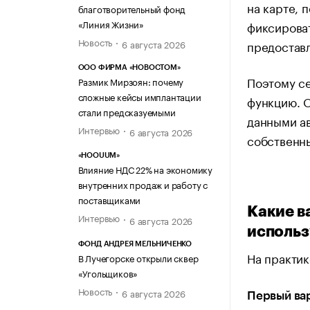
на карте, 
благотворительный фонд
«Линия Жизни»
фиксироват
Новость
предоставл
6 августа 2026
ООО ФИРМА «НОВОСТОМ»
Поэтому се
Размик Мирзоян: почему
сложные кейсы имплантации
функцию. О
стали предсказуемыми
данными ав
Интервью
6 августа 2026
собственны
«HOOUUM»
Влияние НДС 22% на экономику
внутренних продаж и работу с
поставщиками
Какие в
Интервью
6 августа 2026
исполь
ФОНД АНДРЕЯ МЕЛЬНИЧЕНКО
На практик
В Лучегорске открыли сквер
«Угольщиков»
Новость
6 августа 2026
Первый ва