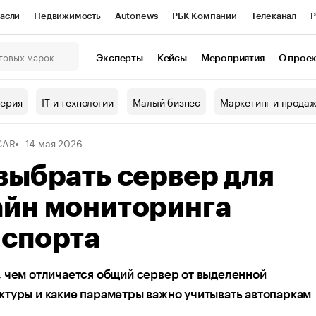
асли
Недвижимость
Autonews
РБК Компании
Телеканал
Р
К Курсы
РБК Life
Тренды
Визионеры
Национальные проекты
Эксперты
Кейсы
Мероприятия
О прое
онный клуб
Исследования
Кредитные рейтинги
Франшизы
Г
терия
IT и технологии
Малый бизнес
Маркетинг и прода
Проверка контрагентов
Политика
Экономика
Бизнес
CAR
14 мая 2026
ы
выбрать сервер для
айн мониторинга
нспорта
 чем отличается общий сервер от выделенной
туры и какие параметры важно учитывать автопаркам