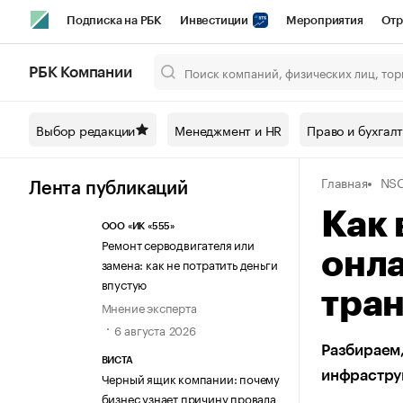
Подписка на РБК
Инвестиции
Мероприятия
Отр
Спорт
Школа управления РБК
РБК Образование
РБ
РБК Компании
Город
Стиль
Крипто
РБК Бизнес-среда
Дискусси
Выбор редакции
Менеджмент и HR
Право и бухгал
Спецпроекты СПб
Конференции СПб
Спецпроекты
Главная
NS
Технологии и медиа
Финансы
Рынок наличной валют
Лента публикаций
Как 
ООО «ИК «555»
Ремонт серводвигателя или
онл
замена: как не потратить деньги
впустую
тра
Мнение эксперта
6 августа 2026
Разбираем,
ВИСТА
инфраструк
Черный ящик компании: почему
бизнес узнает причину провала