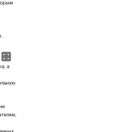
торым
.
а, а
ельную
ие
ателям,
анных.