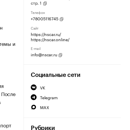
стр. 1
м
Телефон
+78005116745
н
Сайт
https://nscar.ru/
https://nscar.online/
темы и
E-mail
info@nscar.ru
Социальные сети
мя
VK
 После
Telegram
з
MAX
спорт
Рубрики