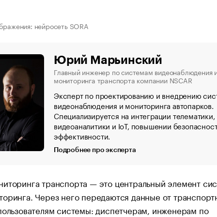
ображения: нейросеть SORA
Юрий Марьинский
Главный инженер по системам видеонаблюдения 
мониторинга транспорта компании NSCAR
Эксперт по проектированию и внедрению сис
видеонаблюдения и мониторинга автопарков.
Специализируется на интеграции телематики,
видеоаналитики и IoT, повышении безопасност
эффективности.
Подробнее про эксперта
ниторинга транспорта — это центральный элемент си
торинга. Через него передаются данные от транспорт
пользователям системы: диспетчерам, инженерам по