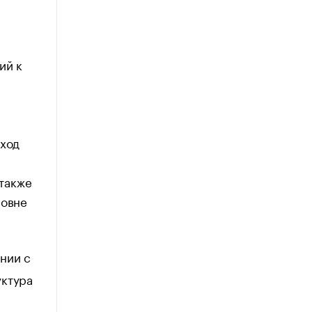
ий к
дход
также
ровне
нии с
уктура