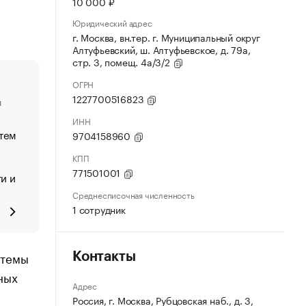
10 000 ₽
Юридический адрес
г. Москва, вн.тер. г. Муниципальный округ
Алтуфьевский, ш. Алтуфьевское, д. 79а,
стр. 3, помещ. 4а/3/2
ОГРН
1227700516823
и
ИНН
тем
9704158960
КПП
771501001
и и
Среднесписочная численность
1 сотрудник
стемы
Контакты
ных
Адрес
Россия, г. Москва, Рубцовская наб., д. 3,