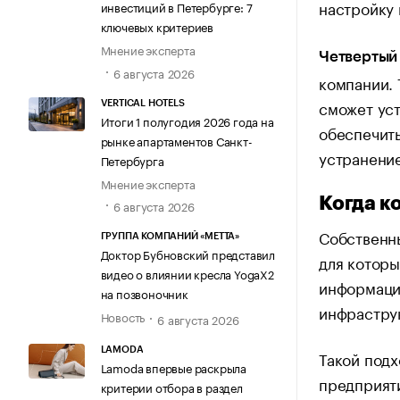
настройку 
инвестиций в Петербурге: 7
ключевых критериев
Мнение эксперта
Четвертый
6 августа 2026
компании. 
сможет уст
VERTICAL HOTELS
Итоги 1 полугодия 2026 года на
обеспечить
рынке апартаментов Санкт-
устранение
Петербурга
Мнение эксперта
Когда к
6 августа 2026
Собственн
ГРУППА КОМПАНИЙ «МЕТТА»
Доктор Бубновский представил
для которы
видео о влиянии кресла YogaX2
информаци
на позвоночник
инфрастру
Новость
6 августа 2026
LAMODA
Такой подх
Lamoda впервые раскрыла
предприяти
критерии отбора в раздел