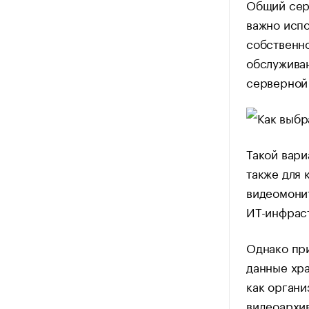
Общий сер
важно испо
собственно
обслужива
серверной
Такой вари
также для 
видеомонит
ИТ-инфраст
Однако при
данные хра
как органи
видеоархив