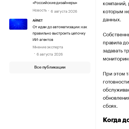
компаний, 
«Российские дизайнеры»
Новость
которым н
6 августа 2026
данных.
АЙNET
От идеи до автоматизации: как
правильно выстроить цепочку
Собственн
ИИ-агентов
правила до
Мнение эксперта
задавать т
6 августа 2026
мониторин
Все публикации
При этом т
готовности
обслуживан
обновлени
сбоях.
Когда д