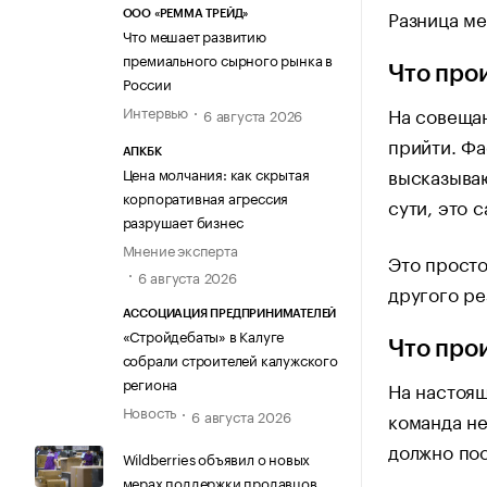
Разница ме
ООО «РЕММА ТРЕЙД»
Что мешает развитию
премиального сырного рынка в
Что про
России
Интервью
На совещан
6 августа 2026
прийти. Фа
АПКБК
высказываю
Цена молчания: как скрытая
корпоративная агрессия
сути, это 
разрушает бизнес
Мнение эксперта
Это просто
6 августа 2026
другого ре
АССОЦИАЦИЯ ПРЕДПРИНИМАТЕЛЕЙ
«Стройдебаты» в Калуге
Что про
собрали строителей калужского
региона
На настоящ
Новость
6 августа 2026
команда не
должно пос
Wildberries объявил о новых
мерах поддержки продавцов