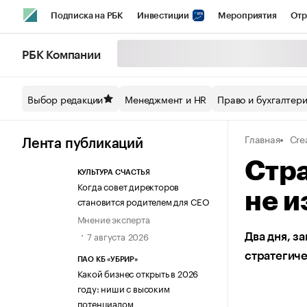
Подписка на РБК
Инвестиции
Мероприятия
Отр
Спорт
Школа управления РБК
РБК Образование
РБ
РБК Компании
Стиль
Крипто
РБК Бизнес-среда
Дискуссионный кл
Выбор редакции
Менеджмент и HR
Право и бухгалтер
Спецпроекты СПб
Конференции СПб
Спецпроекты
Главная
Cre
Технологии и медиа
Финансы
Рынок наличной валют
Лента публикаций
Стра
КУЛЬТУРА СЧАСТЬЯ
Когда совет директоров
не и
становится родителем для CEO
Мнение эксперта
7 августа 2026
Два дня, з
стратегич
ПАО КБ «УБРИР»
Какой бизнес открыть в 2026
году: ниши с высоким
потенциалом