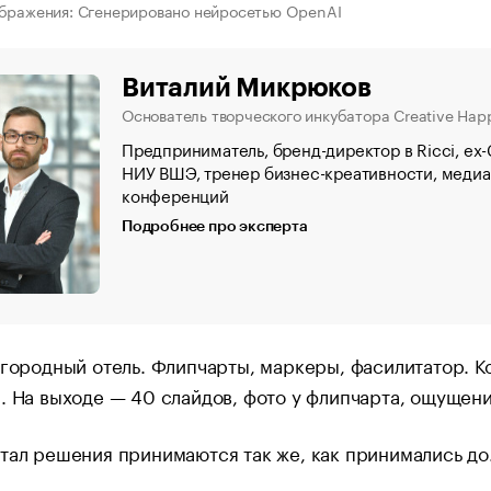
ображения: Сгенерировано нейросетью OpenAI
Виталий Микрюков
Основатель творческого инкубатора Creative Hap
Предприниматель, бренд-директор в Ricci, ex
НИУ ВШЭ, тренер бизнес-креативности, медиат
конференций
Подробнее про эксперта
агородный отель. Флипчарты, маркеры, фасилитатор. 
. На выходе — 40 слайдов, фото у флипчарта, ощущени
тал решения принимаются так же, как принимались до.