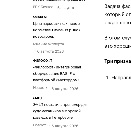
Задача фас
РБК Бизнес
6 августа
который ег
SMARENT
разрешено
Цена парковки: как новые
нормативы изменят рынок
новостроек
В этом слу
Мнение эксперта
это хорош
6 августа 2026
Три призна
ФИЛОСОФТ
«Философт» интегрировал
оборудование BAS-IP с
Направл
платформой «Мажордом»
Новость
6 августа 2026
ЭМЦТ
ЭМЦТ поставила тренажер для
судомехаников в Морской
колледж в Петербурге
Новость
6 августа 2026