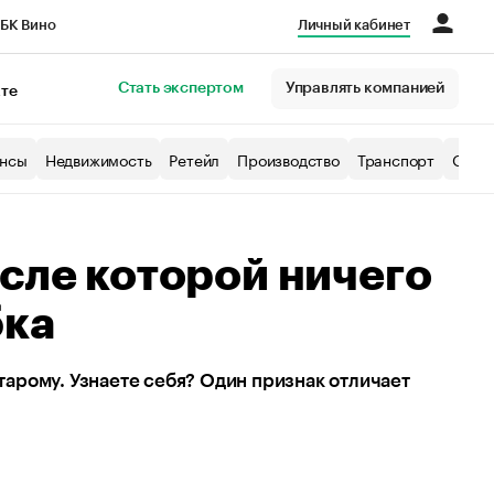
БК Вино
Личный кабинет
Город
Стать экспертом
Управлять компанией
кте
нсы
Недвижимость
Ретейл
Производство
Транспорт
Образ
осле которой ничего
бка
старому. Узнаете себя? Один признак отличает