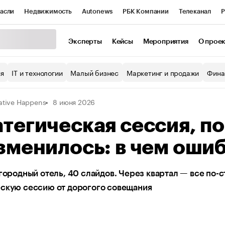
асли
Недвижимость
Autonews
РБК Компании
Телеканал
Р
К Курсы
РБК Life
Тренды
Визионеры
Национальные проекты
Эксперты
Кейсы
Мероприятия
О прое
уб
Исследования
Кредитные рейтинги
Франшизы
Газета
ия
IT и технологии
Малый бизнес
Маркетинг и продажи
Фина
Проверка контрагентов
Политика
Экономика
Бизнес
ative Happens
8 июня 2026
ы
тегическая сессия, п
зменилось: в чем оши
агородный отель, 40 слайдов. Через квартал — все по-
ескую сессию от дорогого совещания