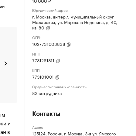
10 000 ₽
Юридический адрес
г. Москва, вн.тер.г. муниципальный округ
Можайский, ул. Маршала Неделина, д. 40,
кв. 80
ОГРН
1027731003838
ИНН
7731261811
КПП
773101001
Среднесписочная численность
83 сотрудника
ым
Контакты
ки и
Адрес
ан в
125124, Россия, г. Москва, 3-я ул. Ямского