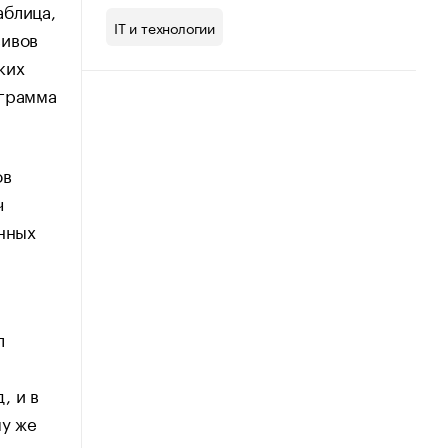
аблица,
IT и технологии
сивов
ких
ограмма
ов
ч
анных
л
, и в
му же