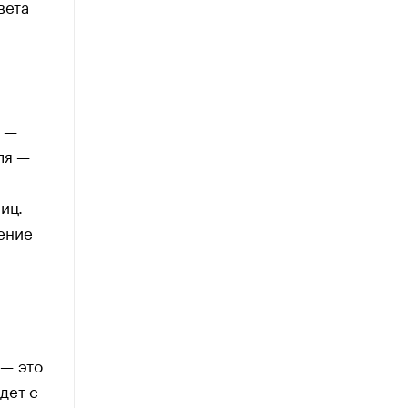
вета
у —
ля —
иц.
ение
 — это
дет с