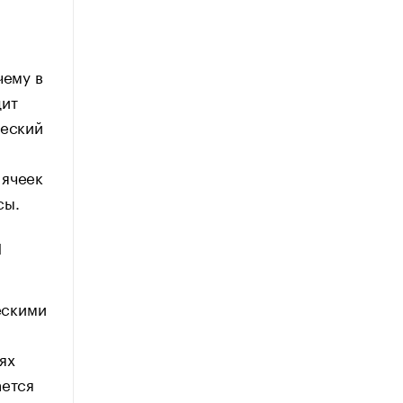
чему в
дит
ческий
 ячеек
сы.
и
ескими
ях
ается