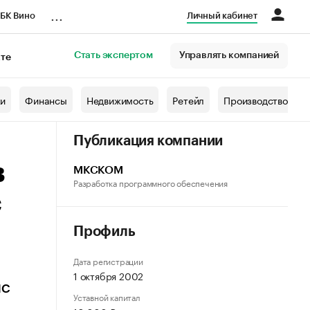
...
БК Вино
Личный кабинет
Стать экспертом
Управлять компанией
кте
азета
жи
Финансы
Недвижимость
Ретейл
Производство
Публикация компании
в
МКСКОМ
Разработка программного обеспечения
с
Профиль
Дата регистрации
1 октября 2002
1С
Уставной капитал