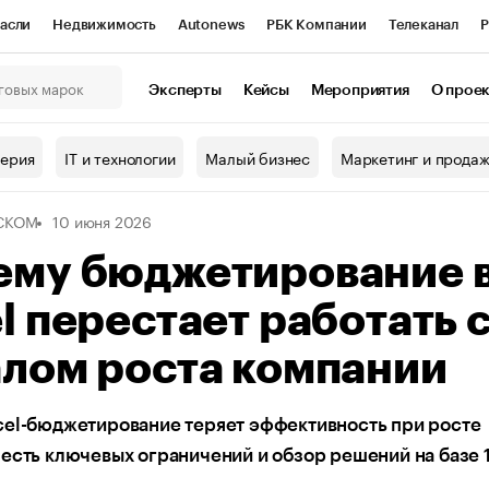
асли
Недвижимость
Autonews
РБК Компании
Телеканал
Р
К Курсы
РБК Life
Тренды
Визионеры
Национальные проекты
Эксперты
Кейсы
Мероприятия
О прое
онный клуб
Исследования
Кредитные рейтинги
Франшизы
Г
терия
IT и технологии
Малый бизнес
Маркетинг и прода
Проверка контрагентов
Политика
Экономика
Бизнес
СКОМ
10 июня 2026
ы
ему бюджетирование 
l перестает работать 
алом роста компании
cel-бюджетирование теряет эффективность при росте
есть ключевых ограничений и обзор решений на базе 