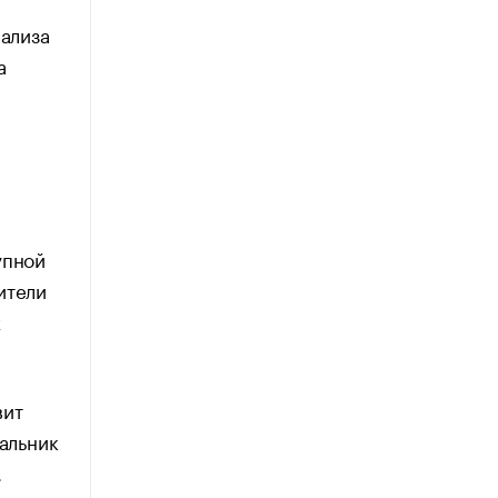
нализа
а
упной
ители
х
вит
чальник
.