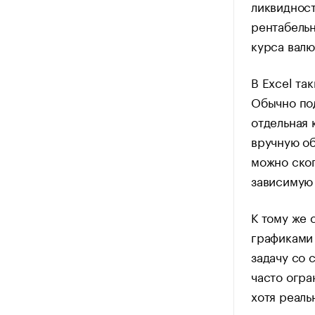
ликвидност
рентабель
курса валю
В Excel та
Обычно под
отдельная 
вручную об
можно скоп
зависимую 
К тому же 
графиками
задачу со 
часто огр
хотя реаль