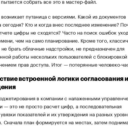
пытается собрать все это в мастер-файл.
возникает путаница с версиями. Какой из документов
а сегодня? Кто и когда внес последнее изменение? По
тчете цифры не сходятся? Часто на поиск ошибок ухо
мени, чем на само планирование. Кроме того, класси
и не брать облачные надстройки, не предназначен для
ной работы нескольких пользователей с блокировкой
чением прав доступа. Итог — потерянные человеко-ча
тствие встроенной логики согласования 
дения
юджетирования в компании с налаженными управленч
 — это не просто расчет цифр, а последовательная
увязки показателей и их утверждения на разных уровн
. Сначала план формируется на местах, затем подним