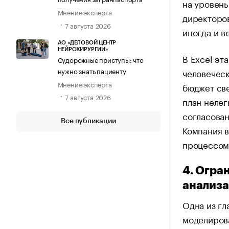
на уровень
Мнение эксперта
директоров
7 августа 2026
иногда и в
АО «ДЕЛОВОЙ ЦЕНТР
НЕЙРОХИРУРГИИ»
В Excel эт
Судорожные приступы: что
нужно знать пациенту
человеческ
Мнение эксперта
бюджет све
7 августа 2026
план нелег
согласован
Все публикации
Компания 
процессом,
4. Огра
анализа 
Одна из гл
моделирова