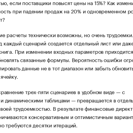
ью, если поставщики повысят цены на 15%? Как измен
ность при падении продаж на 20% и одновременном р
т?
кие расчеты технически возможны, но очень трудоемки
 каждый сценарий создается отдельный лист или даж
книга. При изменении входных параметров приходитс
новлять связанные формулы. Вероятность ошибки огр
ировать данные не в тот диапазон или забыть обновит
ячейку.
сравнение трех-пяти сценариев в удобном виде — с
 и динамическими таблицами — превращается в отдел
своей трудоемкостью. В результате финансовые дирек
аничиваются консервативным и оптимистичным вариант
но требуются десятки итераций.