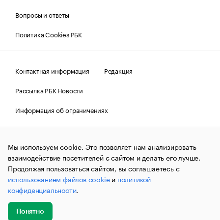
Вопросы и ответы
Политика Cookies РБК
Контактная информация
Редакция
Рассылка РБК Новости
Информация об ограничениях
Правовая информация
О соблюдении авторских прав
Мы используем cookie. Это позволяет нам анализировать
© АО «РОСБИЗНЕСКОНСАЛТИНГ»,
1995–2026.
Сообщения
и материалы информационного агентства «РБК»
взаимодействие посетителей с сайтом и делать его лучше.
(зарегистрировано Федеральной службой по надзору в сфере
Продолжая пользоваться сайтом, вы соглашаетесь с
связи, информационных технологий и массовых
использованием файлов cookie
и
политикой
коммуникаций (Роскомнадзор) 09.12.2015 за номером ИА
№ФС77-63848) сопровождаются пометкой «РБК». Отдельные
конфиденциальности
.
публикации могут содержать информацию,
не предназначенную для пользователей
до 18 лет.
companycardsfeedback@rbc.ru
Понятно