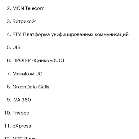
MCN Telecom
Битрикс24
РТУ: Платформа унифицированных коммуникаций
UIS
ПРОТЕЙ-Юником (UC)
МиниКом UC
GreenData Calls
IVA 360
Frisbee
eXpress
МТС Линк