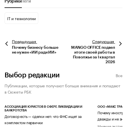
Рубрики
Теги
IT и технологии
Предыдущая
Следующая
Почему бизнесу больше
MANGO OFFICE подвел
не нужен «ИИ ради ИИ»
итоги своей работы в
Поволжье за I квартал
2026
Выбор редакции
Все
Публикации, которые получают больше внимания и попадают
в Сюжеты РБК
АССОЦИАЦИЯ ЮРИСТОВ В СФЕРЕ ЛИКВИДАЦИИ И
ООО «МАКС ТРАСТ
БАНКРОТСТВА
Почему иностран
Договор есть — сделки нет: что ФНС ищет за
дважды и не знае
комплектом первички
Мнение эксперт