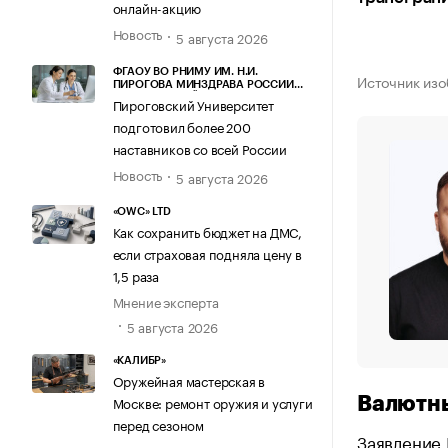
онлайн-акцию
Новость
5 августа 2026
ФГАОУ ВО РНИМУ ИМ. Н.И.
Источник изо
ПИРОГОВА МИНЗДРАВА РОССИИ
(ПИРОГОВСКИЙ УНИВЕРСИТЕТ)
Пироговский Университет
подготовил более 200
наставников со всей России
Новость
5 августа 2026
«OWC» LTD
Как сохранить бюджет на ДМС,
если страховая подняла цену в
1,5 раза
Мнение эксперта
5 августа 2026
«КАЛИБР»
Оружейная мастерская в
Москве: ремонт оружия и услуги
Валютны
перед сезоном
Заявление 