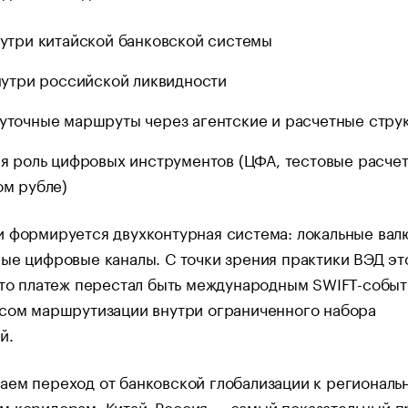
утри китайской банковской системы
нутри российской ликвидности
точные маршруты через агентские и расчетные стру
я роль цифровых инструментов (ЦФА, тестовые расчет
м рубле)
 формируется двухконтурная система: локальные вал
ые цифровые каналы. С точки зрения практики ВЭД эт
что платеж перестал быть международным SWIFT-собы
осом маршрутизации внутри ограниченного набора
й.
аем переход от банковской глобализации к региональ
м коридорам. Китай–Россия — самый показательный п