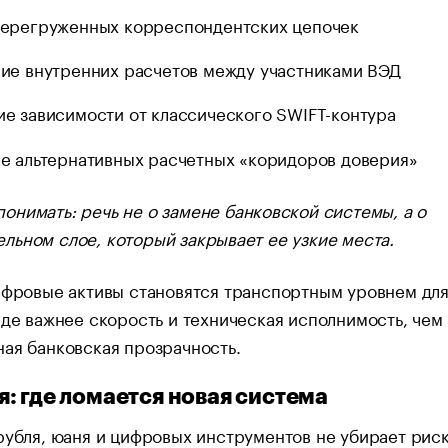
ерегруженных корреспондентских цепочек
ие внутренних расчетов между участниками ВЭД
е зависимости от классического SWIFT-контурa
е альтернативных расчетных «коридоров доверия»
понимать: речь не о замене банковской системы, а о
ельном слое, который закрывает ее узкие места.
ифровые активы становятся транспортным уровнем дл
где важнее скорость и техническая исполнимость, чем
ая банковская прозрачность.
: где ломается новая система
рубля, юаня и цифровых инструментов не убирает рис