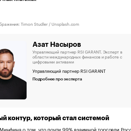
бражения: Timon Studler / Unsplash.com
Азат Насыров
Управляющий партнер RSI GARANT. Эксперт в
области международных финансов и работе с
цифровыми активами
Управляющий партнер RSI GARANT
Подробнее про эксперта
й контур, который стал системой
Минфина о том, что почти 99% взаимной торговли Рос