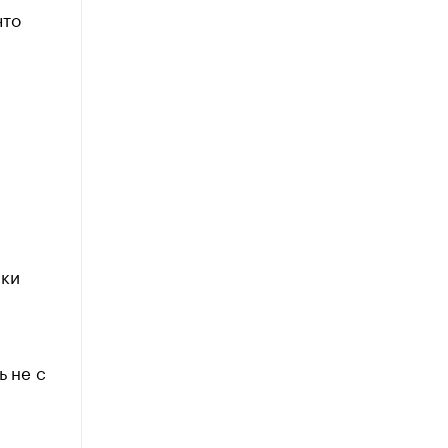
что
лки
ь не с