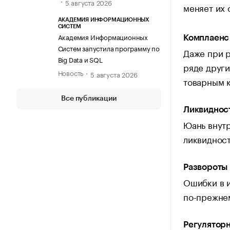
5 августа 2026
меняет их 
АКАДЕМИЯ ИНФОРМАЦИОННЫХ
СИСТЕМ
Академия Информационных
Комплаенс
Систем запустила программу по
Даже при р
Big Data и SQL
ряде други
Новость
5 августа 2026
товарным 
Все публикации
Ликвидност
Юань внутр
ликвидност
Развороты
Ошибки в и
по-прежнем
Регулятор