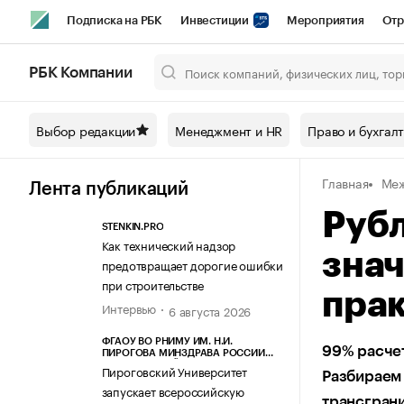
Подписка на РБК
Инвестиции
Мероприятия
Отр
Спорт
Школа управления РБК
РБК Образование
РБ
РБК Компании
Город
Стиль
Крипто
РБК Бизнес-среда
Дискусси
Выбор редакции
Менеджмент и HR
Право и бухгал
Спецпроекты СПб
Конференции СПб
Спецпроекты
Главная
Меж
Технологии и медиа
Финансы
Рынок наличной валют
Лента публикаций
Рубл
STENKIN.PRO
Как технический надзор
знач
предотвращает дорогие ошибки
при строительстве
прак
Интервью
6 августа 2026
ФГАОУ ВО РНИМУ ИМ. Н.И.
99% расчет
ПИРОГОВА МИНЗДРАВА РОССИИ
(ПИРОГОВСКИЙ УНИВЕРСИТЕТ)
Пироговский Университет
Разбираем 
запускает всероссийскую
трансгран