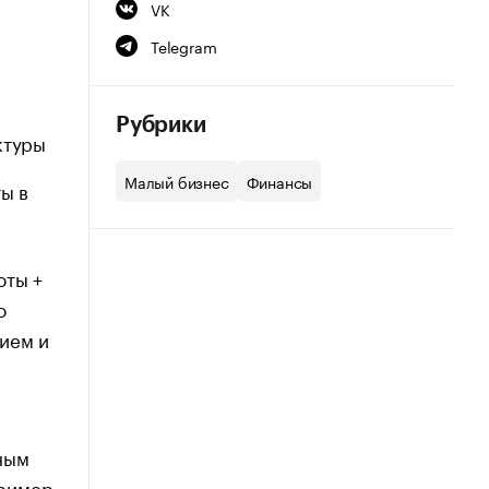
VK
Telegram
Рубрики
ктуры
Малый бизнес
Финансы
ы в
юты +
о
тием и
ным
ример.