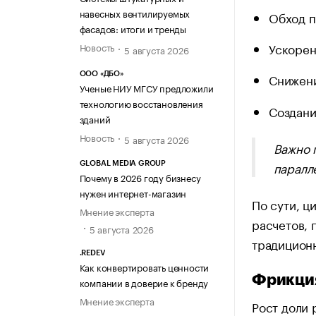
навесных вентилируемых
Обход п
фасадов: итоги и тренды
Ускорен
Новость
5 августа 2026
ООО «ДБО»
Снижени
Ученые НИУ МГСУ предложили
технологию восстановления
Создани
зданий
Новость
5 августа 2026
Важно 
паралл
GLOBAL MEDIA GROUP
Почему в 2026 году бизнесу
нужен интернет-магазин
По сути, ц
Мнение эксперта
расчетов, 
5 августа 2026
традиционн
.REDEV
Как конвертировать ценности
Фрикция
компании в доверие к бренду
Мнение эксперта
Рост доли 