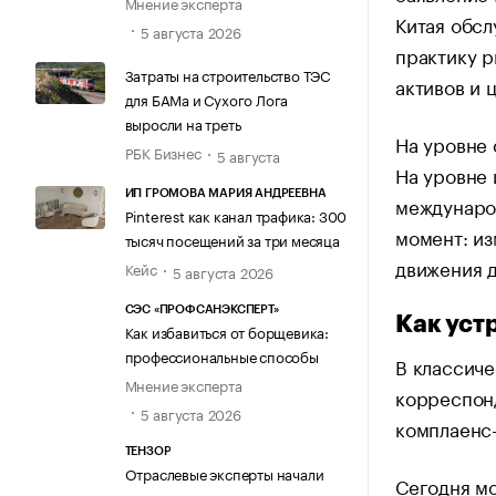
Мнение эксперта
Китая обсл
5 августа 2026
практику р
Затраты на строительство ТЭС
активов и 
для БАМа и Сухого Лога
выросли на треть
На уровне 
РБК Бизнес
5 августа
На уровне 
ИП ГРОМОВА МАРИЯ АНДРЕЕВНА
международ
Pinterest как канал трафика: 300
момент: из
тысяч посещений за три месяца
движения д
Кейс
5 августа 2026
СЭС «ПРОФСАНЭКСПЕРТ»
Как уст
Как избавиться от борщевика:
профессиональные способы
В классиче
Мнение эксперта
корреспонд
5 августа 2026
комплаенс
ТЕНЗОР
Отраслевые эксперты начали
Сегодня мо