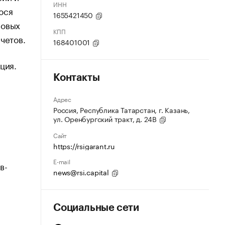
ИНН
юся
1655421450
совых
КПП
четов.
168401001
ция.
Контакты
Адрес
Россия, Республика Татарстан, г. Казань,
ул. Оренбургский тракт, д. 24В
Сайт
https://rsigarant.ru
E-mail
в-
news@rsi.capital
Социальные сети