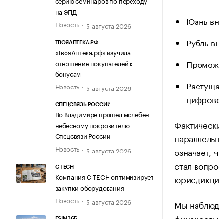
серию семинаров по переходу
на ЭПД
Юань вн
Новость
5 августа 2026
Рубль в
ТВОЯАПТЕКА.РФ
«ТвояАптека.рф» изучила
Промежу
отношение покупателей к
бонусам
Растуща
Новость
5 августа 2026
цифрово
СПЕЦСВЯЗЬ РОССИИ
Во Владимире прошел молебен
Фактически
небесному покровителю
Спецсвязи России
параллельн
Новость
5 августа 2026
означает, 
стал вопр
C-TECH
Компания C-TECH оптимизирует
юрисдикци
закупки оборудования
Новость
5 августа 2026
Мы наблюд
финансовы
ESIM365