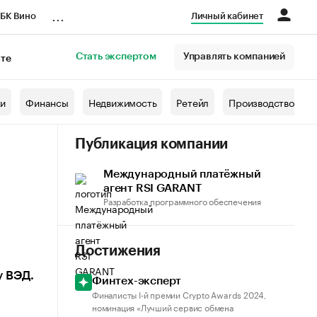
...
БК Вино
Личный кабинет
Стать экспертом
Управлять компанией
кте
азета
жи
Финансы
Недвижимость
Ретейл
Производство
Публикация компании
Международный платёжный
агент RSI GARANT
Разработка программного обеспечения
Достижения
у ВЭД.
Финтех-эксперт
Финалисты I-й премии Crypto Awards 2024,
номинация «Лучший сервис обмена