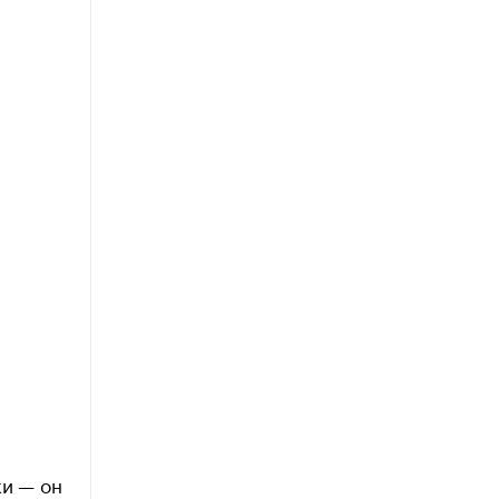
я
ки — он