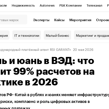
асли
Недвижимость
Autonews
РБК Компании
Телеканал
Р
К Курсы
РБК Life
Тренды
Визионеры
Национальные проекты
Эксперты
Кейсы
Мероприятия
О прое
онный клуб
Исследования
Кредитные рейтинги
Франшизы
Г
терия
IT и технологии
Малый бизнес
Маркетинг и прода
Проверка контрагентов
Политика
Экономика
Бизнес
дународный платёжный агент RSI GARANT
20 мая 2026
ы
ь и юань в ВЭД: что
ит 99% расчетов на
тике в 2026
ов РФ–Китай в рублях и юанях меняют инфраструктур
риски, комплаенс и роль цифровых активов в
ичных платежах