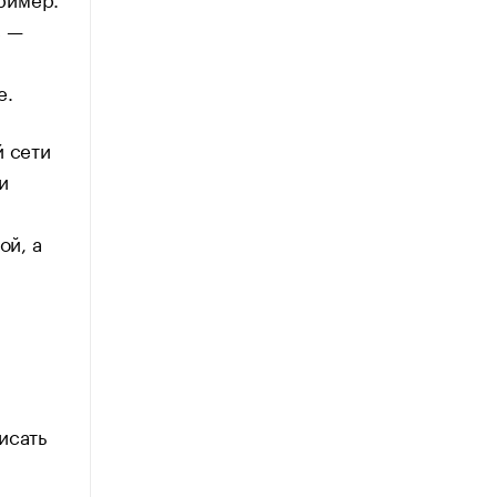
с —
е.
й сети
и
ой, а
исать