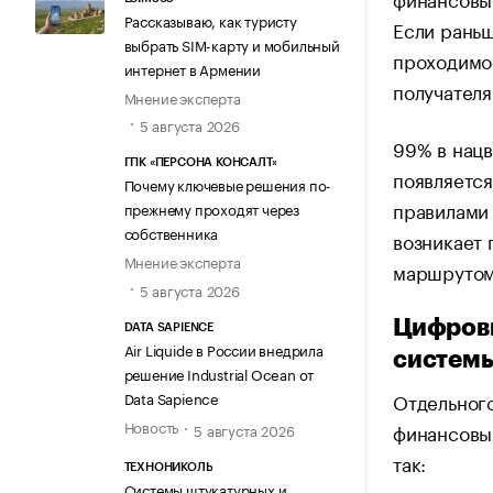
Рассказываю, как туристу
Если раньш
выбрать SIM-карту и мобильный
проходимос
интернет в Армении
получателя
Мнение эксперта
5 августа 2026
99% в нацв
ГПК «ПЕРСОНА КОНСАЛТ»
появляется
Почему ключевые решения по-
правилами 
прежнему проходят через
собственника
возникает 
Мнение эксперта
маршрутом
5 августа 2026
Цифровы
DATA SAPIENCE
Air Liquide в России внедрила
систем
решение Industrial Ocean от
Data Sapience
Отдельного
Новость
финансовых
5 августа 2026
так:
ТЕХНОНИКОЛЬ
Системы штукатурных и