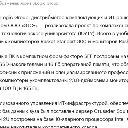
бражения: Архив 3Logic Group
3Logic Group, дистрибьютор комплектующих и ИТ-реш
ром ООО «ЭТС+» — реализовала проект по комплексн
 технологического университета (ЮУТУ). Всего в уче
ых компьютеров Raskat Standart 300 и мониторов Ras
ые ПК в компактном форм-факторе SFF построены на ба
SD-накопителями и 16 Гб оперативной памяти, что об
 офисных приложений и специализированного професс
Компьютеры укомплектованы 23,8-дюймовыми монитора
 100 Гц и 165 Гц.
лизованного управления ИТ-инфраструктурой, обеспе
 баз данных вуза был поставлен сервер Crusader Squi
 2U построена на базе 10-ядерного процессора Intel
ьным накопителем корпоративного класса.