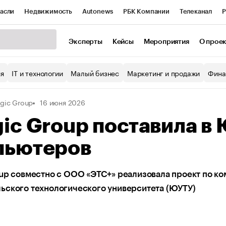
асли
Недвижимость
Autonews
РБК Компании
Телеканал
Р
К Курсы
РБК Life
Тренды
Визионеры
Национальные проекты
Эксперты
Кейсы
Мероприятия
О прое
уб
Исследования
Кредитные рейтинги
Франшизы
Газета
ия
IT и технологии
Малый бизнес
Маркетинг и продажи
Фина
Проверка контрагентов
Политика
Экономика
Бизнес
gic Group
16 июня 2026
ы
ic Group поставила в
пьютеров
oup совместно с ООО «ЭТС+» реализовала проект по к
ьского технологического университета (ЮУТУ)