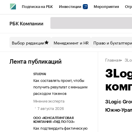
Подписка на РБК
Инвестиции
Мероприятия
Отр
Спорт
Школа управления РБК
РБК Образование
РБ
РБК Компании
Стиль
Крипто
РБК Бизнес-среда
Дискуссионный кл
Выбор редакции
Менеджмент и HR
Право и бухгалтер
Спецпроекты СПб
Конференции СПб
Спецпроекты
Главная
3Lo
Технологии и медиа
Финансы
Рынок наличной валют
Лента публикаций
3Log
STUDYAI
Как составлять промт, чтобы
ком
получить результат с меньшим
расходом токенов
Мнение эксперта
3Logic Gr
7 августа 2026
Южно-Урал
ООО «КОНСАЛТИНГОВАЯ
КОМПАНИЯ «ГИД ПО ГОЗ»
Как подтвердить фактическую