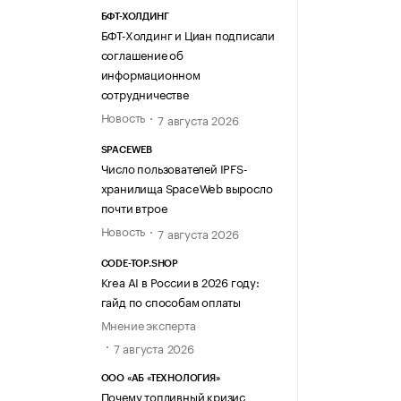
БФТ-ХОЛДИНГ
БФТ-Холдинг и Циан подписали
соглашение об
информационном
сотрудничестве
Новость
7 августа 2026
SPACEWEB
Число пользователей IPFS-
хранилища SpaceWeb выросло
почти втрое
Новость
7 августа 2026
CODE-TOP.SHOP
Krea AI в России в 2026 году:
гайд по способам оплаты
Мнение эксперта
7 августа 2026
ООО «АБ «ТЕХНОЛОГИЯ»
Почему топливный кризис