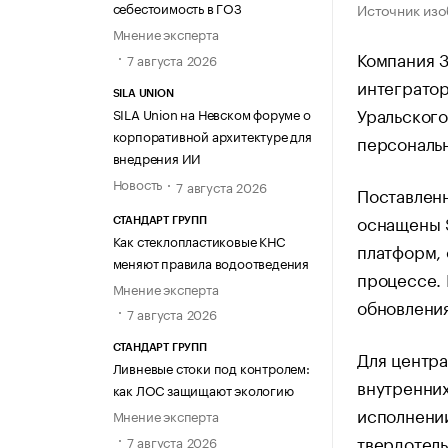
себестоимость в ГОЗ
Источник изо
Мнение эксперта
Компания 
7 августа 2026
интеграто
SILA UNION
Уральского
SILA Union на Невском форуме о
корпоративной архитектуре для
персональн
внедрения ИИ
Новость
7 августа 2026
Поставленн
оснащены S
СТАНДАРТ ГРУПП
Как стеклопластиковые КНС
платформ,
меняют правила водоотведения
процессе. 
Мнение эксперта
обновления
7 августа 2026
СТАНДАРТ ГРУПП
Для центра
Ливневые стоки под контролем:
внутренних
как ЛОС защищают экологию
исполнении
Мнение эксперта
твердотел
7 августа 2026