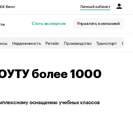
БК Вино
Личный кабинет
Город
Стать экспертом
Управлять компанией
кте
нсы
Недвижимость
Ретейл
Производство
Транспорт
Образ
 ЮУТУ более 1000
омплексному оснащению учебных классов