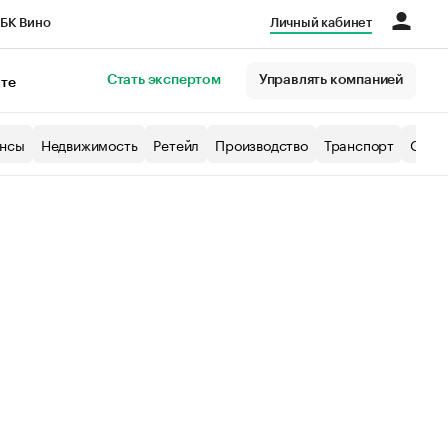
БК Вино
Личный кабинет
Город
Стать экспертом
Управлять компанией
кте
нсы
Недвижимость
Ретейл
Производство
Транспорт
Образ