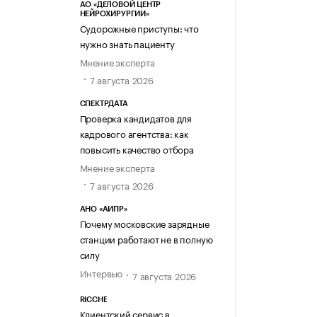
АО «ДЕЛОВОЙ ЦЕНТР
НЕЙРОХИРУРГИИ»
Судорожные приступы: что
нужно знать пациенту
Мнение эксперта
7 августа 2026
СПЕКТРДАТА
Проверка кандидатов для
кадрового агентства: как
повысить качество отбора
Мнение эксперта
7 августа 2026
АНО «АИПР»
Почему московские зарядные
станции работают не в полную
силу
Интервью
7 августа 2026
RICCHE
Клиентский сервис в