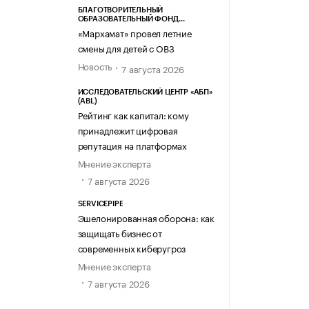
БЛАГОТВОРИТЕЛЬНЫЙ
ОБРАЗОВАТЕЛЬНЫЙ ФОНД
«МАРХАМАТ»
«Мархамат» провел летние
смены для детей с ОВЗ
Новость
7 августа 2026
ИССЛЕДОВАТЕЛЬСКИЙ ЦЕНТР «АБП»
(ABL)
Рейтинг как капитал: кому
принадлежит цифровая
репутация на платформах
Мнение эксперта
7 августа 2026
SERVICEPIPE
Эшелонированная оборона: как
защищать бизнес от
современных киберугроз
Мнение эксперта
7 августа 2026