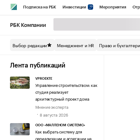
Подписка на РБК
Инвестиции
Мероприятия
Отр
Спорт
Школа управления РБК
РБК Образование
РБ
РБК Компании
Стиль
Крипто
РБК Бизнес-среда
Дискуссионный кл
Выбор редакции
Менеджмент и HR
Право и бухгалтер
Спецпроекты СПб
Конференции СПб
Спецпроекты
Технологии и медиа
Финансы
Рынок наличной валют
Лента публикаций
VPROEKTE
Управление строительством: как
студия реализует
архитектурный проект дома
Мнение эксперта
8 августа 2026
ООО «МАЛЛЕНОМ СИСТЕМС»
Как выбрать систему для
сериализации и агрегации на