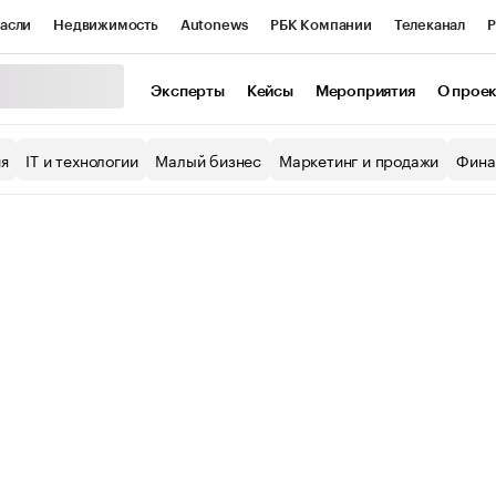
асли
Недвижимость
Autonews
РБК Компании
Телеканал
Р
К Курсы
РБК Life
Тренды
Визионеры
Национальные проекты
Эксперты
Кейсы
Мероприятия
О прое
уб
Исследования
Кредитные рейтинги
Франшизы
Газета
ия
IT и технологии
Малый бизнес
Маркетинг и продажи
Фина
Проверка контрагентов
Политика
Экономика
Бизнес
ы