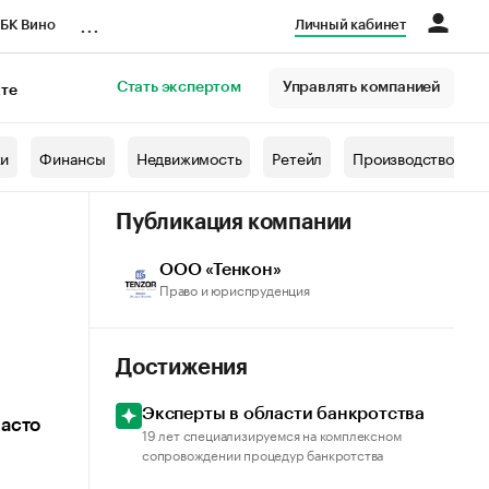
...
БК Вино
Личный кабинет
Стать экспертом
Управлять компанией
кте
азета
жи
Финансы
Недвижимость
Ретейл
Производство
Публикация компании
ООО «Тенкон»
Право и юриспруденция
Достижения
Эксперты в области банкротства
часто
19 лет специализируемся на комплексном
сопровождении процедур банкротства