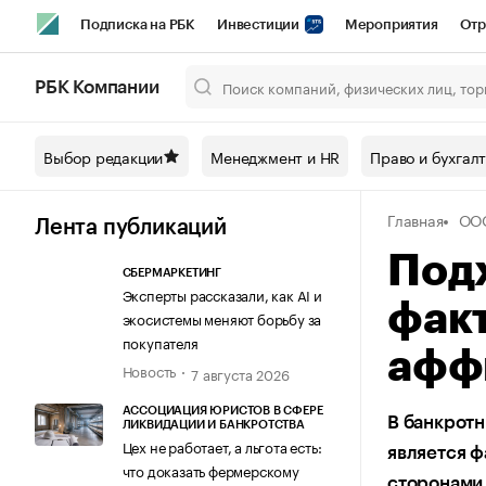
Подписка на РБК
Инвестиции
Мероприятия
Отр
Спорт
Школа управления РБК
РБК Образование
РБ
РБК Компании
Город
Стиль
Крипто
РБК Бизнес-среда
Дискусси
Выбор редакции
Менеджмент и HR
Право и бухгал
Спецпроекты СПб
Конференции СПб
Спецпроекты
Главная
ООО
Технологии и медиа
Финансы
Рынок наличной валют
Лента публикаций
Под
СБЕРМАРКЕТИНГ
Эксперты рассказали, как AI и
фак
экосистемы меняют борьбу за
покупателя
афф
Новость
7 августа 2026
АССОЦИАЦИЯ ЮРИСТОВ В СФЕРЕ
В банкротн
ЛИКВИДАЦИИ И БАНКРОТСТВА
Цех не работает, а льгота есть:
является ф
что доказать фермерскому
сторонами