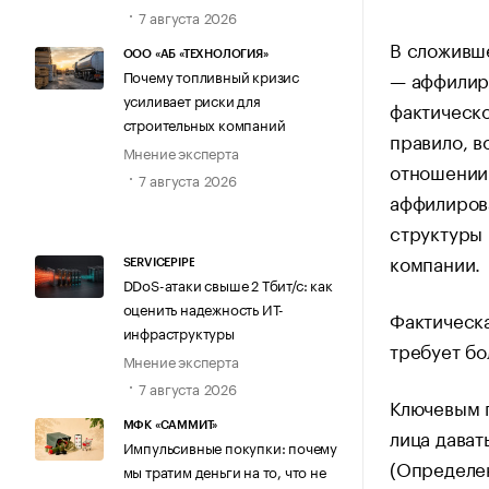
7 августа 2026
В сложивше
ООО «АБ «ТЕХНОЛОГИЯ»
Почему топливный кризис
— аффилиро
усиливает риски для
фактическ
строительных компаний
правило, в
Мнение эксперта
отношении 
7 августа 2026
аффилиров
структуры
компании.
SERVICEPIPE
DDoS-атаки свыше 2 Тбит/с: как
оценить надежность ИТ-
Фактическа
инфраструктуры
требует бо
Мнение эксперта
7 августа 2026
Ключевым 
МФК «САММИТ»
лица дават
Импульсивные покупки: почему
(Определен
мы тратим деньги на то, что не