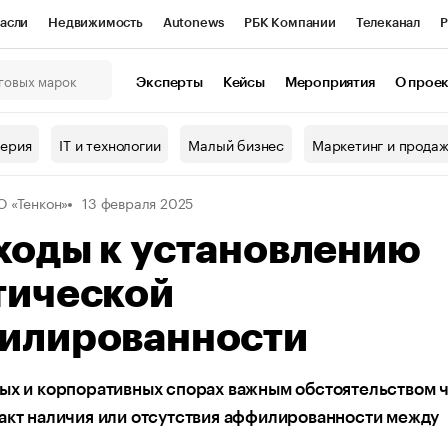
асли
Недвижимость
Autonews
РБК Компании
Телеканал
Р
К Курсы
РБК Life
Тренды
Визионеры
Национальные проекты
Эксперты
Кейсы
Мероприятия
О прое
онный клуб
Исследования
Кредитные рейтинги
Франшизы
Г
терия
IT и технологии
Малый бизнес
Маркетинг и прода
Проверка контрагентов
Политика
Экономика
Бизнес
 «Тенкон»
13 февраля 2025
ы
ходы к установлению
тической
илированности
ых и корпоративных спорах важным обстоятельством 
акт наличия или отсутствия аффилированности между