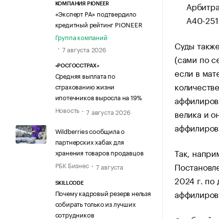
Арбитра
КОМПАНИЯ PIONEER
«Эксперт РА» подтвердило
А40-251
кредитный рейтинг PIONEER
Группа компаний
Суды также
7 августа 2026
(сами по с
«РОСГОССТРАХ»
если в мат
Средняя выплата по
количестве
страхованию жизни
ипотечников выросла на 19%
аффилирова
Новость
7 августа 2026
велика и о
аффилирова
Wildberries сообщила о
партнерских хабах для
Так, напри
хранения товаров продавцов
РБК Бизнес
Постановле
7 августа
2024 г. по
SKILLCODE
аффилирова
Почему кадровый резерв нельзя
собирать только из лучших
сотрудников