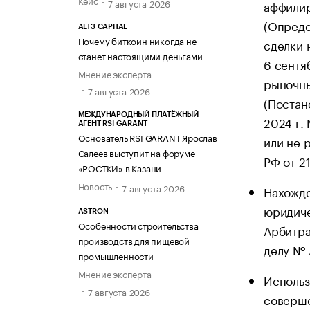
Кейс
7 августа 2026
аффилир
(Опреде
ALT3 CAPITAL
Почему биткоин никогда не
сделки 
станет настоящими деньгами
6 сентя
Мнение эксперта
рыночны
7 августа 2026
(Постан
МЕЖДУНАРОДНЫЙ ПЛАТЁЖНЫЙ
2024 г.
АГЕНТ RSI GARANT
Основатель RSI GARANT Ярослав
или не 
Салеев выступит на форуме
РФ от 2
«РОСТКИ» в Казани
Новость
7 августа 2026
Нахожде
юридиче
ASTRON
Особенности строительства
Арбитра
производств для пищевой
делу № 
промышленности
Мнение эксперта
Использ
7 августа 2026
соверше