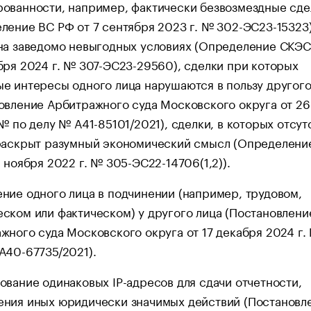
ованности, например, фактически безвозмездные сде
ление ВС РФ от 7 сентября 2023 г. № 302-ЭС23-15323
на заведомо невыгодных условиях (Определение СКЭС
бря 2024 г. № 307-ЭС23-29560), сделки при которых
е интересы одного лица нарушаются в пользу другого
овление Арбитражного суда Московского округа от 26
 № по делу № А41-85101/2021), сделки, в которых отсут
раскрыт разумный экономический смысл (Определени
1 ноября 2022 г. № 305-ЭС22-14706(1,2)).
ние одного лица в подчинении (например, трудовом,
ском или фактическом) у другого лица (Постановлени
жного суда Московского округа от 17 декабря 2024 г.
А40-67735/2021).
ование одинаковых IP-адресов для сдачи отчетности,
ния иных юридически значимых действий (Постановл