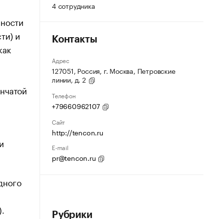
4 сотрудника
нности
ти) и
Контакты
как
Адрес
127051, Россия, г. Москва, Петровские
линии, д. 2
енчатой
Телефон
+79660962107
Сайт
http://tencon.ru
и
E-mail
pr@tencon.ru
дного
).
Рубрики