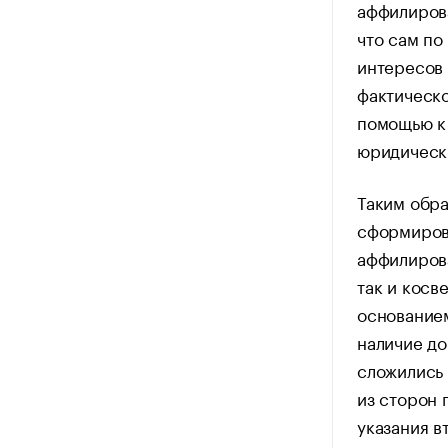
аффилирова
что сам по
интересов 
фактическ
помощью к 
юридически
Таким обра
сформиров
аффилирова
так и косв
основанием
наличие до
сложились 
из сторон 
указания в