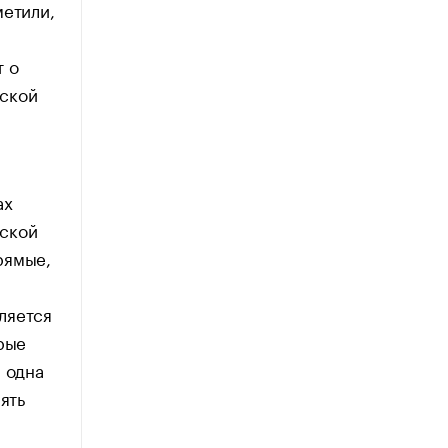
метили,
т о
еской
ах
еской
рямые,
ляется
рые
 одна
ять