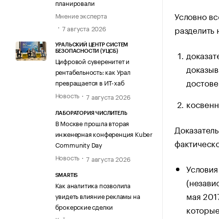
планировали
Условно вс
Мнение эксперта
7 августа 2026
разделить 
УРАЛЬСКИЙ ЦЕНТР СИСТЕМ
БЕЗОПАСНОСТИ (УЦСБ)
доказат
Цифровой суверенитет и
доказыв
рентабельность: как Урал
достове
превращается в ИТ-хаб
Новость
7 августа 2026
косвенн
ЛАБОРАТОРИЯ ЧИСЛИТЕЛЬ
В Москве прошла вторая
Доказатель
инженерная конференция Kuber
фактическ
Community Day
Новость
7 августа 2026
Условия
SMARTIS
(незави
Как аналитика позволила
мая 201
увидеть влияние рекламы на
брокерские сделки
которые