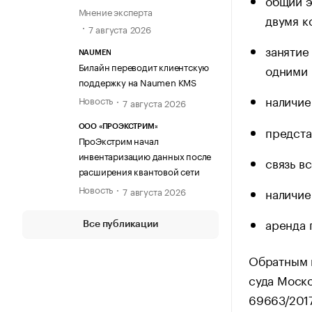
общий э
Мнение эксперта
двумя к
7 августа 2026
занятие
NAUMEN
Билайн переводит клиентскую
одними 
поддержку на Naumen KMS
наличие
Новость
7 августа 2026
ООО «ПРОЭКСТРИМ»
предста
ПроЭкстрим начал
инвентаризацию данных после
связь в
расширения квантовой сети
Новость
наличие
7 августа 2026
аренда 
Все публикации
Обратным 
суда Моско
69663/2017