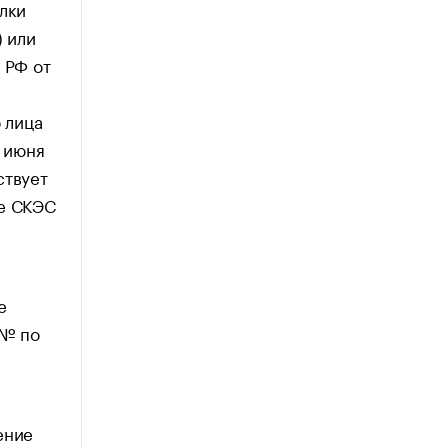
лки
) или
 РФ от
 лица
 июня
ствует
е СКЭС
е
 № по
ение