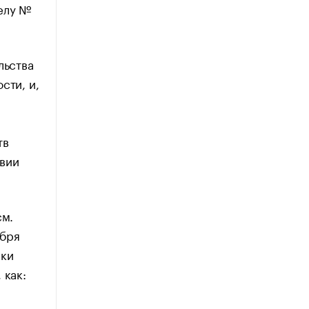
делу №
льства
сти, и,
тв
твии
см.
ября
ски
 как: