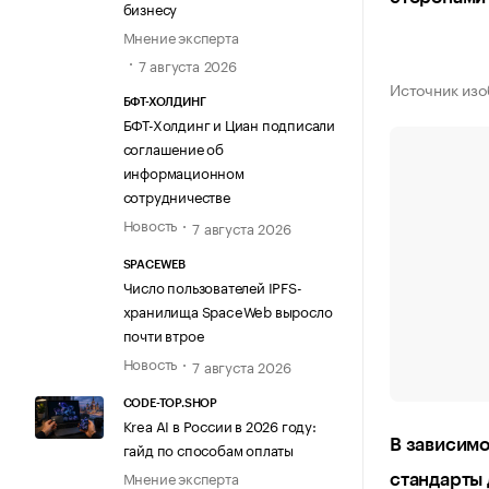
бизнесу
Мнение эксперта
7 августа 2026
Источник изо
БФТ-ХОЛДИНГ
БФТ-Холдинг и Циан подписали
соглашение об
информационном
сотрудничестве
Новость
7 августа 2026
SPACEWEB
Число пользователей IPFS-
хранилища SpaceWeb выросло
почти втрое
Новость
7 августа 2026
CODE-TOP.SHOP
Krea AI в России в 2026 году:
В зависимо
гайд по способам оплаты
Мнение эксперта
стандарты 