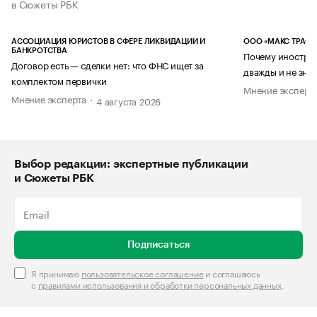
в Сюжеты РБК
АССОЦИАЦИЯ ЮРИСТОВ В СФЕРЕ ЛИКВИДАЦИИ И
ООО «МАКС ТРАСТ
БАНКРОТСТВА
Почему иностран
Договор есть — сделки нет: что ФНС ищет за
дважды и не знае
комплектом первички
Мнение эксперт
Мнение эксперта
4 августа 2026
Выбор редакции: экспертные публикации
и Сюжеты РБК
Подписаться
Я принимаю
пользовательское соглашение
и соглашаюсь
с
правилами использования и обработки персональных данных
.