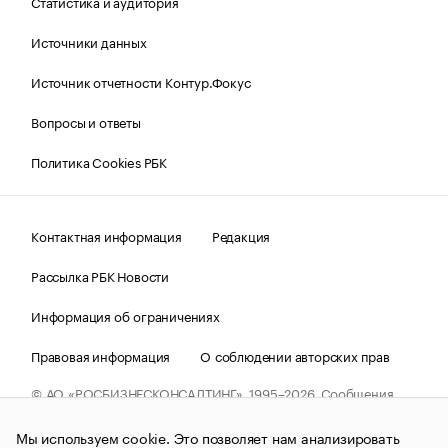
Статистика и аудитория
Источники данных
Источник отчетности Контур.Фокус
Вопросы и ответы
Политика Cookies РБК
Контактная информация
Редакция
Рассылка РБК Новости
Информация об ограничениях
Правовая информация
О соблюдении авторских прав
© АО «РОСБИЗНЕСКОНСАЛТИНГ»,
1995–2026.
Сообщения
и материалы информационного агентства «РБК»
(зарегистрировано Федеральной службой по надзору в сфере
Мы используем cookie. Это позволяет нам анализировать
связи, информационных технологий и массовых