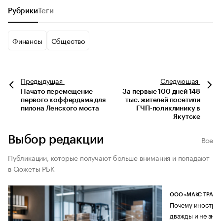
Рубрики
Теги
Финансы
Общество
Предыдущая
Следующая
Начато перемещение
За первые 100 дней 148
первого коффердама для
тыс. жителей посетили
пилона Ленского моста
ГЧП-поликлинику в
Якутске
Выбор редакции
Все
Публикации, которые получают больше внимания и попадают
в Сюжеты РБК
ООО «МАКС ТРАСТ
Почему иностран
дважды и не знае