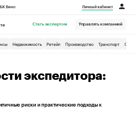
БК Вино
Личный кабинет
Город
Стать экспертом
Управлять компанией
кте
нсы
Недвижимость
Ретейл
Производство
Транспорт
Образ
сти экспедитора:
типичные риски и практические подходы к