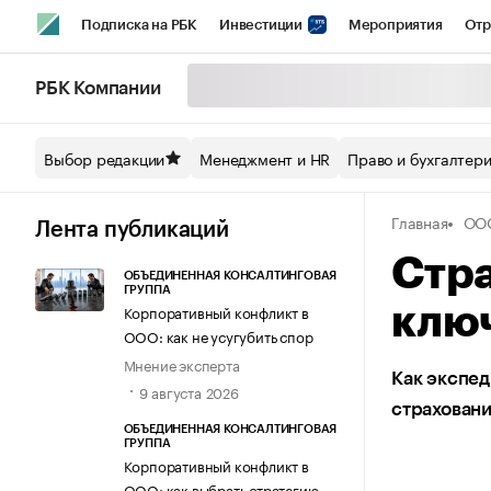
Подписка на РБК
Инвестиции
Мероприятия
Отр
Спорт
Школа управления РБК
РБК Образование
РБ
РБК Компании
Стиль
Крипто
РБК Бизнес-среда
Дискуссионный кл
Выбор редакции
Менеджмент и HR
Право и бухгалтер
Спецпроекты СПб
Конференции СПб
Спецпроекты
Главная
ООО
Технологии и медиа
Финансы
Рынок наличной валют
Лента публикаций
Стра
ОБЪЕДИНЕННАЯ КОНСАЛТИНГОВАЯ
ГРУППА
Корпоративный конфликт в
клю
ООО: как не усугубить спор
Мнение эксперта
Как экспед
9 августа 2026
страхован
ОБЪЕДИНЕННАЯ КОНСАЛТИНГОВАЯ
ГРУППА
Корпоративный конфликт в
ООО: как выбрать стратегию