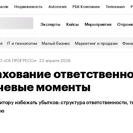
асли
Недвижимость
Autonews
РБК Компании
Телеканал
Р
К Курсы
РБК Life
Тренды
Визионеры
Национальные проекты
Эксперты
Кейсы
Мероприятия
О прое
уб
Исследования
Кредитные рейтинги
Франшизы
Газета
ия
IT и технологии
Малый бизнес
Маркетинг и продажи
Фина
Проверка контрагентов
Политика
Экономика
Бизнес
 «СА ПРОГРЕСС»
23 апреля 2026
ы
хование ответственно
чевые моменты
итору избежать убытков: структура ответственности, 
ию