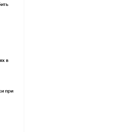
бить
ях в
ки при