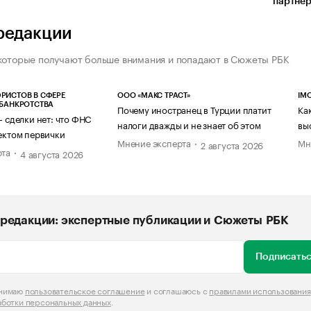
партнер
редакции
которые получают больше внимания и попадают в Сюжеты РБК
РИСТОВ В СФЕРЕ
ООО «МАКС ТРАСТ»
IM
 БАНКРОТСТВА
Почему иностранец в Турции платит
Ка
— сделки нет: что ФНС
налоги дважды и не знает об этом
вы
ектом первички
Мнение эксперта
Мн
2 августа 2026
рта
4 августа 2026
редакции: экспертные публикации и Сюжеты РБК
Подписатьс
инимаю
пользовательское соглашение
и соглашаюсь с
правилами использования
аботки персональных данных
.