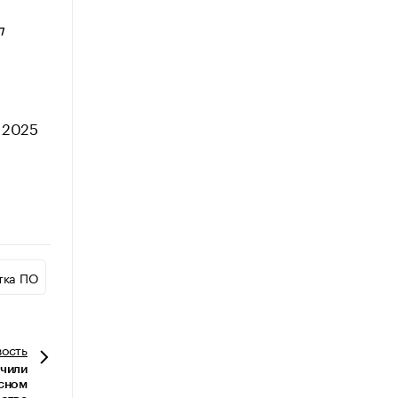
л
 2025
тка ПО
вость
ючили
сном