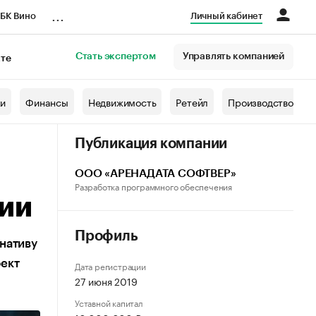
...
БК Вино
Личный кабинет
Стать экспертом
Управлять компанией
кте
азета
жи
Финансы
Недвижимость
Ретейл
Производство
Публикация компании
ООО «АРЕНАДАТА СОФТВЕР»
Разработка программного обеспечения
сии
Профиль
нативу
оект
Дата регистрации
27 июня 2019
Уставной капитал