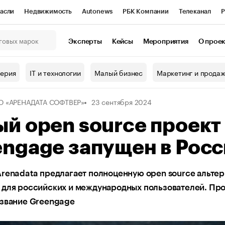
асли
Недвижимость
Autonews
РБК Компании
Телеканал
Р
К Курсы
РБК Life
Тренды
Визионеры
Национальные проекты
Эксперты
Кейсы
Мероприятия
О прое
онный клуб
Исследования
Кредитные рейтинги
Франшизы
Г
терия
IT и технологии
Малый бизнес
Маркетинг и прода
Проверка контрагентов
Политика
Экономика
Бизнес
 «АРЕНАДАТА СОФТВЕР»
23 сентября 2024
ы
й open source проект
ngage запущен в Рос
renadata предлагает полноценную open source альтер
 для российских и международных пользователей. Пр
азвание Greengage