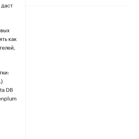
, даст
овых
ять как
телей,
тки:
.)
ta DB
enplum