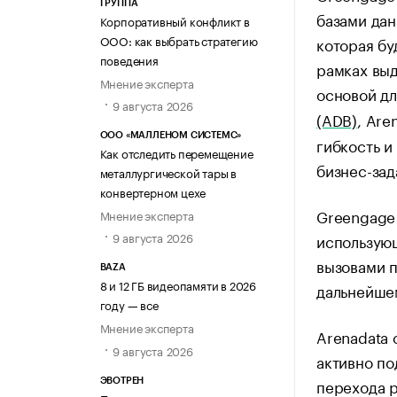
ГРУППА
базами дан
Корпоративный конфликт в
ООО: как выбрать стратегию
которая бу
поведения
рамках выд
Мнение эксперта
основой дл
9 августа 2026
(ADB)
, Are
ООО «МАЛЛЕНОМ СИСТЕМС»
гибкость и
Как отследить перемещение
бизнес-зад
металлургической тары в
конвертерном цехе
Greengage 
Мнение эксперта
9 августа 2026
использую
вызовами п
BAZA
8 и 12 ГБ видеопамяти в 2026
дальнейшем
году — все
Мнение эксперта
Arenadata 
9 августа 2026
активно по
перехода 
ЭВОТРЕН