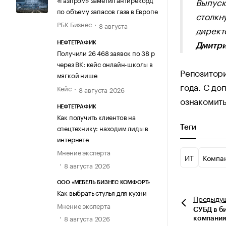
Выпуск
по объему запасов газа в Европе
столкн
РБК Бизнес
8 августа
директ
НЕФТЕТРАФИК
Дмитри
Получили 26 468 заявок по 38 р
через ВК: кейс онлайн-школы в
Репозитори
мягкой нише
года. С до
Кейс
8 августа 2026
ознакомить
НЕФТЕТРАФИК
Как получить клиентов на
спецтехнику: находим лиды в
Теги
интернете
Мнение эксперта
ИТ
Компа
8 августа 2026
ООО «МЕБЕЛЬ БИЗНЕС КОМФОРТ»
Как выбрать стулья для кухни
Предыду
Мнение эксперта
СУБД в б
8 августа 2026
компания