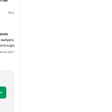
стве
Все
ODERN
АГЕНТСТВО АВИА ЦЕНТР
к выбрать журнальный столик:
Почему шенген перестал быть
сота и другие ключевые параметры
формальностью
ение эксперта
Мнение эксперта
29 июля 2026
31 июля 2026
я