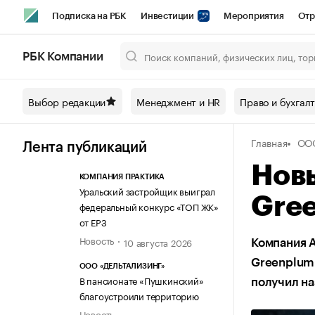
Подписка на РБК
Инвестиции
Мероприятия
Отр
Спорт
Школа управления РБК
РБК Образование
РБ
РБК Компании
Город
Стиль
Крипто
РБК Бизнес-среда
Дискусси
Выбор редакции
Менеджмент и HR
Право и бухгал
Спецпроекты СПб
Конференции СПб
Спецпроекты
Главная
ООО
Технологии и медиа
Финансы
Рынок наличной валют
Лента публикаций
Новы
КОМПАНИЯ ПРАКТИКА
Уральский застройщик выиграл
Gree
федеральный конкурс «ТОП ЖК»
от ЕРЗ
Новость
10 августа 2026
Компания A
Greenplum
ООО «ДЕЛЬТАЛИЗИНГ»
В пансионате «Пушкинский»
получил н
благоустроили территорию
Новость