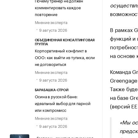
Почему тренер не должен
осуществля
комментировать каждое
возможност
повторение
Мнение эксперта
В рамках G
9 августа 2026
функций и 
ОБЪЕДИНЕННАЯ КОНСАЛТИНГОВАЯ
потребност
ГРУППА
Корпоративный конфликт в
на основе
ООО: как выйти из тупика, если
не договориться
Команда Gr
Мнение эксперта
Greengage 
9 августа 2026
Также буде
БАРАБАШКА-СТРОЙ
на базе G
Осина в русской бане:
идеальный выбор для парной
(версий EE
или компромисс
Мнение эксперта
«Мы ос
9 августа 2026
предск
«Газпром» заметил антирекорд