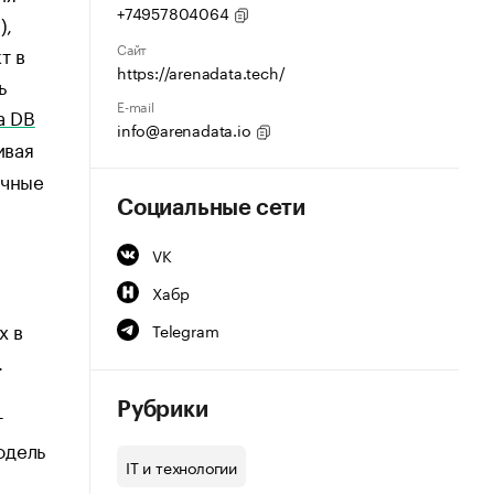
+74957804064
),
Сайт
т в
https://arenadata.tech/
ь
E-mail
a DB
info@arenadata.io
ивая
ичные
Социальные сети
VK
Хабр
х в
Telegram
.
Рубрики
т
одель
IT и технологии