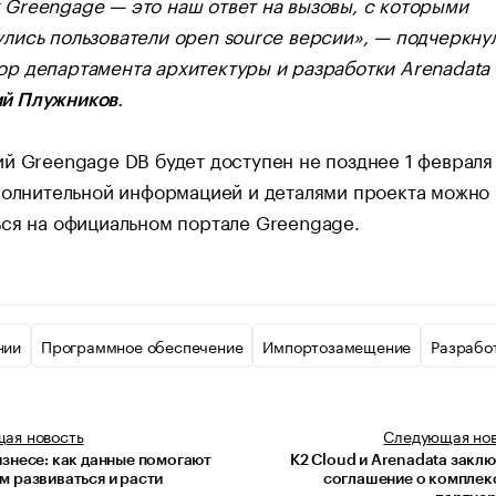
 Greengage — это наш ответ на вызовы, с которыми
улись пользователи open source версии», — подчеркну
ор департамента архитектуры и разработки Arenadata
.
й Плужников
й Greengage DB будет доступен не позднее 1 февраля
полнительной информацией и деталями проекта можно
ся на официальном портале Greengage.
нии
Программное обеспечение
Импортозамещение
Разрабо
щая
новость
Следующая
но
изнесе: как данные помогают
K2 Cloud и Arenadata закл
м развиваться и расти
соглашение о комплек