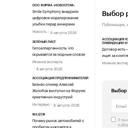
ООО ФИРМА «НОВОСТОМ»
Smile Symphony внедрили
Выбор 
цифровое моделирование
улыбки перед винирами
Публикации, 
Новость
8 августа 2026
АССОЦИАЦИЯ Ю
ЗЕЛЁНЫЙ ЛИСТ
ЛИКВИДАЦИИ И
Гипоаллергенность: что
Договор есть 
скрывается за модным словом
ищет за компл
Мнение эксперта
Мнение экспе
8 августа 2026
АССОЦИАЦИЯ ПРЕДПРИНИМАТЕЛЕЙ
Бизнес-спикер Алексей
Жолобов выступил на Форуме
Выбор 
креативных индустрий
Интервью
8 августа 2026
RULIZOR
Я пр
Почему рынок автомобилей с
и обр
пробегом нуждается в