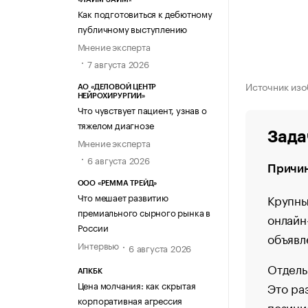
Как подготовиться к дебютному
публичному выступлению
Мнение эксперта
7 августа 2026
Источник изо
АО «ДЕЛОВОЙ ЦЕНТР
НЕЙРОХИРУРГИИ»
Что чувствует пациент, узнав о
тяжелом диагнозе
Зада
Мнение эксперта
6 августа 2026
Причи
ООО «РЕММА ТРЕЙД»
Что мешает развитию
Крупны
премиального сырного рынка в
онлайн
России
объявл
Интервью
6 августа 2026
Отдель
АПКБК
Цена молчания: как скрытая
Это ра
корпоративная агрессия
позици