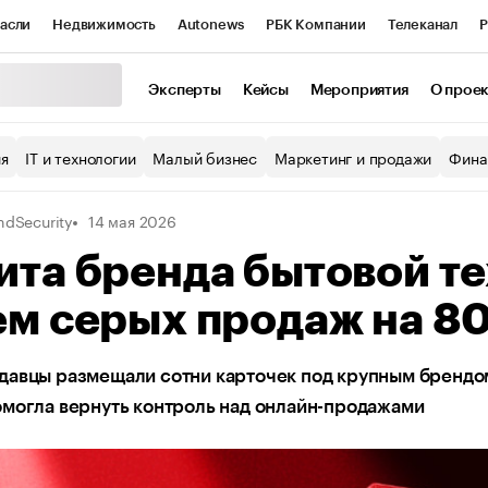
асли
Недвижимость
Autonews
РБК Компании
Телеканал
Р
К Курсы
РБК Life
Тренды
Визионеры
Национальные проекты
Эксперты
Кейсы
Мероприятия
О прое
уб
Исследования
Кредитные рейтинги
Франшизы
Газета
ия
IT и технологии
Малый бизнес
Маркетинг и продажи
Фина
Проверка контрагентов
Политика
Экономика
Бизнес
ndSecurity
14 мая 2026
ы
та бренда бытовой те
ем серых продаж на 8
авцы размещали сотни карточек под крупным брендом
могла вернуть контроль над онлайн-продажами