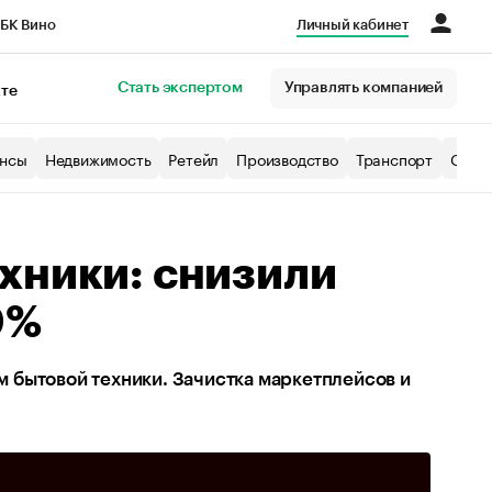
БК Вино
Личный кабинет
Город
Стать экспертом
Управлять компанией
кте
нсы
Недвижимость
Ретейл
Производство
Транспорт
Образ
хники: снизили
0%
 бытовой техники. Зачистка маркетплейсов и