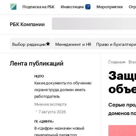
Подписка на РБК
Инвестиции
Мероприятия
Отр
Спорт
Школа управления РБК
РБК Образование
РБ
РБК Компании
Стиль
Крипто
РБК Бизнес-среда
Дискуссионный кл
Выбор редакции
Менеджмент и HR
Право и бухгалтер
Спецпроекты СПб
Конференции СПб
Спецпроекты
Главная
Bra
Технологии и медиа
Финансы
Рынок наличной валют
Лента публикаций
Защи
НЦПО
Какие документы по обучению
объ
охране труда должен иметь
работодатель
Мнение эксперта
Серые прод
7 августа 2026
доменов по
ГК «ЦИФРА»
В «Цифре» назначен новый
генеральный директор