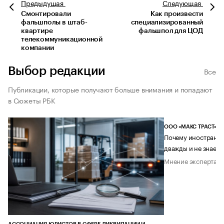
Предыдущая
Следующая
Смонтировали
Как произвести
фальшполы в штаб-
специализированный
квартире
фальшпол для ЦОД
телекоммуникационной
компании
Выбор редакции
Все
Публикации, которые получают больше внимания и попадают
в Сюжеты РБК
ООО «МАКС ТРАСТ»
Почему иностранец
дважды и не знает 
Мнение эксперта