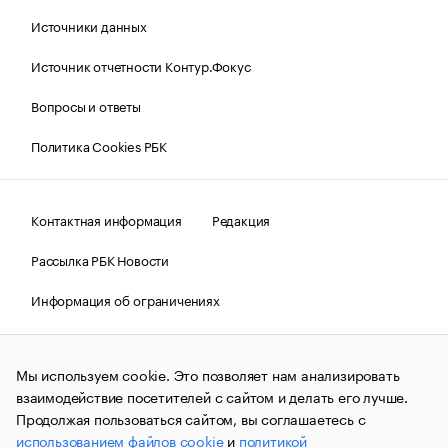
Источники данных
Источник отчетности Контур.Фокус
Вопросы и ответы
Политика Cookies РБК
Контактная информация
Редакция
Рассылка РБК Новости
Информация об ограничениях
Правовая информация
О соблюдении авторских прав
Мы используем cookie. Это позволяет нам анализировать
© АО «РОСБИЗНЕСКОНСАЛТИНГ»,
1995–2026.
Сообщения
и материалы информационного агентства «РБК»
взаимодействие посетителей с сайтом и делать его лучше.
(зарегистрировано Федеральной службой по надзору в сфере
Продолжая пользоваться сайтом, вы соглашаетесь с
связи, информационных технологий и массовых
использованием файлов cookie
и
политикой
коммуникаций (Роскомнадзор) 09.12.2015 за номером ИА