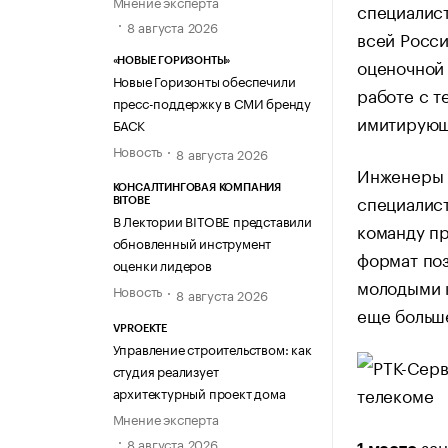
Мнение эксперта
специалист
8 августа 2026
всей Росс
оценочной
«НОВЫЕ ГОРИЗОНТЫ»
Новые Горизонты обеспечили
работе с т
пресс-поддержку в СМИ бренду
имитирующ
БАСК
Новость
8 августа 2026
Инженеры р
КОНСАЛТИНГОВАЯ КОМПАНИЯ
специалист
BITOBE
В Лектории BITOBE представили
команду пр
обновленный инструмент
формат поз
оценки лидеров
молодыми 
Новость
8 августа 2026
еще больше
VPROEKTE
Управление строительством: как
студия реализует
архитектурный проект дома
Мнение эксперта
зан
8 августа 2026