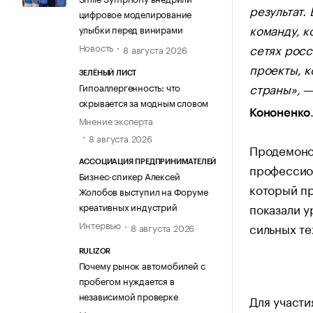
результат.
цифровое моделирование
команду, к
улыбки перед винирами
Новость
сетях росс
8 августа 2026
проекты, к
ЗЕЛЁНЫЙ ЛИСТ
страны»,
—
Гипоаллергенность: что
скрывается за модным словом
Кононенко
Мнение эксперта
8 августа 2026
Продемонст
АССОЦИАЦИЯ ПРЕДПРИНИМАТЕЛЕЙ
профессио
Бизнес-спикер Алексей
который пр
Жолобов выступил на Форуме
показали у
креативных индустрий
Интервью
сильных те
8 августа 2026
RULIZOR
Почему рынок автомобилей с
пробегом нуждается в
независимой проверке
Для участи