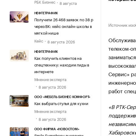
РБК Бизнес
8 августа
НЕФТЕТРАФИК
Получили 26 468 заявок по 38 р
Источник изо
через ВК: кейс онлайн-школы в
мягкой нише
Обслужива
Кейс
8 августа 2026
телеком-оп
НЕФТЕТРАФИК
заниматься
Как получить клиентов на
высококва
спецтехнику: находим лиды в
интернете
Сервис» р
Мнение эксперта
инженерног
8 августа 2026
работ спец
ООО «МЕБЕЛЬ БИЗНЕС КОМФОРТ»
Как выбрать стулья для кухни
«В РТК-Сер
Мнение эксперта
поддержива
8 августа 2026
независимо
ООО ФИРМА «НОВОСТОМ»
Хабаровске
Smile Symphony внедрили