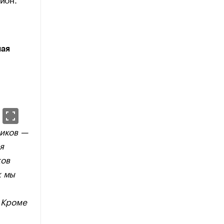
мая
ников —
я
ков
к мы
. Кроме